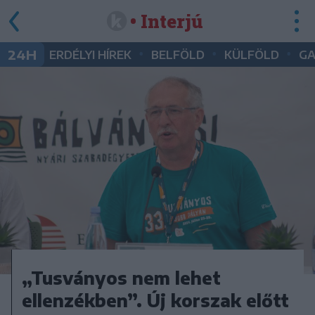
• Interjú
•
•
•
24H
ERDÉLYI HÍREK
BELFÖLD
KÜLFÖLD
G
„Tusványos nem lehet
ellenzékben”. Új korszak előtt