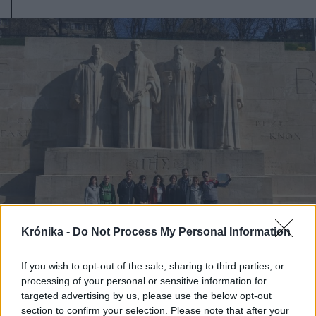
Krónika -
Do Not Process My Personal Information
If you wish to opt-out of the sale, sharing to third parties, or
2026. január 31., szombat
processing of your personal or sensitive information for
targeted advertising by us, please use the below opt-out
Lelki gazdagodás a reformáció
section to confirm your selection. Please note that after your