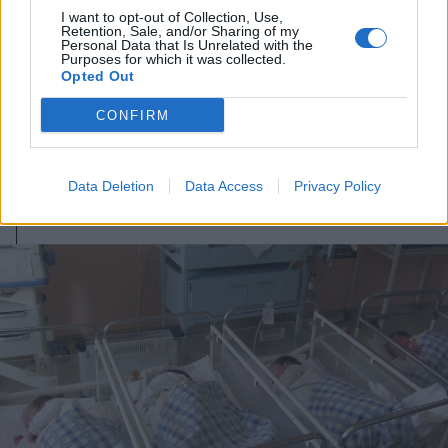
I want to opt-out of Collection, Use,
2026. január 22., csütörtök
Retention, Sale, and/or Sharing of my
Personal Data that Is Unrelated with the
„Nincs alternatívája a
Purposes for which it was collected.
Opted Out
kormánykoalíciónak”. Zakariás
Zoltán megszorításokról, az EMSZ-
CONFIRM
en belüli RMDSZ-ellenes
indulatokról
Data Deletion
Data Access
Privacy Policy