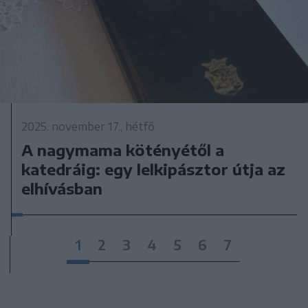
2025. november 17., hétfő
A nagymama kötényétől a
katedráig: egy lelkipásztor útja az
elhívásban
1
2
3
4
5
6
7