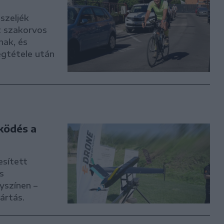
szeljék
z szakorvos
nak, és
egtétele után
ködés a
esített
s
yszínen –
ártás.