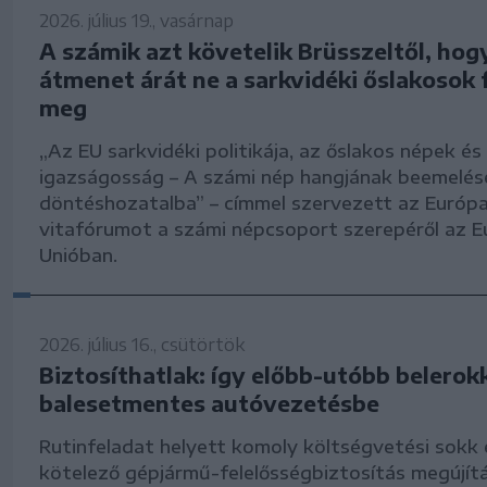
2026. július 19., vasárnap
A számik azt követelik Brüsszeltől, hogy
átmenet árát ne a sarkvidéki őslakosok 
meg
„Az EU sarkvidéki politikája, az őslakos népek és
igazságosság – A számi nép hangjának beemelés
döntéshozatalba” – címmel szervezett az Európa
vitafórumot a számi népcsoport szerepéről az E
Unióban.
2026. július 16., csütörtök
Biztosíthatlak: így előbb-utóbb belerok
balesetmentes autóvezetésbe
Rutinfeladat helyett komoly költségvetési sokk 
kötelező gépjármű-felelősségbiztosítás megújít