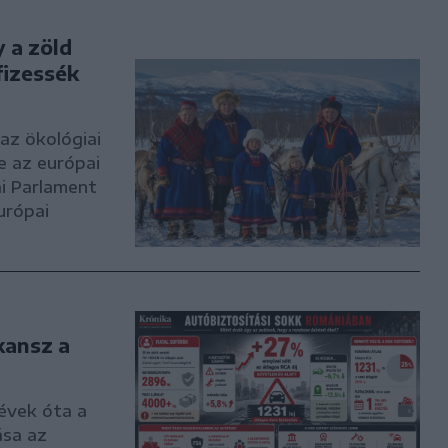
 a zöld
fizessék
 az ökológiai
e az európai
i Parlament
urópai
kansz a
évek óta a
ása az