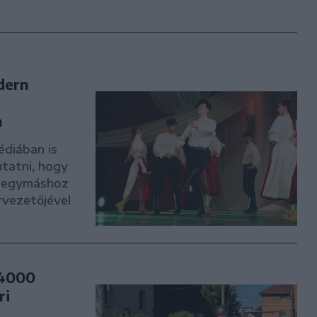
dern
n
édiában is
tatni, hogy
i egymáshoz
vezetőjével
 4000
ri