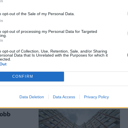
In
o opt-out of the Sale of my Personal Data.
In
to opt-out of processing my Personal Data for Targeted
ing.
t huny a
In
sok felett
o opt-out of Collection, Use, Retention, Sale, and/or Sharing
ersonal Data that Is Unrelated with the Purposes for which it
 bemutatóján
lected.
Out
l kérdezte
ság szóvívője
CONFIRM
lni.
Data Deletion
Data Access
Privacy Policy
yobb