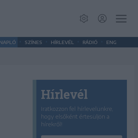
•
•
•
•
 NAPLÓ
SZÍNES
HÍRLEVÉL
RÁDIÓ
ENG
Hírlevél
Iratkozzon fel hírlevelünkre,
hogy elsőként értesüljön a
hírekről!