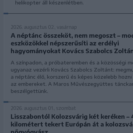
helikopter áll készenlétben.
2026. augusztus 02., vasárnap
A néptánc összeköt, nem megoszt – mo
eszközökkel népszerűsíti az erdélyi
hagyományokat Kovács Szabolcs Zoltá
A színpadon, a próbateremben és a közösségi m
ugyanaz vezérli Kovács Szabolcs Zoltánt: megmu
a néptánc élő, korszerű és képes közelebb hozn
az embereket. A Maros Művészegyüttes tánckar
beszélgettünk.
2026. augusztus 01., szombat
Lisszabontól Kolozsvárig két keréken –
kilométert tekert Európán át a kolozsvá
nőgyógyász