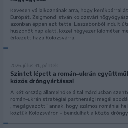
Kevesen vállalkoznának arra, hogy kerékpárral át
Európát. Zsigmond István kolozsvári nőgyógyás
azonban éppen ezt tette: Lisszabonból indult út
huszonöt nap alatt, közel négyezer kilométer m
érkezett haza Kolozsvárra.
2026. július 31., péntek
Szintet lépett a román–ukrán együttmű
közös dróngyártással
A két ország államelnöke által márciusban szent
román–ukrán stratégiai partnerségi megállapodá
„megágyazott” annak, hogy számos romániai hel
köztük Kolozsváron – beindulhat a közös dróngy