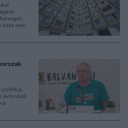
ikai
 egész
zharangot
y hete nem
korszak
olitikai,
es évforduló
ral