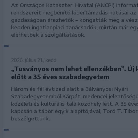
Az Országos Kataszteri Hivatal (ANCPI) informat
rendszereit megbénító kibertámadás hatásai az
gazdaságban érezhetők – kongatták meg a vés
kedden ingatlanpiaci tanácsadók, miután már eg
elérhetőek a szolgáltatások.
2026. július 21., kedd
„Tusványos nem lehet ellenzékben”. Új 
előtt a 35 éves szabadegyetem
Három és fél évtized alatt a Bálványosi Nyári
Szabadegyetemből Kárpát-medencei jelentőségű p
közéleti és kulturális találkozóhely lett. A 35 év
kapcsán a tábor egyik alapítójával, Toró T. Tibor
beszélgettünk.