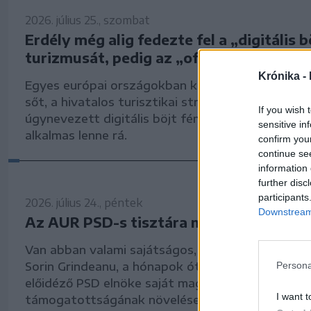
2026. július 25., szombat
Erdély még alig fedezte fel a „digitális b
turizmusát, pedig az „offline” lét az új l
Krónika -
Egyes európai országokban külön üzletággá nőtt
sőt, a hivatalos turisztikai stratégia része lett a
If you wish 
úgynevezett digitális böjt fémjelezte turizmus. E
sensitive in
alkalmas lenne rá.
confirm you
continue se
information 
further disc
participants
2026. július 24., péntek
Downstream 
Az AUR PSD-s tisztára mosási akciója
Van abban valami sajátságos, hogy bármit tesz
Persona
Sorin Grindeanu, a hónapok óta tartó politikai v
előidéző PSD elnöke saját maga vagy pártja
I want t
támogatottságának növelése érdekében, abból r