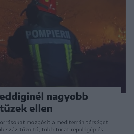
 eddiginél nagyobb
tüzek ellen
forrásokat mozgósít a mediterrán térséget
bb száz tűzoltó, több tucat repülőgép és