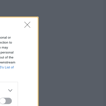
sonal or
ection to
ou may
 personal
out of the
 downstream
B’s List of