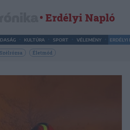
• Erdélyi Napló
•
•
•
•
DASÁG
KULTÚRA
SPORT
VÉLEMÉNY
ERDÉLYI
Szélrózsa
Életmód