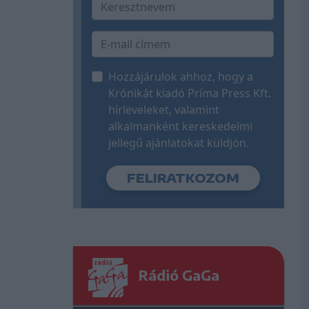
Hozzájárulok ahhoz, hogy a
Krónikát kiadó Príma Press Kft.
hírleveleket, valamint
alkalmanként kereskedelmi
jellegű ajánlatokat küldjön.
Rádió GaGa