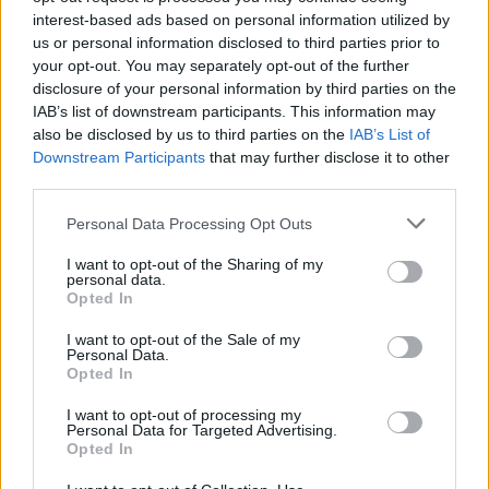
fagyosszentek, de hétvégén
interest-based ads based on personal information utilized by
megérkezik a tartós eső
us or personal information disclosed to third parties prior to
your opt-out. You may separately opt-out of the further
disclosure of your personal information by third parties on the
IAB’s list of downstream participants. This information may
also be disclosed by us to third parties on the
IAB’s List of
Downstream Participants
that may further disclose it to other
third parties.
Personal Data Processing Opt Outs
I want to opt-out of the Sharing of my
personal data.
Opted In
I want to opt-out of the Sale of my
2026. május 07., csütörtök
Personal Data.
Opted In
Megérkezik végre az aranyat érő
májusi eső Erdélybe
I want to opt-out of processing my
Personal Data for Targeted Advertising.
Opted In