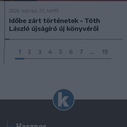
2026. március 23., hétfő
Időbe zárt történetek – Tóth
László újságíró új könyvéről
1
2
3
4
5
6
7
...
19
Hasznos