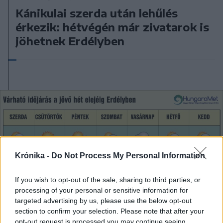
Kánikulai szerda után lehűlés
érkezik: hétvégén már zivatarok is
jöhetnek Erdélyben
Krónika -
Do Not Process My Personal Information
If you wish to opt-out of the sale, sharing to third parties, or
processing of your personal or sensitive information for
2026. május 12., kedd
targeted advertising by us, please use the below opt-out
section to confirm your selection. Please note that after your
Nem hoznak fagyot a
opt-out request is processed you may continue seeing