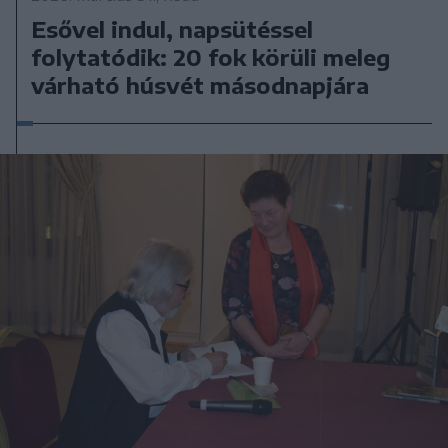
Esővel indul, napsütéssel
folytatódik: 20 fok körüli meleg
várható húsvét másodnapjára