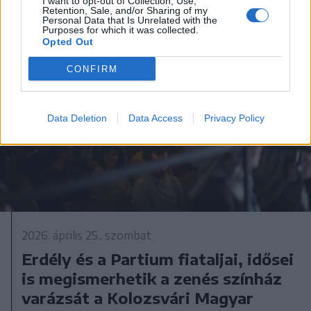
I want to opt-out of Collection, Use,
Retention, Sale, and/or Sharing of my
Personal Data that Is Unrelated with the
Purposes for which it was collected.
Opted Out
CONFIRM
Data Deletion
Data Access
Privacy Policy
2026. április 25., szombat
Erdély és a Partium fiataljai, idősei
is megismerhetik a zenés színház
varázsát a Kolozsvári Magyar