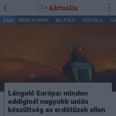
• Aktuális
•
•
•
24H
ERDÉLYI HÍREK
BELFÖLD
KÜLFÖLD
G
Lángoló Európa: minden
eddiginél nagyobb uniós
készültség az erdőtüzek ellen