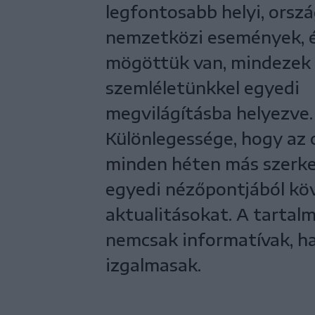
legfontosabb helyi, orsz
nemzetközi események, 
mögöttük van, mindezek 
szemléletünkkel egyedi
megvilágításba helyezve.
Különlegessége, hogy az 
minden héten más szerk
egyedi nézőpontjából kö
aktualitásokat. A tartal
nemcsak informatívak, 
izgalmasak.