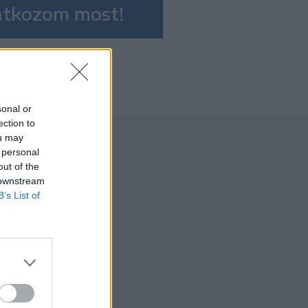
ratkozom most!
sonal or
ection to
ou may
 personal
out of the
 downstream
B’s List of