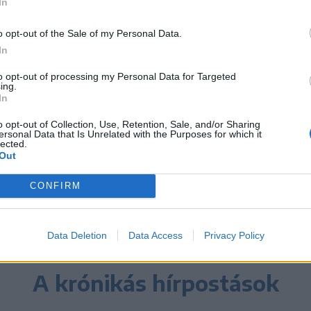
In
k a
o opt-out of the Sale of my Personal Data.
yeire.
In
pet
to opt-out of processing my Personal Data for Targeted
ing.
mellett
In
pcsán
o opt-out of Collection, Use, Retention, Sale, and/or Sharing
ersonal Data that Is Unrelated with the Purposes for which it
entkezünk.
lected.
Out
CONFIRM
Data Deletion
Data Access
Privacy Policy
A krónikás hírpostások