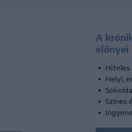
A króni
előnyei
Hiteles
Helyi, e
Sokolda
Színes 
Ingyene