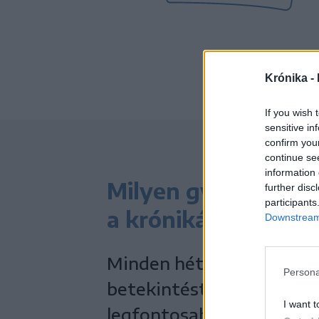
Krónika -
If you wish 
sensitive in
confirm you
continue se
information 
Milyen gyakran jel
further disc
participants
a krónikás hírpostá
Downstream 
Minden héten rendszeres
Persona
betekintést biztosítsunk
I want t
legfontosabb történések