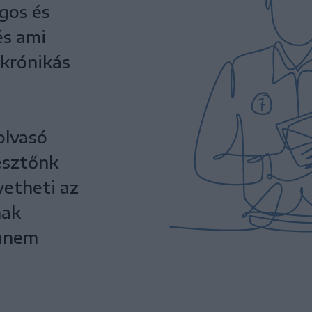
ágos és
és ami
krónikás
olvasó
esztőnk
vetheti az
mak
hanem