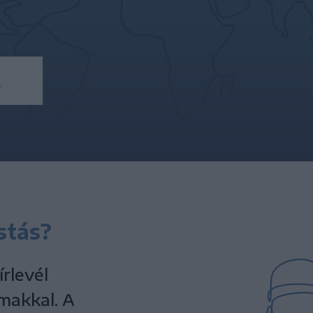
!
stás?
rlevél
lmakkal. A