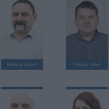
Makkay József
Pataky Lehel