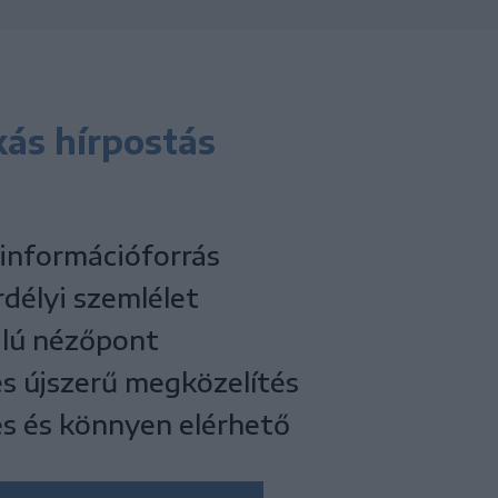
kás hírpostás
 információforrás
rdélyi szemlélet
lú nézőpont
és újszerű megközelítés
s és könnyen elérhető