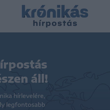
írpostás
szen áll!
ika hírlevelére,
ly legfontosabb