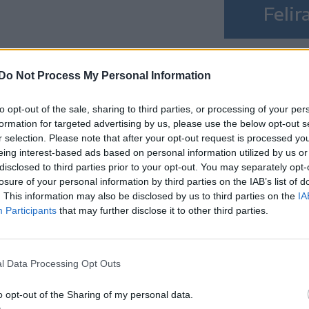
Feli
Do Not Process My Personal Information
to opt-out of the sale, sharing to third parties, or processing of your per
formation for targeted advertising by us, please use the below opt-out s
r selection. Please note that after your opt-out request is processed y
eing interest-based ads based on personal information utilized by us or
disclosed to third parties prior to your opt-out. You may separately opt-
entkezik
losure of your personal information by third parties on the IAB’s list of
. This information may also be disclosed by us to third parties on the
IA
s?
Participants
that may further disclose it to other third parties.
en, hogy
l Data Processing Opt Outs
 a
o opt-out of the Sharing of my personal data.
be,