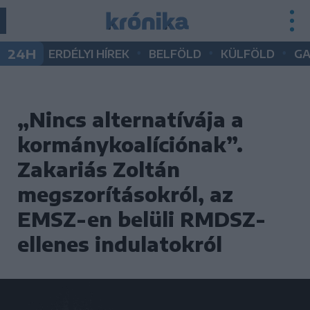
•
•
•
24H
ERDÉLYI HÍREK
BELFÖLD
KÜLFÖLD
G
„Nincs alternatívája a
kormánykoalíciónak”.
Zakariás Zoltán
megszorításokról, az
EMSZ-en belüli RMDSZ-
ellenes indulatokról