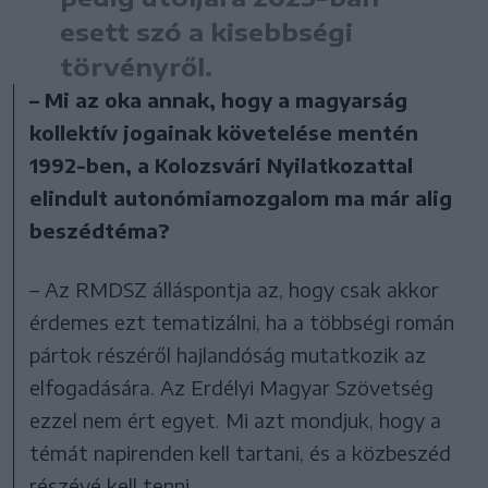
esett szó a kisebbségi
törvényről.
– Mi az oka annak, hogy a magyarság
kollektív jogainak követelése mentén
1992-ben, a Kolozsvári Nyilatkozattal
elindult autonómiamozgalom ma már alig
beszédtéma?
– Az RMDSZ álláspontja az, hogy csak akkor
érdemes ezt tematizálni, ha a többségi román
pártok részéről hajlandóság mutatkozik az
elfogadására. Az Erdélyi Magyar Szövetség
ezzel nem ért egyet. Mi azt mondjuk, hogy a
témát napirenden kell tartani, és a közbeszéd
részévé kell tenni.