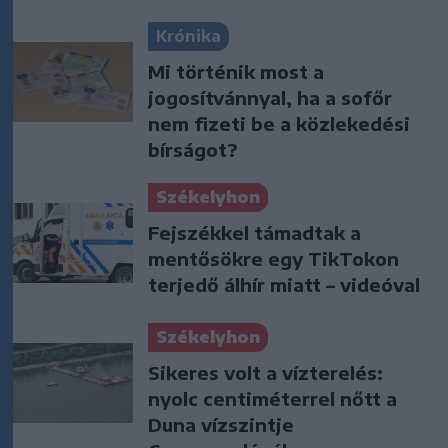
Krónika
Mi történik most a
jogosítvánnyal, ha a sofőr
nem fizeti be a közlekedési
bírságot?
Székelyhon
Fejszékkel támadtak a
mentősökre egy TikTokon
terjedő álhír miatt – videóval
Székelyhon
Sikeres volt a vízterelés:
nyolc centiméterrel nőtt a
Duna vízszintje