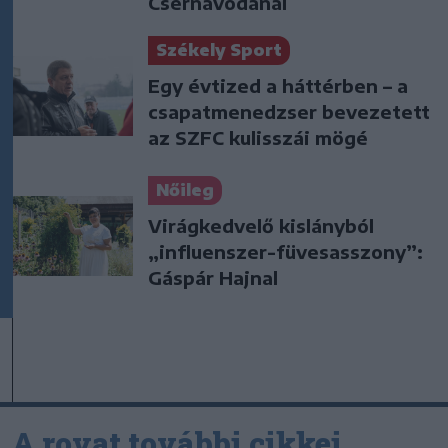
Csernavodánál
Székely Sport
Egy évtized a háttérben – a
csapatmenedzser bevezetett
az SZFC kulisszái mögé
Nőileg
Virágkedvelő kislányból
„influenszer-füvesasszony”:
Gáspár Hajnal
A rovat további cikkei