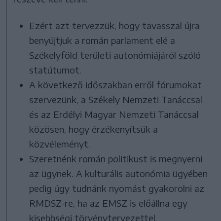
Ezért azt tervezzük, hogy tavasszal újra
benyújtjuk a román parlament elé a
Székelyföld területi autonómiájáról szóló
statútumot.
A következő időszakban erről fórumokat
szervezünk, a Székely Nemzeti Tanáccsal
és az Erdélyi Magyar Nemzeti Tanáccsal
közösen, hogy érzékenyítsük a
közvéleményt.
Szeretnénk román politikust is megnyerni
az ügynek. A kulturális autonómia ügyében
pedig úgy tudnánk nyomást gyakorolni az
RMDSZ-re, ha az EMSZ is előállna egy
kisebbségi törvénytervezettel.