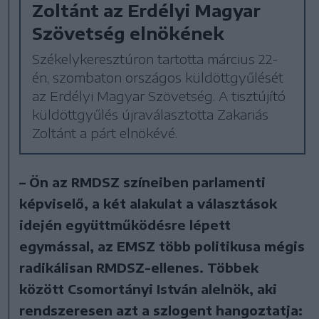
Zoltánt az Erdélyi Magyar
Szövetség elnökének
Székelykeresztúron tartotta március 22-
én, szombaton országos küldöttgyűlését
az Erdélyi Magyar Szövetség. A tisztújító
küldöttgyűlés újraválasztotta Zakariás
Zoltánt a párt elnökévé.
– Ön az RMDSZ színeiben parlamenti
képviselő, a két alakulat a választások
idején együttműködésre lépett
egymással, az EMSZ több politikusa mégis
radikálisan RMDSZ-ellenes. Többek
között Csomortányi István alelnök, aki
rendszeresen azt a szlogent hangoztatja: