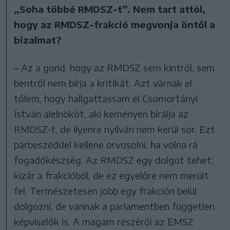
„Soha többé RMDSZ-t”. Nem tart attól,
hogy az RMDSZ-frakció megvonja öntől a
bizalmat?
– Az a gond, hogy az RMDSZ sem kintről, sem
bentről nem bírja a kritikát. Azt várnák el
tőlem, hogy hallgattassam el Csomortányi
István alelnököt, aki keményen bírálja az
RMDSZ-t, de ilyenre nyilván nem kerül sor. Ezt
párbeszéddel kellene orvosolni, ha volna rá
fogadókészség. Az RMDSZ egy dolgot tehet:
kizár a frakcióból, de ez egyelőre nem merült
fel. Természetesen jobb egy frakción belül
dolgozni, de vannak a parlamentben független
képviselők is. A magam részéről az EMSZ