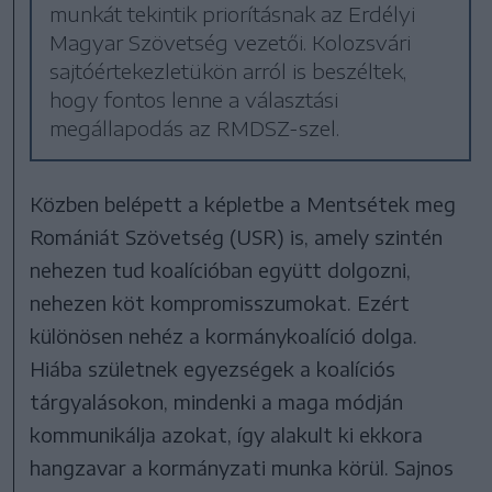
munkát tekintik priorításnak az Erdélyi
Magyar Szövetség vezetői. Kolozsvári
sajtóértekezletükön arról is beszéltek,
hogy fontos lenne a választási
megállapodás az RMDSZ-szel.
Közben belépett a képletbe a Mentsétek meg
Romániát Szövetség (USR) is, amely szintén
nehezen tud koalícióban együtt dolgozni,
nehezen köt kompromisszumokat. Ezért
különösen nehéz a kormánykoalíció dolga.
Hiába születnek egyezségek a koalíciós
tárgyalásokon, mindenki a maga módján
kommunikálja azokat, így alakult ki ekkora
hangzavar a kormányzati munka körül. Sajnos