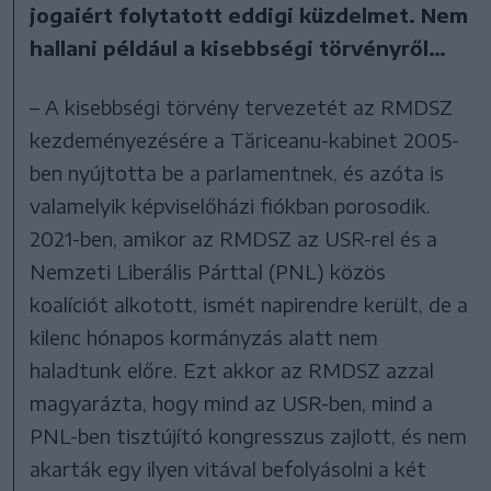
jogaiért folytatott eddigi küzdelmet. Nem
hallani például a kisebbségi törvényről…
– A kisebbségi törvény tervezetét az RMDSZ
kezdeményezésére a Tăriceanu-kabinet 2005-
ben nyújtotta be a parlamentnek, és azóta is
valamelyik képviselőházi fiókban porosodik.
2021-ben, amikor az RMDSZ az USR-rel és a
Nemzeti Liberális Párttal (PNL) közös
koalíciót alkotott, ismét napirendre került, de a
kilenc hónapos kormányzás alatt nem
haladtunk előre. Ezt akkor az RMDSZ azzal
magyarázta, hogy mind az USR-ben, mind a
PNL-ben tisztújító kongresszus zajlott, és nem
akarták egy ilyen vitával befolyásolni a két