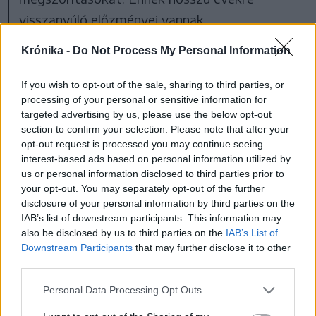
visszanyúló előzményei vannak.
Krónika -
Do Not Process My Personal Information
Már 2021-ben, a PSD–
RMDSZ-kormány idején
If you wish to opt-out of the sale, sharing to third parties, or
processing of your personal or sensitive information for
felmerült a helyi adók
targeted advertising by us, please use the below opt-out
reformjának,
section to confirm your selection. Please note that after your
opt-out request is processed you may continue seeing
átszervezésének kérdése.
interest-based ads based on personal information utilized by
2022 januárjában megjelent egy
us or personal information disclosed to third parties prior to
your opt-out. You may separately opt-out of the further
kormányrendelet, amely bevezette a piaci
disclosure of your personal information by third parties on the
alapon kiszámított helyi adókat, ezt azonban
IAB’s list of downstream participants. This information may
nem alkalmazták, nem kommunikálták, és csak
also be disclosed by us to third parties on the
IAB’s List of
Downstream Participants
that may further disclose it to other
2026. január elsejétől lépett életbe. Az idei
third parties.
évtől alkalmazott változat sem tükrözi még
Personal Data Processing Opt Outs
teljes mértékben a valós, piaci alapú helyi