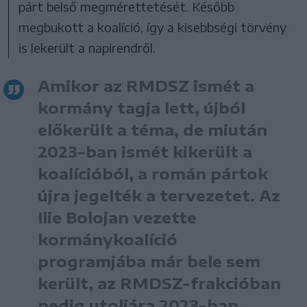
párt belső megmérettetését. Később
megbukott a koalíció, így a kisebbségi törvény
is lekerült a napirendről.
Amikor az RMDSZ ismét a
kormány tagja lett, újból
előkerült a téma, de miután
2023-ban ismét kikerült a
koalícióból, a román pártok
újra jegelték a tervezetet. Az
Ilie Bolojan vezette
kormánykoalíció
programjába már bele sem
került, az RMDSZ-frakcióban
pedig utoljára 2023-ban