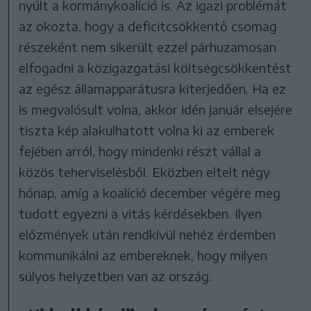
nyúlt a kormánykoalíció is. Az igazi problémát
az okozta, hogy a deficitcsökkentő csomag
részeként nem sikerült ezzel párhuzamosan
elfogadni a közigazgatási költségcsökkentést
az egész államapparátusra kiterjedően. Ha ez
is megvalósult volna, akkor idén január elsejére
tiszta kép alakulhatott volna ki az emberek
fejében arról, hogy mindenki részt vállal a
közös teherviselésből. Eközben eltelt négy
hónap, amíg a koalíció december végére meg
tudott egyezni a vitás kérdésekben. Ilyen
előzmények után rendkívül nehéz érdemben
kommunikálni az embereknek, hogy milyen
súlyos helyzetben van az ország.