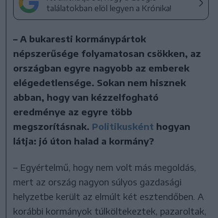
találatokban elöl legyen a Krónika!
– A bukaresti kormánypártok
népszerűsége folyamatosan csökken, az
országban egyre nagyobb az emberek
elégedetlensége. Sokan nem hisznek
abban, hogy van kézzelfogható
eredménye az egyre több
megszorításnak.
Politikusként
hogyan
látja: jó úton halad a kormány?
– Egyértelmű, hogy nem volt más megoldás,
mert az ország nagyon súlyos gazdasági
helyzetbe került az elmúlt két esztendőben. A
korábbi kormányok túlköltekeztek, pazaroltak,