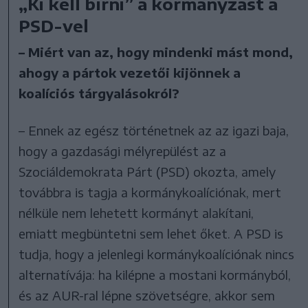
„Ki kell bírni” a kormányzást a
PSD-vel
– Miért van az, hogy mindenki mást mond,
ahogy a pártok vezetői kijönnek a
koalíciós tárgyalásokról?
– Ennek az egész történetnek az az igazi baja,
hogy a gazdasági mélyrepülést az a
Szociáldemokrata Párt (PSD) okozta, amely
továbbra is tagja a kormánykoalíciónak, mert
nélküle nem lehetett kormányt alakítani,
emiatt megbüntetni sem lehet őket. A PSD is
tudja, hogy a jelenlegi kormánykoalíciónak nincs
alternatívája: ha kilépne a mostani kormányból,
és az AUR-ral lépne szövetségre, akkor sem