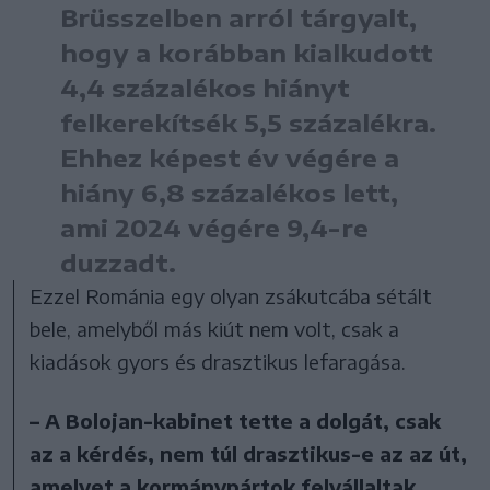
Brüsszelben arról tárgyalt,
hogy a korábban kialkudott
4,4 százalékos hiányt
felkerekítsék 5,5 százalékra.
Ehhez képest év végére a
hiány 6,8 százalékos lett,
ami 2024 végére 9,4-re
duzzadt.
Ezzel Románia egy olyan zsákutcába sétált
bele, amelyből más kiút nem volt, csak a
kiadások gyors és drasztikus lefaragása.
– A Bolojan-kabinet tette a dolgát, csak
az a kérdés, nem túl drasztikus-e az az út,
amelyet a kormánypártok felvállaltak,