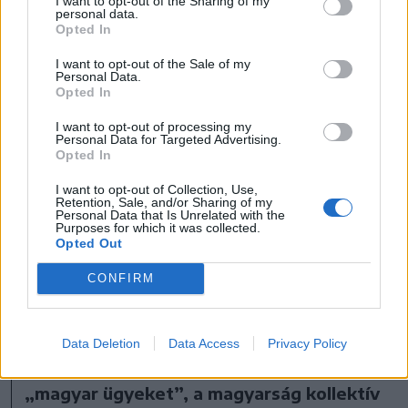
adózást – ezt végül jövőre kell bevezetni –, de
I want to opt-out of the Sharing of my
personal data.
a most megnövekedett adóalaphoz képest
Opted In
már nem várható jóval nagyobb növekedés.
I want to opt-out of the Sale of my
Personal Data.
2022 óta lehetett volna fokozatosan emelni a
Opted In
helyi adókat, hiszen megvolt hozzá a jogi
I want to opt-out of processing my
háttér, de nem foglalkoztak vele, így most
Personal Data for Targeted Advertising.
Opted In
hidegzuhanyként érte az embereket az
I want to opt-out of Collection, Use,
adóemelés.
Retention, Sale, and/or Sharing of my
Personal Data that Is Unrelated with the
Purposes for which it was collected.
A magyarság
Opted Out
autonómiatörekvése háttérba
CONFIRM
szorult
– A megszorításokról szóló koalíciós
Data Deletion
Data Access
Privacy Policy
politika teljesen háttérbe szorította a
„magyar ügyeket”, a magyarság kollektív