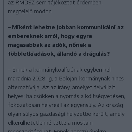
az RMDSZ sem tájékoztat érdemben,
megfelelő módon.
– Miként lehetne jobban kommunikálni az
embereknek arról, hogy egyre
magasabbak az adók, nőnek a
többletkiadások, állandó a drágulás?
– Ennek a kormánykoalíciónak egyben kell
maradnia 2028-ig, a Bolojan-kormánynak nincs
alternatívája. Az az irány, amelyet felvállalt,
helyes: ha csökken a nyomás a költségvetésen,
fokozatosan helyreáll az egyensúly. Az ország
olyan súlyos gazdasági helyzetbe került, amely
elkerülhetetlenné tette a mostani
megszorításokat. Ennek hosszú évekre