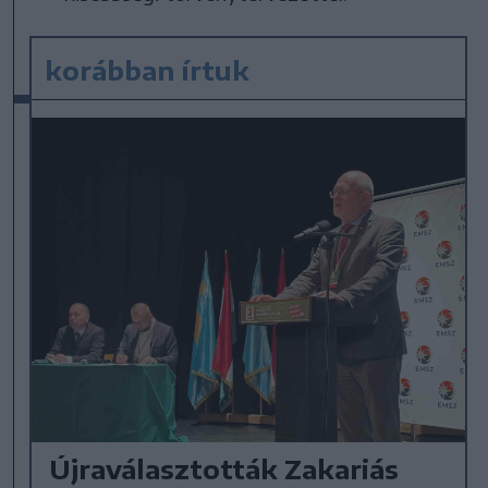
korábban írtuk
Újraválasztották Zakariás