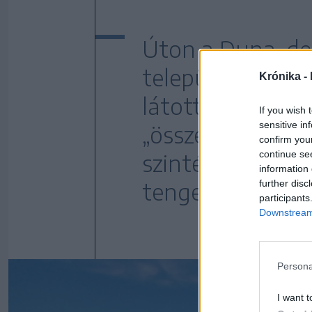
Úton a Duna-del
települése, Szen
Krónika -
látott Duna azo
If you wish 
sensitive in
„összecsókolózik
confirm you
continue se
szintén alaposa
information 
further disc
tengerrel.
participants
Downstream 
Persona
I want t