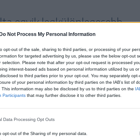
ta egyik legkülönlegesebb
tgyörgy felé, ahol a sokat
Do Not Process My Personal Information
nos nevű ága
to opt-out of the sale, sharing to third parties, or processing of your per
formation for targeted advertising by us, please use the below opt-out s
” a történelem viharaiban
r selection. Please note that after your opt-out request is processed y
eing interest-based ads based on personal information utilized by us or
n megedződött Fekete-
disclosed to third parties prior to your opt-out. You may separately opt-
losure of your personal information by third parties on the IAB’s list of
. This information may also be disclosed by us to third parties on the
IA
Participants
that may further disclose it to other third parties.
l Data Processing Opt Outs
o opt-out of the Sharing of my personal data.