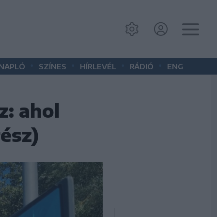
•
•
•
•
 NAPLÓ
SZÍNES
HÍRLEVÉL
RÁDIÓ
ENG
: ahol
rész)