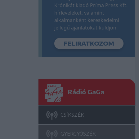
Krónikát kiadó Príma Press Kft.
hírleveleket, valamint
alkalmanként kereskedelmi
jellegű ajánlatokat küldjön.
Rádió GaGa
CSÍKSZÉK
GYERGYÓSZÉK