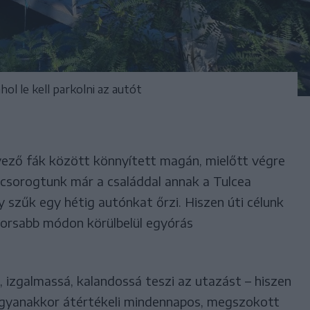
hol le kell parkolni az autót
övező fák között könnyített magán, mielőtt végre
ácsorogtunk már a családdal annak a Tulcea
 szűk egy hétig autónkat őrzi. Hiszen úti célunk
yorsabb módon körülbelül egyórás
 izgalmassá, kalandossá teszi az utazást – hiszen
. Ugyanakkor átértékeli mindennapos, megszokott