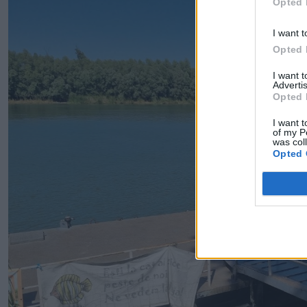
Opted 
I want t
Opted 
I want 
Advertis
Opted 
I want t
of my P
was col
Opted 