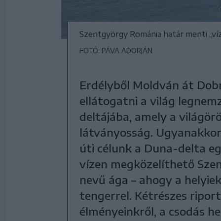
Szentgyörgy Románia határ menti „vízi
FOTÓ: PÁVA ADORJÁN
Erdélyből Moldván át Dob
ellátogatni a világ legnem
deltájába, amely a világör
látványosság. Ugyanakkor 
úti célunk a Duna-delta eg
vízen megközelíthető Szen
nevű ága – ahogy a helyie
tengerrel. Kétrészes ripo
élményeinkről, a csodás he