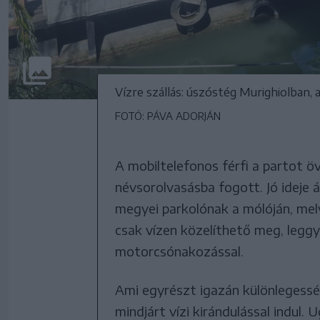
Vízre szállás: úszóstég Murighiolban, a
FOTÓ: PÁVA ADORJÁN
A mobiltelefonos férfi a partot 
névsorolvasásba fogott. Jó ideje 
megyei parkolónak a mólóján, mely
csak vízen közelíthető meg, legg
motorcsónakozással.
Ami egyrészt igazán különlegessé,
mindjárt vízi kirándulással indul