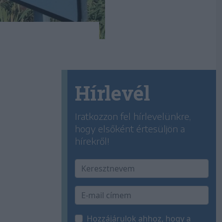
Hírlevél
Iratkozzon fel hírlevelünkre,
hogy elsőként értesüljön a
hírekről!
Hozzájárulok ahhoz, hogy a