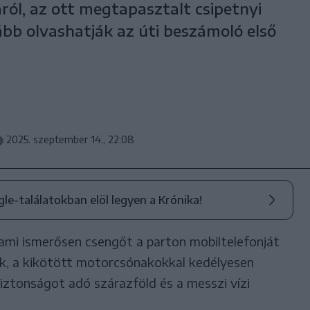
áról, az ott megtapasztalt csipetnyi
ább olvashatják az úti beszámoló első
2025. szeptember 14., 22:08
ogle-találatokban elöl legyen a Krónika!
alami ismerősen csengőt a parton mobiltelefonját
nk, a kikötött motorcsónakokkal kedélyesen
iztonságot adó szárazföld és a messzi vízi