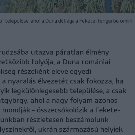
” települése, ahol a Duna déli ága a Fekete-tengerbe ömlik
rudzsába utazva páratlan élmény
zetközibb folyója, a Duna romániai
ökség részeként eleve egyedi
a nyaralás élvezetét csak fokozza, ha
yik legkülönlegesebb települése, a csak
tgyörgy, ahol a nagy folyam azonos
k mondják – összecsókolózik a Fekete-
rtunkban részletesen beszámolunk
lyszínekről, ukrán származású helyiek