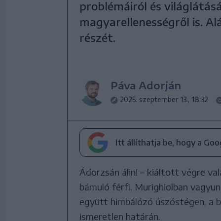
problémáiról és világlátás
magyarellenességről is. Al
részét.
Páva Adorján
2025. szeptember 13., 18:32
Itt állíthatja be, hogy a Go
Ádorzsán álin! – kiáltott végre v
bámuló férfi. Murighiolban vagyu
együtt himbálózó úszóstégen, a b
ismeretlen határán.