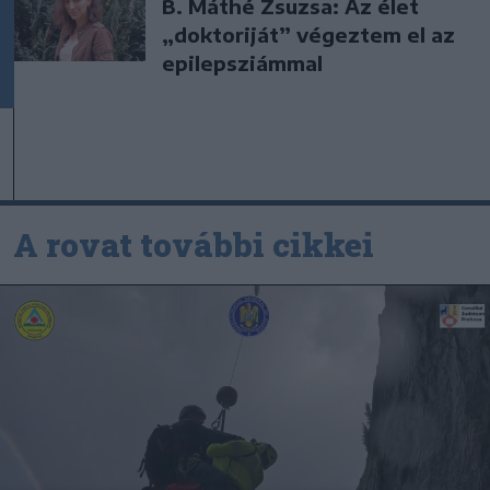
B. Máthé Zsuzsa: Az élet
„doktoriját” végeztem el az
epilepsziámmal
A rovat további cikkei