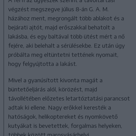
végzést megszegve július 8-án G. A. M.
házához ment, megrongált több ablakot és a
bejárati ajtót, majd erőszakkal behatolt a
lakásba, és egy baltával több ütést mért a nő
fejére, aki belehalt a sérülésekbe. Ez után úgy
próbálta meg eltüntetni tettének nyomait,
hogy felgyújtotta a lakást.
Mivel a gyanúsított kivonta magát a
büntetőeljárás alól, körözést, majd
távollétében előzetes letartóztatási parancsot
adtak ki ellene. Nagy erőkkel keresték a
hatóságok, helikoptereket és nyomkövető
kutyákat is bevetettek, forgalmas helyeken,
többek között marosvásárhelyi