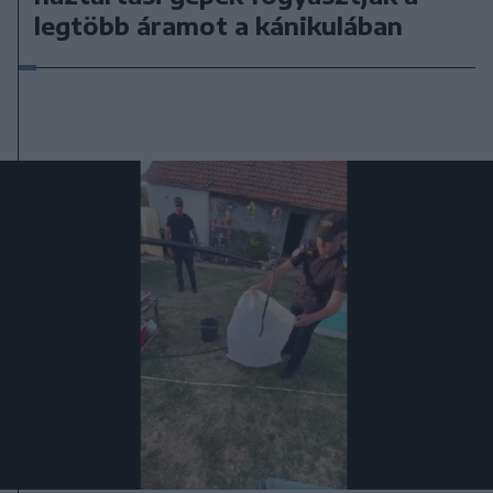
legtöbb áramot a kánikulában