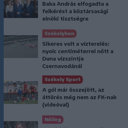
Baka András elfogadta a
felkérést a köztársasági
elnöki tisztségre
Székelyhon
Sikeres volt a vízterelés:
nyolc centiméterrel nőtt a
Duna vízszintje
Csernavodánál
Székely Sport
A gól már összejött, az
áttörés még nem az FK-nak
(videóval)
Nőileg