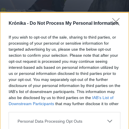
Krónika -
Do Not Process My Personal Information
2026. augusztus 09., vasárnap
If you wish to opt-out of the sale, sharing to third parties, or
Hegyimentő szemszögéből két
processing of your personal or sensitive information for
német turista légimentése – VIDEÓ
targeted advertising by us, please use the below opt-out
section to confirm your selection. Please note that after your
opt-out request is processed you may continue seeing
interest-based ads based on personal information utilized by
us or personal information disclosed to third parties prior to
your opt-out. You may separately opt-out of the further
disclosure of your personal information by third parties on the
IAB’s list of downstream participants. This information may
also be disclosed by us to third parties on the
IAB’s List of
Downstream Participants
that may further disclose it to other
third parties.
Personal Data Processing Opt Outs