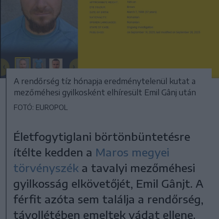
A rendőrség tíz hónapja eredménytelenül kutat a
mezőméhesi gyilkosként elhíresült Emil Gânj után
FOTÓ: EUROPOL
Életfogytiglani börtönbüntetésre
ítélte kedden a
Maros megyei
törvényszék
a tavalyi mezőméhesi
gyilkosság elkövetőjét, Emil Gânjt. A
férfit azóta sem találja a rendőrség,
távollétében emeltek vádat ellene.