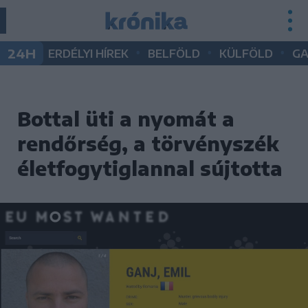
•
•
•
24H
ERDÉLYI HÍREK
BELFÖLD
KÜLFÖLD
G
Bottal üti a nyomát a
rendőrség, a törvényszék
életfogytiglannal sújtotta