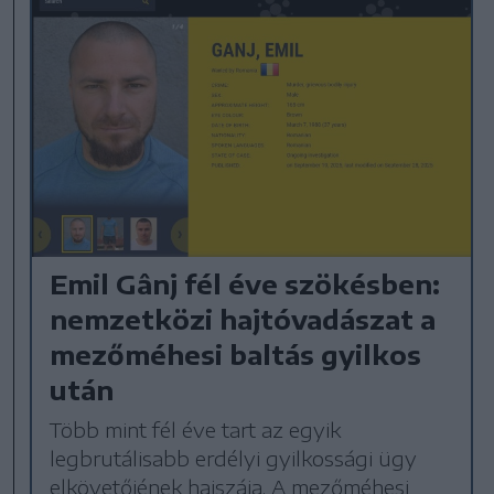
Emil Gânj fél éve szökésben:
nemzetközi hajtóvadászat a
mezőméhesi baltás gyilkos
után
Több mint fél éve tart az egyik
legbrutálisabb erdélyi gyilkossági ügy
elkövetőjének hajszája. A mezőméhesi