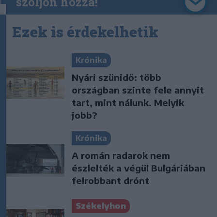
szóljon hozzá!
Ezek is érdekelhetik
Krónika
Nyári szünidő: több
országban szinte fele annyit
tart, mint nálunk. Melyik
jobb?
Krónika
A román radarok nem
észlelték a végül Bulgáriában
felrobbant drónt
Székelyhon