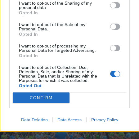
I want to opt-out of the Sharing of my
personal data.
Opted In
I want to opt-out of the Sale of my
Personal Data.
Opted In
I want to opt-out of processing my
Personal Data for Targeted Advertising.
2026. augusztus 09., vasárnap
Opted In
A hőségben a kutyatáp is
I want to opt-out of Collection, Use,
veszélyessé válhat
Retention, Sale, and/or Sharing of my
Personal Data that Is Unrelated with the
Purposes for which it was collected.
Opted Out
CONFIRM
Data Deletion
Data Access
Privacy Policy