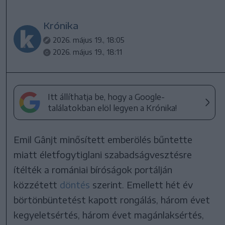
Krónika
2026. május 19., 18:05
2026. május 19., 18:11
Itt állíthatja be, hogy a Google-
találatokban elöl legyen a Krónika!
Emil Gânjt minősített emberölés bűntette
miatt életfogytiglani szabadságvesztésre
ítélték a romániai bíróságok portálján
közzétett
döntés
szerint. Emellett hét év
börtönbüntetést kapott rongálás, három évet
kegyeletsértés, három évet magánlaksértés,