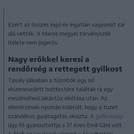
Ezért az összes ingó és ingatlan vagyonát zár
alá vették. A Maros megyei törvényszék
ítélete nem jogerős.
Nagy erőkkel keresi a
rendőrség a rettegett gyilkost
Tavaly júliusban a tűzoltók egy nő
elszenesedett holttestére találtak rá egy
mezőméhesi lakástűz eloltása után. Az
ellenőrzések nyomán kiderült, hogy a tüzet
szándékos gyújtogatás okozta. A
gyilkossági
ügy fő gyanúsítottja a 37 éves Emil Gânj volt.
A férfi az ügyészek szerint a távoltartási