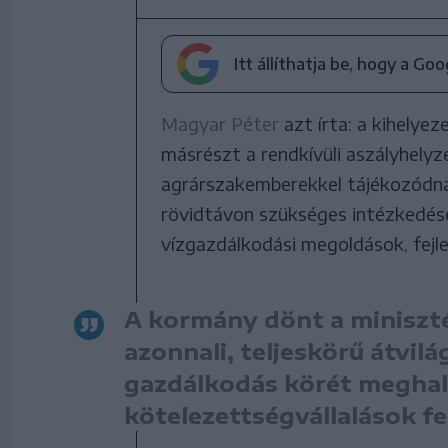
Itt állíthatja be, hogy a Go
Magyar Péter
azt írta: a kihelye
másrészt a rendkívüli aszályhelyze
agrárszakemberekkel tájékozódnak
rövidtávon szükséges intézkedése
vízgazdálkodási megoldások, fejl
A kormány dönt a miniszté
azonnali, teljeskörű átvilá
gazdálkodás körét meghala
kötelezettségvállalások f