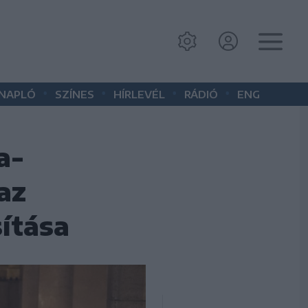
•
•
•
•
 NAPLÓ
SZÍNES
HÍRLEVÉL
RÁDIÓ
ENG
a-
az
ítása