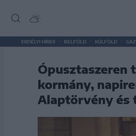
•
•
•
ERDÉLYI HÍREK
BELFÖLD
KÜLFÖLD
GAZ
Ópusztaszeren ta
kormány, napiren
Alaptörvény és 