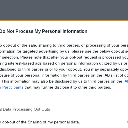
aptörvény és több fontos
Do Not Process My Personal Information
sításának megtárgyalását,
to opt-out of the sale, sharing to third parties, or processing of your per
formation for targeted advertising by us, please use the below opt-out s
r selection. Please note that after your opt-out request is processed y
eing interest-based ads based on personal information utilized by us or
kér az ország energiaellátásának helyzetéről.
disclosed to third parties prior to your opt-out. You may separately opt-
losure of your personal information by third parties on the IAB’s list of
. This information may also be disclosed by us to third parties on the
IA
Participants
that may further disclose it to other third parties.
akult a Tisza-kormány
e Magyar Péter kormányának minisztereit Sulyok
l Data Processing Opt Outs
ztársasági elnök kedden Budapesten, ezzel
o opt-out of the Sharing of my personal data.
t az új kabinet.