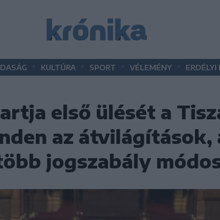
•
•
•
•
DASÁG
KULTÚRA
SPORT
VÉLEMÉNY
ERDÉLYI
rtja első ülését a Tisz
den az átvilágítások, 
több jogszabály módos