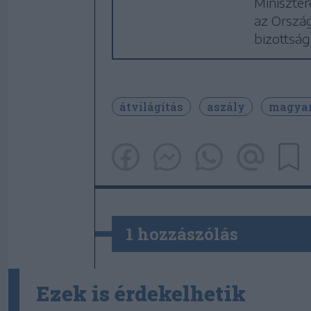
Miniszter
az Orszá
bizottság
átvilágítás
aszály
magya
1 hozzászólás
Ezek is érdekelhetik