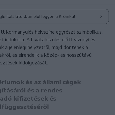
ogle-találatokban elöl legyen a Krónika!
zett kormányülés helyszíne egyrészt szimbolikus,
t indokolja. A hivatalos ülés előtt vízügyi és
 a jelenlegi helyzetről, majd döntenek a
kről, és elrendelik a közép- és hosszútávú
esztések kidolgozását.
riumok és az állami cégek
gításáról és a rendes
dó kifizetések és
elfüggesztéséről