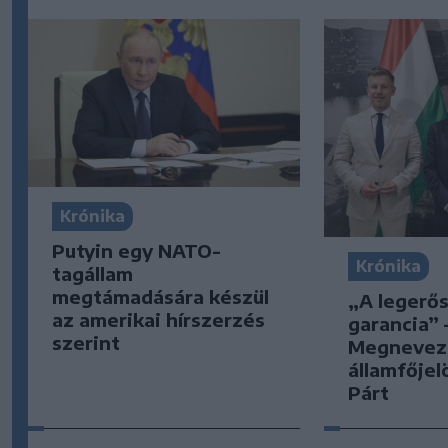
Krónika
Putyin egy NATO-
Krónika
tagállam
megtámadására készül
„A legerő
az amerikai hírszerzés
garancia” 
szerint
Megnevez
államfőjel
Párt