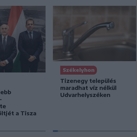
Székelyhon
Tizenegy település
maradhat víz nélkül
sebb
Udvarhelyszéken
–
te
öltjét a Tisza