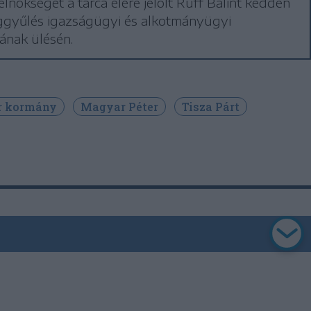
elnökséget a tárca élére jelölt Ruff Bálint kedden
ggyűlés igazságügyi és alkotmányügyi
ának ülésén.
r kormány
Magyar Péter
Tisza Párt