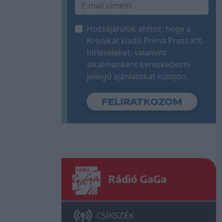
Hozzájárulok ahhoz, hogy a
Krónikát kiadó Príma Press Kft.
hírleveleket, valamint
alkalmanként kereskedelmi
jellegű ajánlatokat küldjön.
Rádió GaGa
CSÍKSZÉK