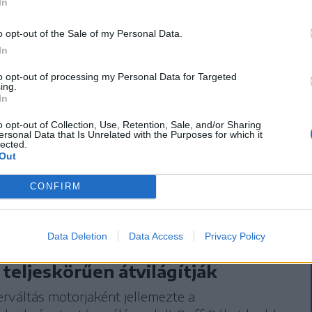
In
o opt-out of the Sale of my Personal Data.
ésben döntünk, például a gyermekvédelem
In
titkosított kormányhatározatok és nemzetközi
to opt-out of processing my Personal Data for Targeted
ásáról” – jelezte Magyar Péter.
ing.
In
atják a nyilvánosságot a döntésekről és a
o opt-out of Collection, Use, Retention, Sale, and/or Sharing
ersonal Data that Is Unrelated with the Purposes for which it
leményben.
lected.
Out
CONFIRM
ha volt legnagyobb elszámoltatást
Data Deletion
Data Access
Privacy Policy
te kilátásba a Tisza-kormány, az
teljeskörűen átvilágítják
rváltás motorjaként jellemezte a