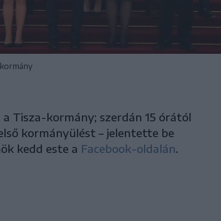
a-kormány
p a Tisza-kormány; szerdán 15 órától
lső kormányülést – jelentette be
nök kedd este a
Facebook-oldalán
.