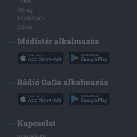
Főtér
Nőileg
Rádió GaGa
Jóállás
Médiatér alkalmazás
Rádió GaGa alkalmazás
Kapcsolat
Írjon nekünk