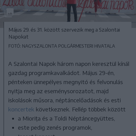
Május 29. és 31. között szervezik meg a Szalontai
Napokat
FOTÓ: NAGYSZALONTA POLGÁRMESTERI HIVATALA
A Szalontai Napok három napon keresztül kínál
gazdag programkavalkádot. Május 29-én,
pénteken ünnepélyes megnyitó és felvonulás
nyitja meg az eseménysorozatot, majd
iskolások műsora, néptáncelőadások és esti
koncertek
következnek. Fellép többek között
a Miorița és a Toldi Néptáncegyüttes,
este pedig zenés programok,