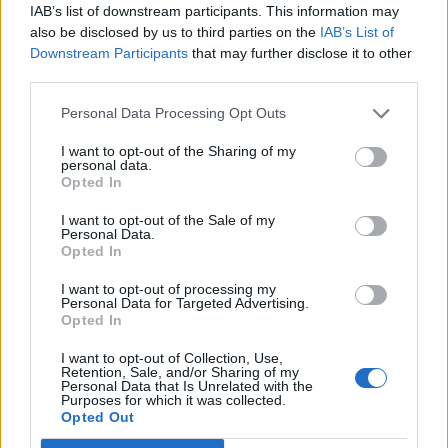
műtőben
IAB’s list of downstream participants. This information may
also be disclosed by us to third parties on the
IAB’s List of
Downstream Participants
that may further disclose it to other
Székely Sport
third parties.
Aranyérmek sokaságával tért
Personal Data Processing Opt Outs
haza Kőszegről a Godako
I want to opt-out of the Sharing of my
personal data.
Opted In
Nőileg
I want to opt-out of the Sale of my
B. Máthé Zsuzsa: Az élet
Personal Data.
Opted In
„doktoriját” végeztem el az
epilepsziámmal
I want to opt-out of processing my
Personal Data for Targeted Advertising.
Opted In
I want to opt-out of Collection, Use,
Retention, Sale, and/or Sharing of my
Personal Data that Is Unrelated with the
Purposes for which it was collected.
Opted Out