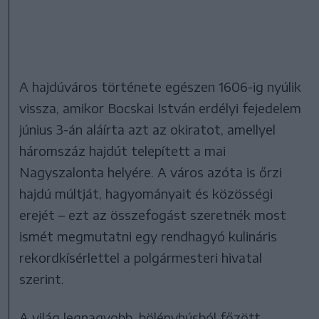
A hajdúváros története egészen 1606-ig nyúlik
vissza, amikor Bocskai István erdélyi fejedelem
június 3-án aláírta azt az okiratot, amellyel
háromszáz hajdút telepített a mai
Nagyszalonta helyére. A város azóta is őrzi
hajdú múltját, hagyományait és közösségi
erejét – ezt az összefogást szeretnék most
ismét megmutatni egy rendhagyó kulináris
rekordkísérlettel a polgármesteri hivatal
szerint.
A világ legnagyobb, bölényhúsból főzött