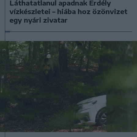
Láthatatlanul apadnak Erdély
vízkészletei – hiába hoz özönvizet
egy nyári zivatar