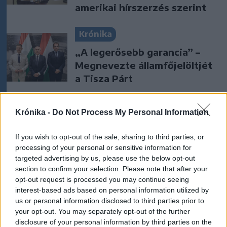
amerikai hírszerzés szerint
Krónika
„A legerősebb garancia” –
Megnevezte államfőjelöltjét
a Tisza Párt
Székelyhon
Krónika -
Do Not Process My Personal Information
Tizenegy település maradhat
víz nélkül Udvarhelyszéken
If you wish to opt-out of the sale, sharing to third parties, or
processing of your personal or sensitive information for
targeted advertising by us, please use the below opt-out
section to confirm your selection. Please note that after your
Székelyhon
opt-out request is processed you may continue seeing
interest-based ads based on personal information utilized by
Húsdarálógépbe szorult egy
us or personal information disclosed to third parties prior to
kétéves gyerek keze, a
your opt-out. You may separately opt-out of the further
tűzoltókra is szükség volt a
disclosure of your personal information by third parties on the