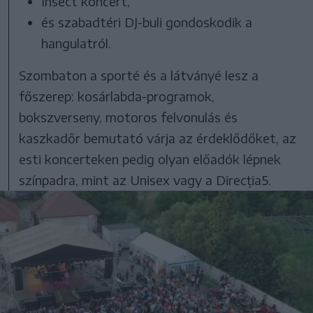
Insect koncert,
és szabadtéri DJ-buli gondoskodik a
hangulatról.
Szombaton a sporté és a látványé lesz a
főszerep: kosárlabda-programok,
bokszverseny, motoros felvonulás és
kaszkadőr bemutató várja az érdeklődőket, az
esti koncerteken pedig olyan előadók lépnek
színpadra, mint az Unisex vagy a Direcția5.