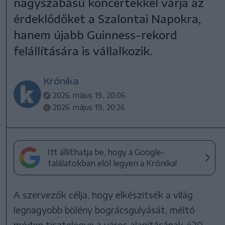
nagyszabású koncertekkel várja az
érdeklődőket a Szalontai Napokra,
hanem újabb Guinness-rekord
felállítására is vállalkozik.
Krónika
2026. május 19., 20:06
2026. május 19., 20:26
Itt állíthatja be, hogy a Google-
találatokban elöl legyen a Krónika!
A szervezők célja, hogy elkészítsék a világ
legnagyobb bölény bográcsgulyását, méltó
módon tisztelegve a város alapításának 420.