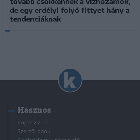
tovább csökkennek a vízhozamok,
de egy erdélyi folyó fittyet hány a
tendenciáknak
Hasznos
Impresszum
Szerzői jogok