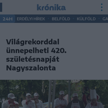
•
•
•
24H
ERDÉLYI HÍREK
BELFÖLD
KÜLFÖLD
G
Világrekorddal
ünnepelheti 420.
születésnapját
Nagyszalonta