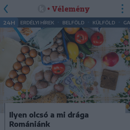
• Vélemény
•
•
•
24H
ERDÉLYI HÍREK
BELFÖLD
KÜLFÖLD
G
Ilyen olcsó a mi drága
Romániánk