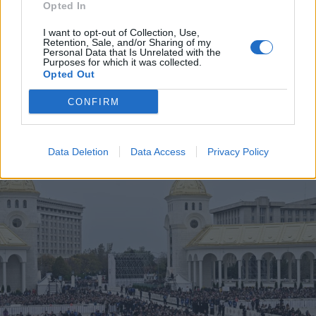
Opted In
I want to opt-out of Collection, Use,
Retention, Sale, and/or Sharing of my
Personal Data that Is Unrelated with the
2025. november 09., vasárnap
Purposes for which it was collected.
Opted Out
A PSD a kormányon lévő ellenzék,
amely az Iliescu-korszakot hozná
CONFIRM
vissza
Data Deletion
Data Access
Privacy Policy