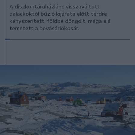
A diszkontáruházlánc visszaváltott
palackoktól bűzlő kijárata előtt térdre
kényszerített, földbe döngölt, maga alá
temetett a bevásárlókosár.