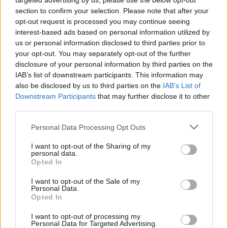
targeted advertising by us, please use the below opt-out
section to confirm your selection. Please note that after your
opt-out request is processed you may continue seeing
interest-based ads based on personal information utilized by
2025. november 10., hétfő
us or personal information disclosed to third parties prior to
PSD-s tisztújítás: maradhat az
your opt-out. You may separately opt-out of the further
disclosure of your personal information by third parties on the
ellenzéki retorika és a
IAB’s list of downstream participants. This information may
kampányüzemmód
also be disclosed by us to third parties on the
IAB’s List of
Downstream Participants
that may further disclose it to other
third parties.
Personal Data Processing Opt Outs
I want to opt-out of the Sharing of my
personal data.
Opted In
I want to opt-out of the Sale of my
Personal Data.
Opted In
I want to opt-out of processing my
Personal Data for Targeted Advertising.