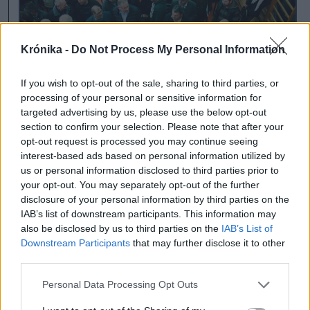
Krónika -
Do Not Process My Personal Information
If you wish to opt-out of the sale, sharing to third parties, or
processing of your personal or sensitive information for
targeted advertising by us, please use the below opt-out
section to confirm your selection. Please note that after your
opt-out request is processed you may continue seeing
interest-based ads based on personal information utilized by
us or personal information disclosed to third parties prior to
Több évnyi bukaresti
your opt-out. You may separately opt-out of the further
ellenállás után
disclosure of your personal information by third parties on the
IAB’s list of downstream participants. This information may
meglepetésszerűen jutnak
also be disclosed by us to third parties on the
IAB’s List of
magyar állami támogatáshoz
Downstream Participants
that may further disclose it to other
third parties.
partiumi és Kolozs megyei
Personal Data Processing Opt Outs
gazdák