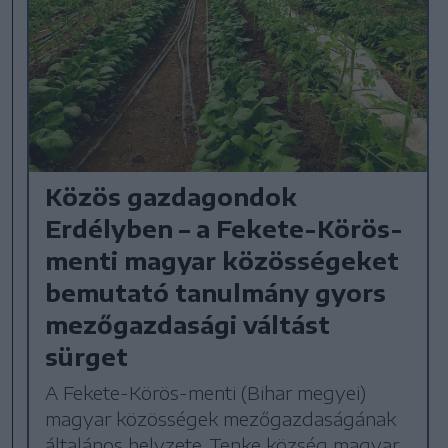
Közös gazdagondok
Erdélyben – a Fekete-Körös-
menti magyar közösségeket
bemutató tanulmány gyors
mezőgazdasági váltást
sürget
A Fekete-Körös-menti (Bihar megyei)
magyar közösségek mezőgazdaságának
általános helyzete, Tenke község magyar