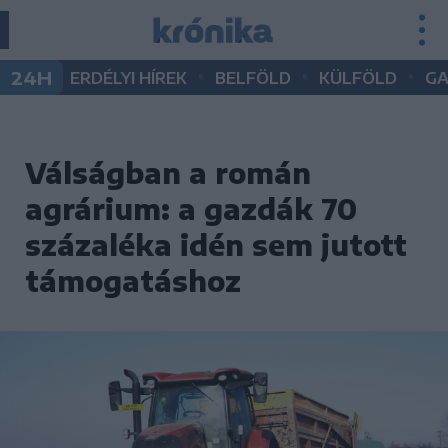
•
•
•
24H
ERDÉLYI HÍREK
BELFÖLD
KÜLFÖLD
G
Válságban a román
agrárium: a gazdák 70
százaléka idén sem jutott
támogatáshoz