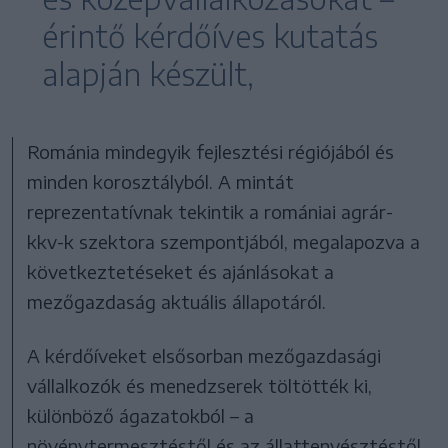
érintő kérdőíves kutatás
alapján készült,
Románia mindegyik fejlesztési régiójából és
minden korosztályból. A mintát
reprezentatívnak tekintik a romániai agrár-
kkv-k szektora szempontjából, megalapozva a
következtetéseket és ajánlásokat a
mezőgazdaság aktuális állapotáról.
A kérdőíveket elsősorban mezőgazdasági
vállalkozók és menedzserek töltötték ki,
különböző ágazatokból – a
növénytermesztéstől és az állattenyésztéstől