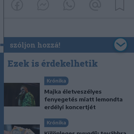
szóljon hozzá!
Ezek is érdekelhetik
Krónika
Majka életveszélyes
fenyegetés miatt lemondta
erdélyi koncertjét
Krónika
Különleges nyugdíj: továbbra