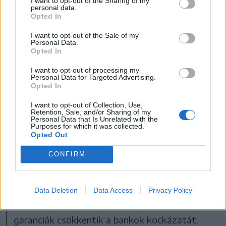
I want to opt-out of the Sharing of my
Nagy hírverés nélkül hirdette meg
personal data.
partiumi és Kolozs megyei
Opted In
gazdapályázatait a magyar állami
I want to opt-out of the Sale of my
pénzekből finanszírozott erdélyi
Personal Data.
Opted In
gazdaságfejlesztési program
lebonyolítására szolgáló Pro Economica
I want to opt-out of processing my
Personal Data for Targeted Advertising.
Alapítvány. A részletekről Kozma Mónika
Opted In
ügyintézőt kérdeztük.
I want to opt-out of Collection, Use,
Retention, Sale, and/or Sharing of my
Personal Data that Is Unrelated with the
Purposes for which it was collected.
Az állam által garantált hitelek – amelyeket
Opted Out
24,75% preferál – szintén fontos finanszírozási
CONFIRM
formát jelentenek, különösen azoknak az
agrár-KKV-knak, amelyek a szigorú fedezeti
követelmények miatt nem jutnak hozzá
Data Deletion
Data Access
Privacy Policy
kereskedelmi banki hitelekhez. Az állami
garanciák csökkentik a bankok kockázatát,