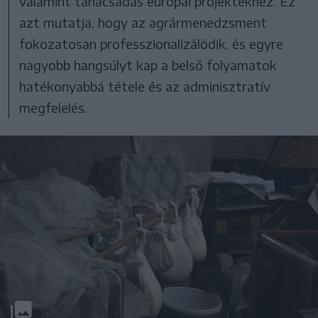
valamint tanácsadás európai projektekhez. Ez
azt mutatja, hogy az agrármenedzsment
fokozatosan professzionalizálódik, és egyre
nagyobb hangsúlyt kap a belső folyamatok
hatékonyabbá tétele és az adminisztratív
megfelelés.