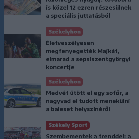
is közel 12 ezren részesülnek
a speciális juttatásból
Székelyhon
Életveszélyesen
megfenyegették Majkát,
elmarad a sepsiszentgyörgyi
koncertje
Székelyhon
Medvét ütött el egy sofőr, a
nagyvad el tudott menekülni
a baleset helyszínéről
Székely Sport
Szembementek a trenddel: a