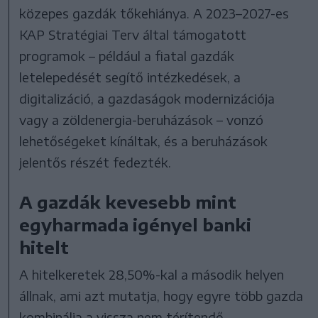
közepes gazdák tőkehiánya. A 2023–2027-es
KAP Stratégiai Terv által támogatott
programok – például a fiatal gazdák
letelepedését segítő intézkedések, a
digitalizáció, a gazdaságok modernizációja
vagy a zöldenergia-beruházások – vonzó
lehetőségeket kínáltak, és a beruházások
jelentős részét fedezték.
A gazdák kevesebb mint
egyharmada igényel banki
hitelt
A hitelkeretek 28,50%-kal a második helyen
állnak, ami azt mutatja, hogy egyre több gazda
kombinálja a vissza nem térítendő