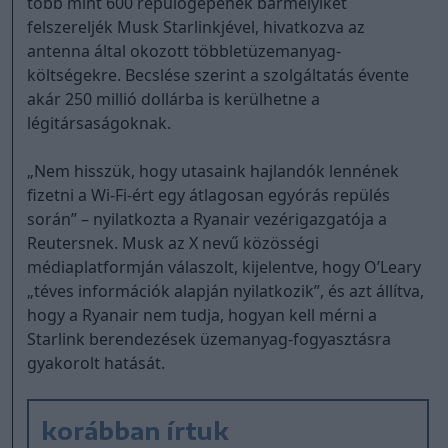
több mint 600 repülőgépének bármelyikét
felszereljék Musk Starlinkjével, hivatkozva az
antenna által okozott többletüzemanyag-
költségekre. Becslése szerint a szolgáltatás évente
akár 250 millió dollárba is kerülhetne a
légitársaságoknak.
„Nem hisszük, hogy utasaink hajlandók lennének
fizetni a Wi-Fi-ért egy átlagosan egyórás repülés
során” – nyilatkozta a Ryanair vezérigazgatója a
Reutersnek. Musk az X nevű közösségi
médiaplatformján válaszolt, kijelentve, hogy O’Leary
„téves információk alapján nyilatkozik”, és azt állítva,
hogy a Ryanair nem tudja, hogyan kell mérni a
Starlink berendezések üzemanyag-fogyasztásra
gyakorolt hatását.
korábban írtuk