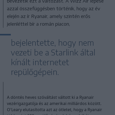
bevezetik ezt a változást. A Wizz Air lépése
azzal összefüggésben történik, hogy az év
elején az ír Ryanair, amely szintén erős
jelenléttel bír a román piacon,
bejelentette, hogy nem
vezeti be a Starlink által
kínált internetet
repülőgépein.
A döntés heves szóváltást váltott ki a Ryanair
vezérigazgatója és az amerikai milliárdos között.
O'Leary elutasította azt az ötletet, hogy a Ryanair