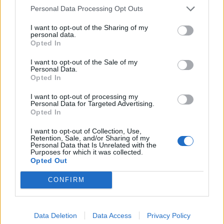
Personal Data Processing Opt Outs
I want to opt-out of the Sharing of my
personal data.
Opted In
I want to opt-out of the Sale of my
Personal Data.
Opted In
2026. augusztus 06., csütörtök
I want to opt-out of processing my
Personal Data for Targeted Advertising.
Mi akadályozza Románia
Opted In
fejlődését? A Világbank szerint van
I want to opt-out of Collection, Use,
Retention, Sale, and/or Sharing of my
baj elég
Personal Data that Is Unrelated with the
Purposes for which it was collected.
Opted Out
CONFIRM
Data Deletion
Data Access
Privacy Policy