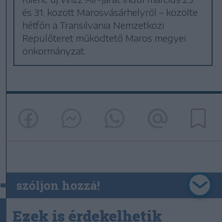
és 31. között Marosvásárhelyről – közölte
hétfőn a Transilvania Nemzetközi
Repülőteret működtető Maros megyei
önkormányzat.
szóljon hozzá!
Ezek is érdekelhetik