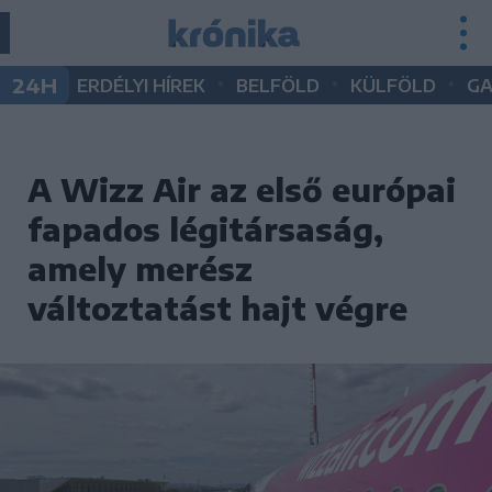
•
•
•
24H
ERDÉLYI HÍREK
BELFÖLD
KÜLFÖLD
G
A Wizz Air az első európai
fapados légitársaság,
amely merész
változtatást hajt végre