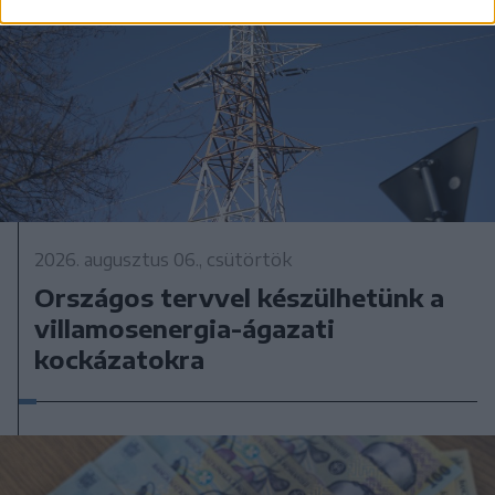
2026. augusztus 06., csütörtök
Országos tervvel készülhetünk a
villamosenergia-ágazati
kockázatokra