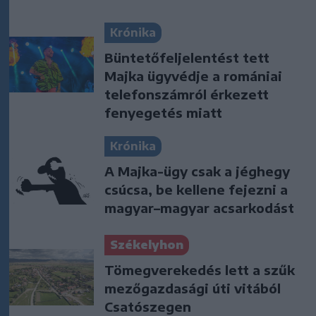
Krónika
Büntetőfeljelentést tett
Majka ügyvédje a romániai
telefonszámról érkezett
fenyegetés miatt
Krónika
A Majka-ügy csak a jéghegy
csúcsa, be kellene fejezni a
magyar–magyar acsarkodást
Székelyhon
Tömegverekedés lett a szűk
mezőgazdasági úti vitából
Csatószegen