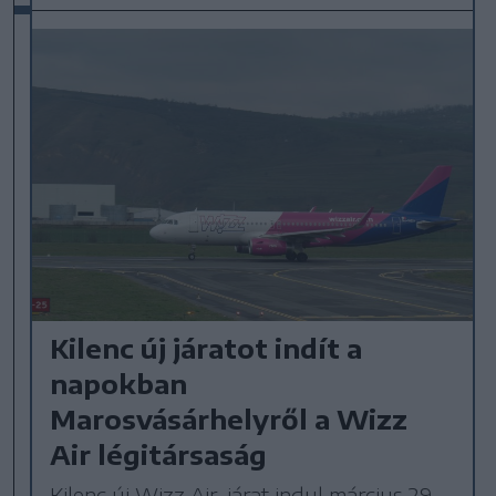
Kilenc új járatot indít a
napokban
Marosvásárhelyről a Wizz
Air légitársaság
Kilenc új Wizz Air-járat indul március 29.