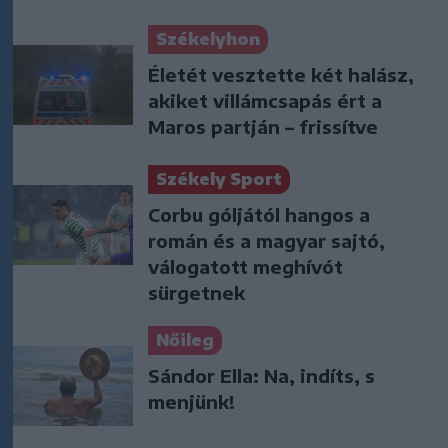
Székelyhon
Életét vesztette két halász,
akiket villámcsapás ért a
Maros partján – frissítve
Székely Sport
Corbu góljától hangos a
román és a magyar sajtó,
válogatott meghívót
sürgetnek
Nőileg
Sándor Ella: Na, indíts, s
menjünk!