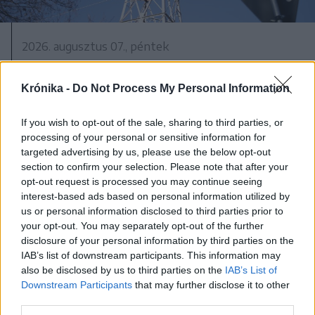
2026. augusztus 07., péntek
Transelectrica: sikerült az előre
becsültnél és az előző évekhez
Krónika -
Do Not Process My Personal Information
képest kevesebb áramot
If you wish to opt-out of the sale, sharing to third parties, or
fogyasztani a hónap eleje óta
processing of your personal or sensitive information for
targeted advertising by us, please use the below opt-out
section to confirm your selection. Please note that after your
opt-out request is processed you may continue seeing
interest-based ads based on personal information utilized by
us or personal information disclosed to third parties prior to
your opt-out. You may separately opt-out of the further
disclosure of your personal information by third parties on the
IAB’s list of downstream participants. This information may
also be disclosed by us to third parties on the
IAB’s List of
Downstream Participants
that may further disclose it to other
third parties.