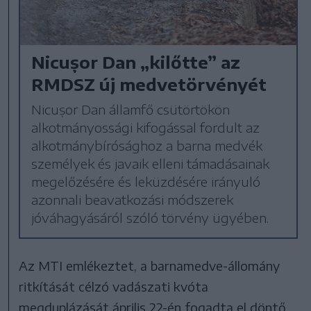
Nicușor Dan „kilőtte” az
RMDSZ új medvetörvényét
Nicușor Dan államfő csütörtökön
alkotmányossági kifogással fordult az
alkotmánybírósághoz a barna medvék
személyek és javaik elleni támadásainak
megelőzésére és leküzdésére irányuló
azonnali beavatkozási módszerek
jóváhagyásáról szóló törvény ügyében.
Az MTI emlékeztet, a barnamedve-állomány
ritkítását célzó vadászati kvóta
megduplázását április 22-én fogadta el döntő