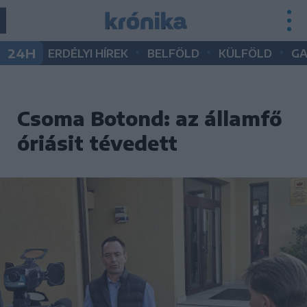
•
•
•
24H
ERDÉLYI HÍREK
BELFÖLD
KÜLFÖLD
G
Csoma Botond: az államfő
óriásit tévedett