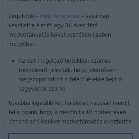
Legutóbb –
mint ismeretes
– vasárnap
vesztette életét egy 34 éves férfi
medvetámadás következtében Szeben
megyében.
Az ezt megelőző hetekben számos
településről jelezték, hogy jelentősen
megszaporodott a településekre bejáró
nagyvadak száma,
továbbá legalább két haláleset kapcsán merült
fel a gyanú, hogy a mezőn talált holtesteken
látható sérüléseket medvetámadás okozhatta.