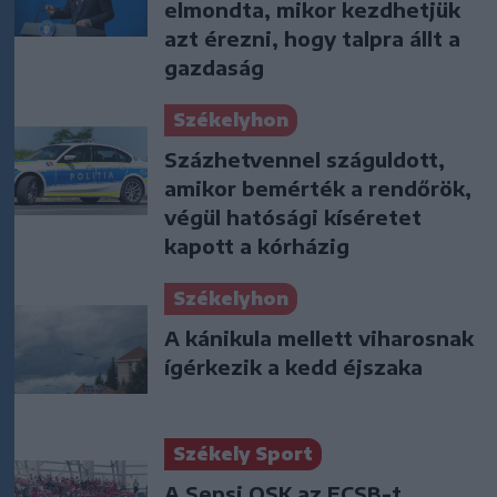
elmondta, mikor kezdhetjük
azt érezni, hogy talpra állt a
gazdaság
Székelyhon
Százhetvennel száguldott,
amikor bemérték a rendőrök,
végül hatósági kíséretet
kapott a kórházig
Székelyhon
A kánikula mellett viharosnak
ígérkezik a kedd éjszaka
Székely Sport
A Sepsi OSK az FCSB-t