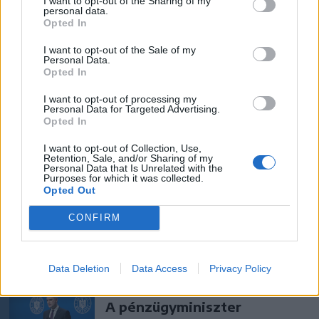
I want to opt-out of the Sharing of my
personal data.
Opted In
I want to opt-out of the Sale of my
Personal Data.
Opted In
1 hozzászólás
I want to opt-out of processing my
Personal Data for Targeted Advertising.
Opted In
Ezek is érdekelhetik
I want to opt-out of Collection, Use,
Retention, Sale, and/or Sharing of my
Personal Data that Is Unrelated with the
Purposes for which it was collected.
Krónika
Opted Out
Aluljáróktól a tram-trainig:
CONFIRM
így épül át Nagyvárad
Data Deletion
Data Access
Privacy Policy
Krónika
A pénzügyminiszter