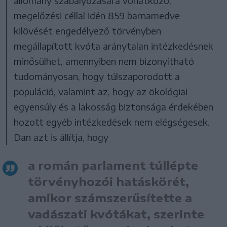
állomány szabályozására vonatkozó,
megelőzési céllal idén 859 barnamedve
kilövését engedélyező törvényben
megállapított kvóta aránytalan intézkedésnek
minősülhet, amennyiben nem bizonyítható
tudományosan, hogy túlszaporodott a
populáció, valamint az, hogy az ökológiai
egyensúly és a lakosság biztonsága érdekében
hozott egyéb intézkedések nem elégségesek.
Dan azt is állítja, hogy
a román parlament túllépte
törvényhozói hatáskörét,
amikor számszerűsítette a
vadászati kvótákat, szerinte