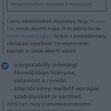
megelőzésében keresték a megoldást.
Csoma kijelentésének előzménye, hogy
Nicușor
Dan
román államfő május 21-én jelentette be:
alkotmánybírósághoz
fordult a medveállomány
ritkítására vonatkozó törvénytervezet
kapcsán. A román államfő szerint
a jogszabály jelenlegi
formájában hiányos,
valamint a román
alaptörvény mellett európai
szabályokat is sérthet.
Attól tart, hogy a romániai barnamedve-