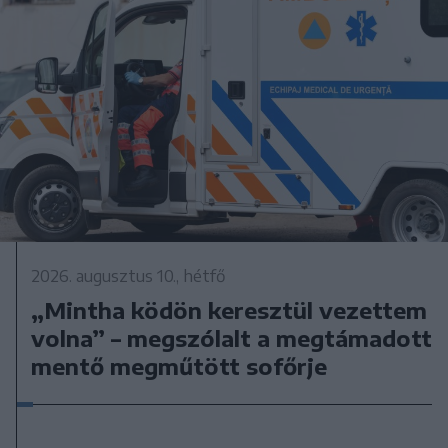
2026. augusztus 10., hétfő
„Mintha ködön keresztül vezettem
volna” – megszólalt a megtámadott
mentő megműtött sofőrje