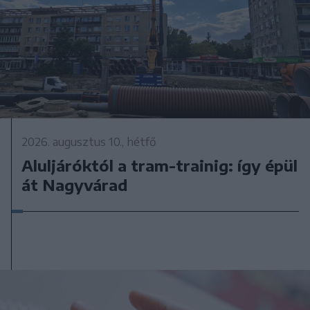
2026. augusztus 10., hétfő
Aluljáróktól a tram-trainig: így épül
át Nagyvárad