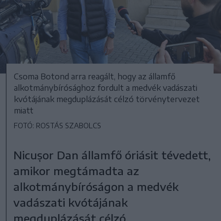
Csoma Botond arra reagált, hogy az államfő
alkotmánybírósághoz fordult a medvék vadászati
kvótájának megduplázását célzó törvénytervezet
miatt
FOTÓ: ROSTÁS SZABOLCS
Nicușor Dan államfő óriásit tévedett,
amikor megtámadta az
alkotmánybíróságon a medvék
vadászati kvótájának
megduplázását célzó