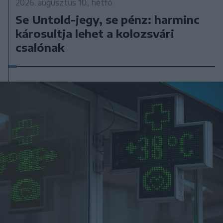
2026. augusztus 10., hétfő
Se Untold-jegy, se pénz: harminc
károsultja lehet a kolozsvári
csalónak