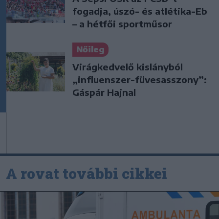
fogadja, úszó- és atlétika-Eb
– a hétfői sportműsor
Nőileg
Virágkedvelő kislányból
„influenszer-füvesasszony”:
Gáspár Hajnal
A rovat további cikkei