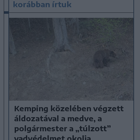
korábban írtuk
Kemping közelében végzett
áldozatával a medve, a
polgármester a „túlzott”
vadvédelmet okolja