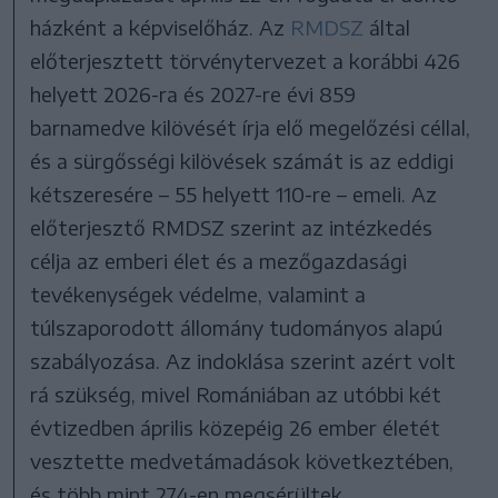
házként a képviselőház. Az
RMDSZ
által
előterjesztett törvénytervezet a korábbi 426
helyett 2026-ra és 2027-re évi 859
barnamedve kilövését írja elő megelőzési céllal,
és a sürgősségi kilövések számát is az eddigi
kétszeresére – 55 helyett 110-re – emeli. Az
előterjesztő RMDSZ szerint az intézkedés
célja az emberi élet és a mezőgazdasági
tevékenységek védelme, valamint a
túlszaporodott állomány tudományos alapú
szabályozása. Az indoklása szerint azért volt
rá szükség, mivel Romániában az utóbbi két
évtizedben április közepéig 26 ember életét
vesztette medvetámadások következtében,
és több mint 274-en megsérültek.