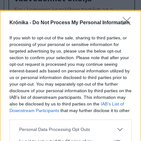
Egy kemping közelében történt az a
medvetámadás, amelynek nyomán életét
Krónika -
Do Not Process My Personal Information
vesztette egy férfi szombaton Szeben
megyében. A település polgármestere és
If you wish to opt-out of the sale, sharing to third parties, or
egy liberális parlamenti képviselő a
processing of your personal or sensitive information for
medvepopuláció szabályozását sürgeti a
targeted advertising by us, please use the below opt-out
section to confirm your selection. Please note that after your
tragédia nyomán.
opt-out request is processed you may continue seeing
interest-based ads based on personal information utilized by
us or personal information disclosed to third parties prior to
medve
alkotmánybíróság
your opt-out. You may separately opt-out of the further
disclosure of your personal information by third parties on the
törvény
tusnádfürdő
Nicușor Dan
IAB’s list of downstream participants. This information may
also be disclosed by us to third parties on the
IAB’s List of
RMDSZ
kvóta
Csoma Botond
Downstream Participants
that may further disclose it to other
third parties.
Personal Data Processing Opt Outs