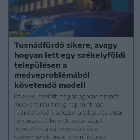
Tusnádfürdő sikere, avagy
hogyan lett egy székelyföldi
településen a
medveproblémából
követendő modell
Öt évvel ezelőtt még átlagosan tizenöt
medve fordult meg nap mint nap
Tusnádfürdőn, sokszor a település utcáin
bóklászva. A helyiek biztonságot
követeltek, a városvezetés és a
szakemberek pedig a konfliktusok