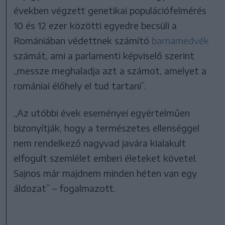
években végzett genetikai populációfelmérés
10 és 12 ezer közötti egyedre becsüli a
Romániában védettnek számító
barnamedvék
számát, ami a parlamenti képviselő szerint
„messze meghaladja azt a számot, amelyet a
romániai élőhely el tud tartani”.
„Az utóbbi évek eseményei egyértelműen
bizonyítják, hogy a természetes ellenséggel
nem rendelkező nagyvad javára kialakult
elfogult szemlélet emberi életeket követel.
Sajnos már majdnem minden héten van egy
áldozat” – fogalmazott.