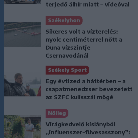
terjedő álhír miatt – videóval
Székelyhon
Sikeres volt a vízterelés:
nyolc centiméterrel nőtt a
Duna vízszintje
Csernavodánál
Székely Sport
Egy évtized a háttérben – a
csapatmenedzser bevezetett
az SZFC kulisszái mögé
Nőileg
Virágkedvelő kislányból
„influenszer-füvesasszony”: