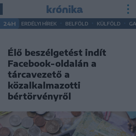
•
•
•
24H
ERDÉLYI HÍREK
BELFÖLD
KÜLFÖLD
G
Élő beszélgetést indít
Facebook-oldalán a
tárcavezető a
közalkalmazotti
bértörvényről