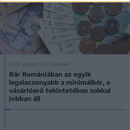
2026. augusztus 07., péntek
Bár Romániában az egyik
legalacsonyabb a minimálbér, a
vásárlóerő tekintetében sokkal
jobban áll