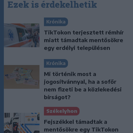
Ezek is érdekelhetik
Krónika
TikTokon terjesztett rémhír
miatt támadtak mentősökre
egy erdélyi településen
Krónika
Mi történik most a
jogosítvánnyal, ha a sofőr
nem fizeti be a közlekedési
bírságot?
Székelyhon
Fejszékkel támadtak a
mentősökre egy TikTokon