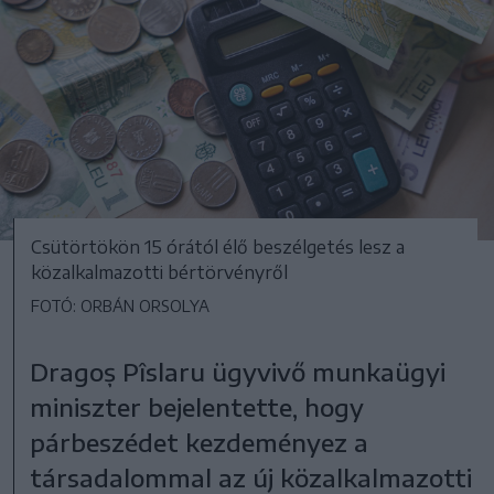
Csütörtökön 15 órától élő beszélgetés lesz a
közalkalmazotti bértörvényről
FOTÓ: ORBÁN ORSOLYA
Dragoș Pîslaru ügyvivő munkaügyi
miniszter bejelentette, hogy
párbeszédet kezdeményez a
társadalommal az új közalkalmazotti