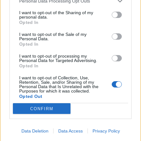
Personal Data Processing Opt Outs
I want to opt-out of the Sharing of my
personal data.
Opted In
I want to opt-out of the Sale of my
Personal Data.
Opted In
I want to opt-out of processing my
Personal Data for Targeted Advertising.
2026. augusztus 08., szombat
Opted In
Újabb hitelminősítő „kegyelmezett
I want to opt-out of Collection, Use,
Retention, Sale, and/or Sharing of my
meg” Romániának
Personal Data that Is Unrelated with the
Purposes for which it was collected.
Opted Out
CONFIRM
Data Deletion
Data Access
Privacy Policy