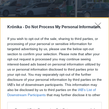
Krónika -
Do Not Process My Personal Information
If you wish to opt-out of the sale, sharing to third parties, or
processing of your personal or sensitive information for
2026. augusztus 08., szombat
targeted advertising by us, please use the below opt-out
Kedvezőbb üzemanyagárak
section to confirm your selection. Please note that after your
opt-out request is processed you may continue seeing
fogadják a hétvégén tankolókat
interest-based ads based on personal information utilized by
us or personal information disclosed to third parties prior to
your opt-out. You may separately opt-out of the further
disclosure of your personal information by third parties on the
IAB’s list of downstream participants. This information may
also be disclosed by us to third parties on the
IAB’s List of
Downstream Participants
that may further disclose it to other
third parties.