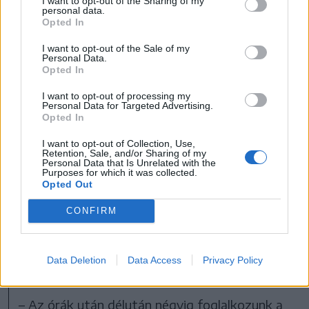
Kiderült, hogy az intézmény az
egyház
I want to opt-out of the Sharing of my
personal data.
keretében
, magániskolaként működik, és éppen
Opted In
tanítót keresnek. Jelentkeztem a
I want to opt-out of the Sale of my
Personal Data.
versenyvizsgára, bár ennek ára volt: le kellett
Opted In
mondanom a minisztériumi címzetességemről.
I want to opt-out of processing my
Nehéz döntés volt, de vállaltam. Így lettem
Personal Data for Targeted Advertising.
Opted In
2006 szeptemberétől a kollégium tanítója. Két
I want to opt-out of Collection, Use,
év múlva az elemi tagozat is állami lett, újra
Retention, Sale, and/or Sharing of my
Personal Data that Is Unrelated with the
versenyvizsgáztam, és visszanyertem a
Purposes for which it was collected.
Opted Out
címzetességemet. Jelenleg első osztályom van,
ez már a kilencedik generációm.
CONFIRM
– Hogyan zajlanak a délutáni
Data Deletion
Data Access
Privacy Policy
foglalkozások?
– Az órák után délután négyig foglalkozunk a