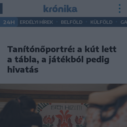
•
•
•
24H
ERDÉLYI HÍREK
BELFÖLD
KÜLFÖLD
G
Tanítónőportré: a kút lett
a tábla, a játékból pedig
hivatás