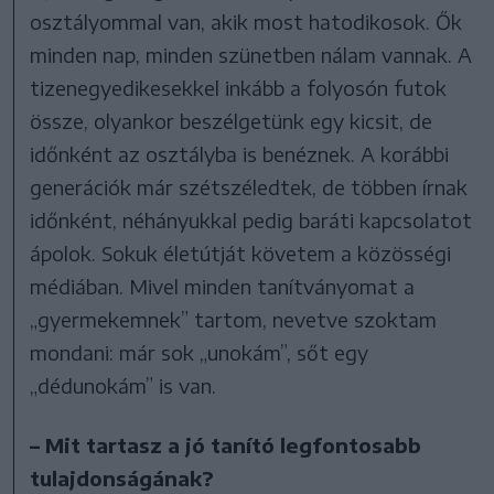
osztályommal van, akik most hatodikosok. Ők
minden nap, minden szünetben nálam vannak. A
tizenegyedikesekkel inkább a folyosón futok
össze, olyankor beszélgetünk egy kicsit, de
időnként az osztályba is benéznek. A korábbi
generációk már szétszéledtek, de többen írnak
időnként, néhányukkal pedig baráti kapcsolatot
ápolok. Sokuk életútját követem a közösségi
médiában. Mivel minden tanítványomat a
„gyermekemnek” tartom, nevetve szoktam
mondani: már sok „unokám”, sőt egy
„dédunokám” is van.
– Mit tartasz a jó tanító legfontosabb
tulajdonságának?