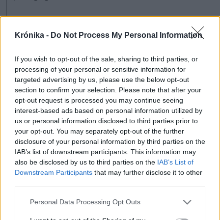
– Hogyan kerültél a János Zsigmond
Unitárius Kollégiumba?
Krónika -
Do Not Process My Personal Information
If you wish to opt-out of the sale, sharing to third parties, or
– Érdekes, mondhatni sorsszerű történet.
processing of your personal or sensitive information for
Szülési szabadságon voltam, amikor
targeted advertising by us, please use the below opt-out
section to confirm your selection. Please note that after your
édesanyám megkért, hogy menjek el helyette
opt-out request is processed you may continue seeing
egyik tanítványának ballagására a kollégiumba,
interest-based ads based on personal information utilized by
amelyet már akkor is az unitárius templomban
us or personal information disclosed to third parties prior to
your opt-out. You may separately opt-out of the further
tartottak. Nagyon családias hangulatú
disclosure of your personal information by third parties on the
ünnepség volt, és amikor kijöttem a
IAB’s list of downstream participants. This information may
also be disclosed by us to third parties on the
IAB’s List of
templomból, azt éreztem: én ilyen iskolában
Downstream Participants
that may further disclose it to other
szeretnék tanítani.
third parties.
Personal Data Processing Opt Outs
Megérdeklődtem, van-e elemi tagozat.