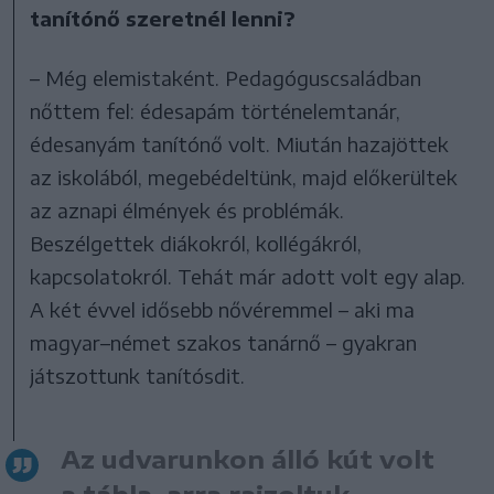
tanítónő szeretnél lenni?
– Még elemistaként. Pedagóguscsaládban
nőttem fel: édesapám történelemtanár,
édesanyám tanítónő volt. Miután hazajöttek
az iskolából, megebédeltünk, majd előkerültek
az aznapi élmények és problémák.
Beszélgettek diákokról, kollégákról,
kapcsolatokról. Tehát már adott volt egy alap.
A két évvel idősebb nővéremmel – aki ma
magyar–német szakos tanárnő – gyakran
játszottunk tanítósdit.
Az udvarunkon álló kút volt