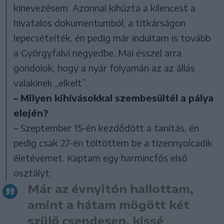
kinevezésem. Azonnal kihúzta a kilencest a
hivatalos dokumentumból, a titkárságon
lepecsételték, én pedig már indultam is tovább
a Györgyfalvi negyedbe. Mai ésszel arra
gondolok, hogy a nyár folyamán az az állás
valakinek „elkelt”.
– Milyen kihívásokkal szembesültél a pálya
elején?
– Szeptember 15-én kezdődött a tanítás, én
pedig csak 27-én töltöttem be a tizennyolcadik
életévemet. Kaptam egy harmincfős első
osztályt.
Már az évnyitón hallottam,
amint a hátam mögött két
szülő csendesen, kissé