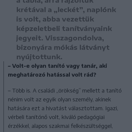
a tábla, arra rajzoltuk
krétával a „leckét”, naplónk
is volt, abba vezettük
képzeletbeli tanítványaink
jegyeit. Visszagondolva,
bizonyára mókás látványt
nyújtottunk.
– Volt-e olyan tanító vagy tanár, aki
meghatározó hatással volt rád?
– Több is. A családi „örökség” mellett a tanító
nénim volt az egyik olyan személy, akinek
hatására ezt a hivatást választottam. Igazi,
vérbeli tanítónő volt, kiváló pedagógiai
érzékkel, alapos szakmai felkészültséggel,