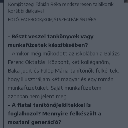
Komjátszegi Fábián Réka rendszeresen találkozik
korábbi diákjaival
FOTÓ: FACEBOOK/KOMJÁTSZEGI FÁBIÁN RÉKA
– Részt veszel tankönyvek vagy
munkafüzetek készítésében?
– Amikor még működött az iskolában a Balázs
Ferenc Oktatási Központ, két kolléganőm,
Baka Judit és Fülöp Mária tanítónők felkértek,
hogy illusztráljam két magyar és egy román
munkafüzetüket. Saját munkafüzetem
azonban nem jelent meg.
– A fiatal tanítónőjelöltekkel is
foglalkozol? Mennyire felkészült a
mostani generáció?