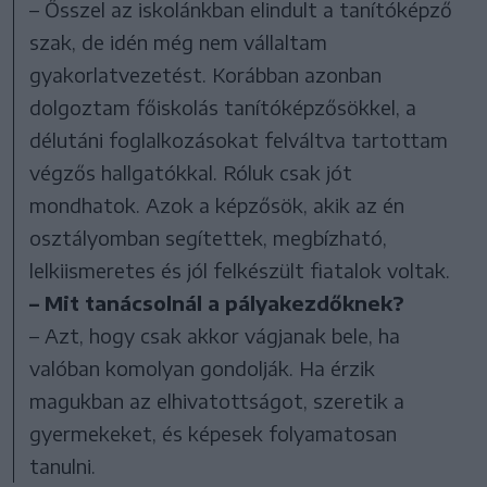
– Ősszel az iskolánkban elindult a tanítóképző
szak, de idén még nem vállaltam
gyakorlatvezetést. Korábban azonban
dolgoztam főiskolás tanítóképzősökkel, a
délutáni foglalkozásokat felváltva tartottam
végzős hallgatókkal. Róluk csak jót
mondhatok. Azok a képzősök, akik az én
osztályomban segítettek, megbízható,
lelkiismeretes és jól felkészült fiatalok voltak.
– Mit tanácsolnál a pályakezdőknek?
– Azt, hogy csak akkor vágjanak bele, ha
valóban komolyan gondolják. Ha érzik
magukban az elhivatottságot, szeretik a
gyermekeket, és képesek folyamatosan
tanulni.