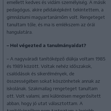
emellett kedves és vidám személyiség. A másik
pedagógus, akire példaképként tekintettem, a
gimnáziumi magyartanárnőm volt. Rengeteget
tanultam tőle, és ma is emlékszem az órái
hangulatára.
– Hol végezted a tanulmányaidat?
– A nagyváradi tanítóképző diákja voltam 1985
és 1989 között. Voltak nehéz időszakok,
csalódások és sikerélmények, de
összességében sokat köszönhetek annak az
iskolának. Szakmailag rengeteget tanultam
ott. Volt valami, ami különösen megerősített
abban, hogy jó utat választottam. A
tanítóképzőben nem tartoztam a legjobb