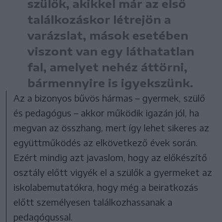
szülők, akikkel már az első
találkozáskor létrejön a
varázslat, mások esetében
viszont van egy láthatatlan
fal, amelyet nehéz áttörni,
bármennyire is igyekszünk.
Az a bizonyos bűvös hármas – gyermek, szülő
és pedagógus – akkor működik igazán jól, ha
megvan az összhang, mert így lehet sikeres az
együttműködés az elkövetkező évek során.
Ezért mindig azt javaslom, hogy az előkészítő
osztály előtt vigyék el a szülők a gyermeket az
iskolabemutatókra, hogy még a beiratkozás
előtt személyesen találkozhassanak a
pedagógussal.