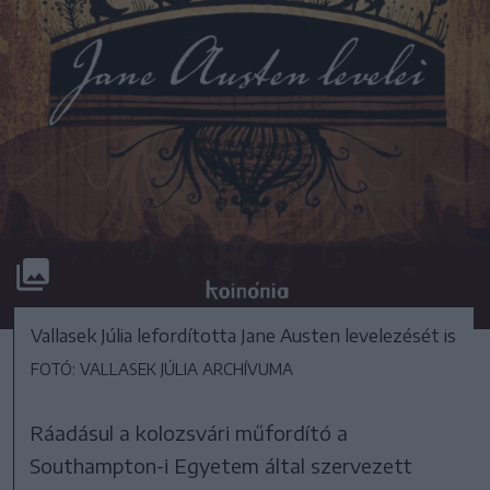
Vallasek Júlia lefordította Jane Austen levelezését is
FOTÓ: VALLASEK JÚLIA ARCHÍVUMA
Ráadásul a kolozsvári műfordító a
Southampton-i Egyetem által szervezett