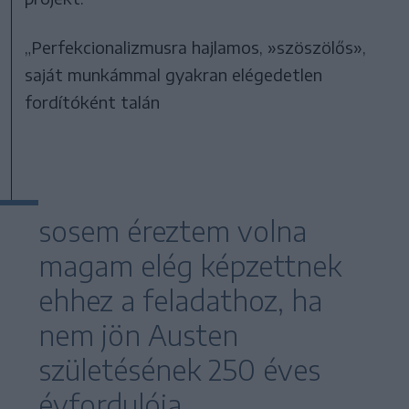
„Perfekcionalizmusra hajlamos, »szöszölős»,
saját munkámmal gyakran elégedetlen
fordítóként talán
sosem éreztem volna
magam elég képzettnek
ehhez a feladathoz, ha
nem jön Austen
születésének 250 éves
évfordulója,