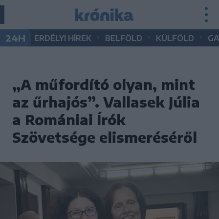
•
•
•
24H
ERDÉLYI HÍREK
BELFÖLD
KÜLFÖLD
G
„A műfordító olyan, mint
az űrhajós”. Vallasek Júlia
a Romániai Írók
Szövetsége elismeréséről