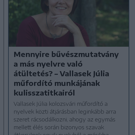
Mennyire bűvészmutatvány
a más nyelvre való
átültetés? – Vallasek Júlia
műfordító munkájának
kulisszatitkairól
Vallasek Júlia kolozsvári műfordító a
nyelvek közti átjárásban leginkább arra
szeret rácsodálkozni, ahogy az egymás
mellett élés során bizonyos szavak
átkerülnek egyik nyelvből a másikba –