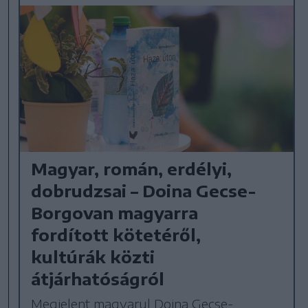
Magyar, román, erdélyi,
dobrudzsai – Doina Gecse-
Borgovan magyarra
fordított kötetéről,
kultúrák közti
átjárhatóságról
Megjelent magyarul Doina Gecse-