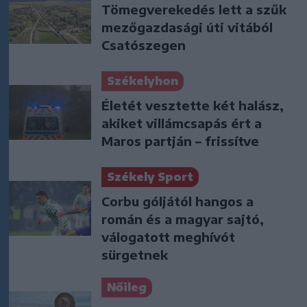
Tömegverekedés lett a szűk
mezőgazdasági úti vitából
Csatószegen
Székelyhon
Életét vesztette két halász,
akiket villámcsapás ért a
Maros partján – frissítve
Székely Sport
Corbu góljától hangos a
román és a magyar sajtó,
válogatott meghívót
sürgetnek
Nőileg