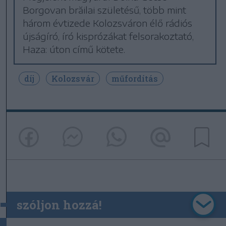
Borgovan brăilai születésű, több mint
három évtizede Kolozsváron élő rádiós
újságíró, író kisprózákat felsorakoztató,
Haza: úton című kötete.
díj
Kolozsvár
műfordítás
szóljon hozzá!