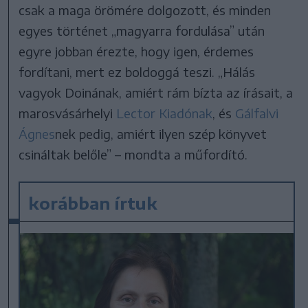
csak a maga örömére dolgozott, és minden
egyes történet „magyarra fordulása” után
egyre jobban érezte, hogy igen, érdemes
fordítani, mert ez boldoggá teszi. „Hálás
vagyok Doinának, amiért rám bízta az írásait, a
marosvásárhelyi
Lector Kiadónak
, és
Gálfalvi
Ágnes
nek pedig, amiért ilyen szép könyvet
csináltak belőle” – mondta a műfordító.
korábban írtuk