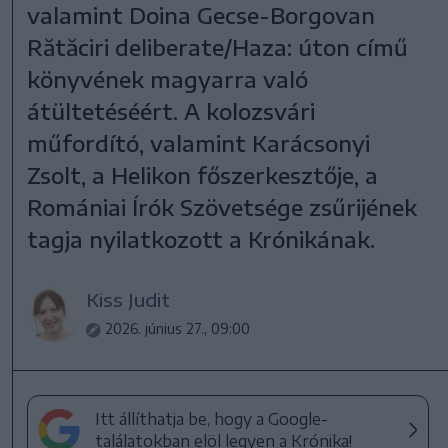
valamint Doina Gecse-Borgovan
Rătăciri deliberate/Haza: úton című
könyvének magyarra való
átültetéséért. A kolozsvári
műfordító, valamint Karácsonyi
Zsolt, a Helikon főszerkesztője, a
Romániai Írók Szövetsége zsűrijének
tagja nyilatkozott a Krónikának.
Kiss Judit
2026. június 27., 09:00
Itt állíthatja be, hogy a Google-
találatokban elöl legyen a Krónika!