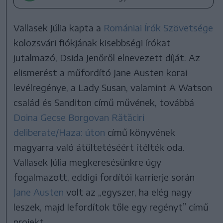
Vallasek Júlia kapta a
Romániai Írók Szövetsége
kolozsvári fiókjának kisebbségi írókat
jutalmazó, Dsida Jenőről elnevezett díját. Az
elismerést a műfordító Jane Austen korai
levélregénye, a Lady Susan, valamint A Watson
család és Sanditon című művének, továbbá
Doina Gecse Borgovan Rătăciri
deliberate/Haza: úton
című könyvének
magyarra való átültetéséért ítélték oda.
Vallasek Júlia megkeresésünkre úgy
fogalmazott, eddigi fordítói karrierje során
Jane Austen
volt az „egyszer, ha elég nagy
leszek, majd lefordítok tőle egy regényt” című
projekt.