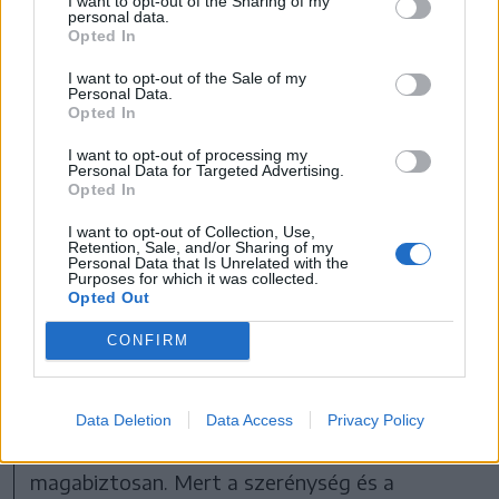
egész világokat, melyek az adott művekhez
I want to opt-out of the Sharing of my
personal data.
kapcsolódnak. Vallasek Júlia igazi űrhajós, mert
Opted In
csillagok közötti távolságokat köt össze,
I want to opt-out of the Sale of my
Personal Data.
Opted In
fényévekkel mérhető
I want to opt-out of processing my
távolságokat tesz meg
Personal Data for Targeted Advertising.
Opted In
néhány földi év alatt,
dimenziókon halad át,
I want to opt-out of Collection, Use,
Retention, Sale, and/or Sharing of my
Personal Data that Is Unrelated with the
tereket és időket hajlít, nem
Purposes for which it was collected.
Opted Out
csupán fordítóként, de
irodalomtörténészként,
CONFIRM
bennünket is segítő
időutazóként.
Data Deletion
Data Access
Privacy Policy
Teszi mindezt szerényen, konokul és
magabiztosan. Mert a szerénység és a