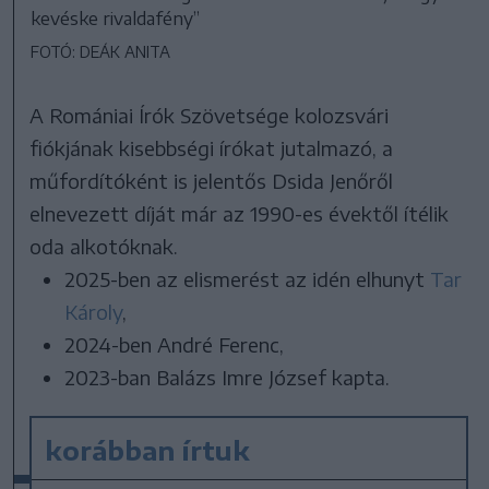
kevéske rivaldafény”
FOTÓ: DEÁK ANITA
A Romániai Írók Szövetsége kolozsvári
fiókjának kisebbségi írókat jutalmazó, a
műfordítóként is jelentős Dsida Jenőről
elnevezett díját már az 1990-es évektől ítélik
oda alkotóknak.
2025-ben az elismerést az idén elhunyt
Tar
Károly
,
2024-ben André Ferenc,
2023-ban Balázs Imre József kapta.
korábban írtuk