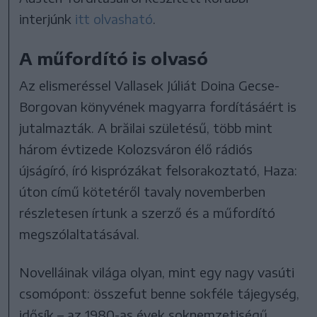
interjúnk
itt olvasható
.
A műfordító is olvasó
Az elismeréssel Vallasek Júliát Doina Gecse-
Borgovan könyvének magyarra fordításáért is
jutalmazták. A brăilai születésű, több mint
három évtizede Kolozsváron élő rádiós
újságíró, író kisprózákat felsorakoztató, Haza:
úton című kötetéről tavaly novemberben
részletesen írtunk a szerző és a műfordító
megszólaltatásával.
Novelláinak világa olyan, mint egy nagy vasúti
csomópont: összefut benne sokféle tájegység,
idősík – az 1980-as évek soknemzetiségű