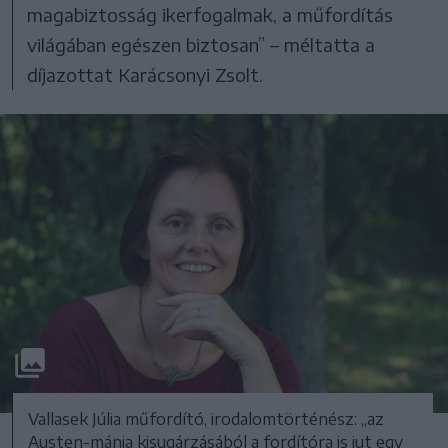
magabiztosság ikerfogalmak, a műfordítás
világában egészen biztosan” – méltatta a
díjazottat Karácsonyi Zsolt.
Vallasek Júlia műfordító, irodalomtörténész: „az
Austen-mánia kisugárzásából a fordítóra is jut egy