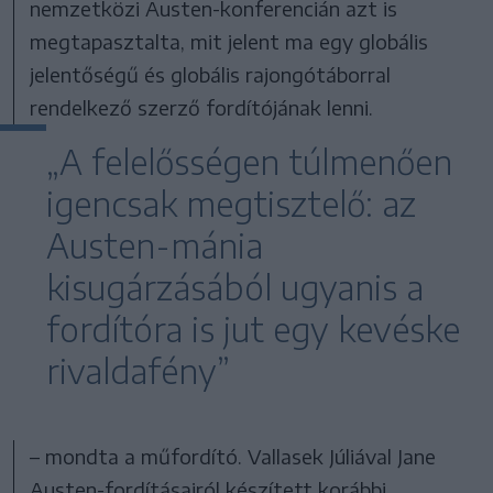
nemzetközi Austen-konferencián azt is
megtapasztalta, mit jelent ma egy globális
jelentőségű és globális rajongótáborral
rendelkező szerző fordítójának lenni.
„A felelősségen túlmenően
igencsak megtisztelő: az
Austen-mánia
kisugárzásából ugyanis a
fordítóra is jut egy kevéske
rivaldafény”
– mondta a műfordító. Vallasek Júliával Jane
Austen-fordításairól készített korábbi