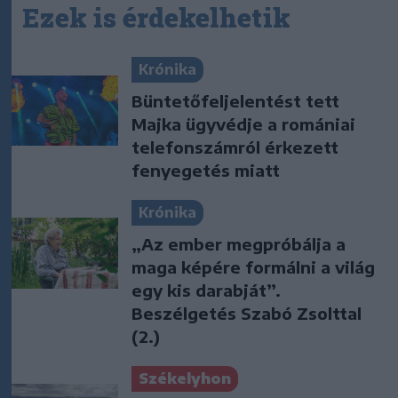
Ezek is érdekelhetik
Krónika
Büntetőfeljelentést tett
Majka ügyvédje a romániai
telefonszámról érkezett
fenyegetés miatt
Krónika
„Az ember megpróbálja a
maga képére formálni a világ
egy kis darabját”.
Beszélgetés Szabó Zsolttal
(2.)
Székelyhon