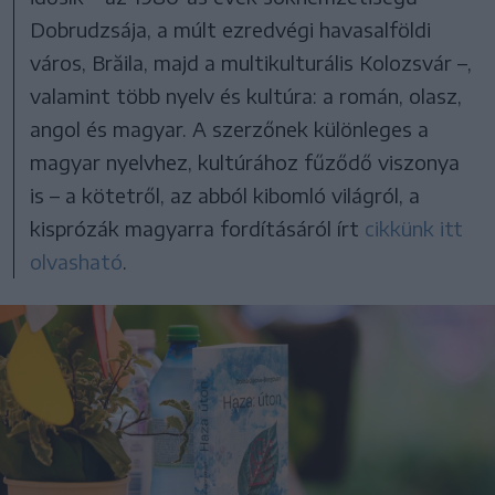
Dobrudzsája, a múlt ezredvégi havasalföldi
város, Brăila, majd a multikulturális Kolozsvár –,
valamint több nyelv és kultúra: a román, olasz,
angol és magyar. A szerzőnek különleges a
magyar nyelvhez, kultúrához fűződő viszonya
is – a kötetről, az abból kibomló világról, a
kisprózák magyarra fordításáról írt
cikkünk itt
olvasható
.