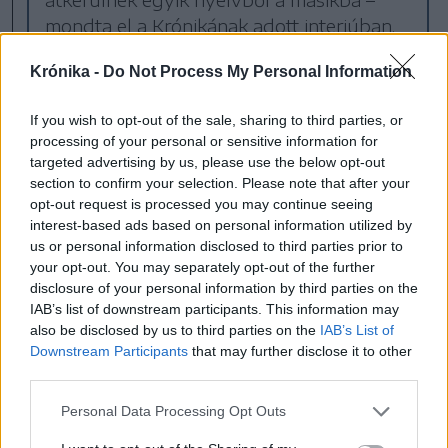
mondta el a Krónikának adott interjúban.
Krónika -
Do Not Process My Personal Information
A műfordítónak nemcsak nyelveket,
If you wish to opt-out of the sale, sharing to third parties, or
hanem világokat is kell ismernie
processing of your personal or sensitive information for
targeted advertising by us, please use the below opt-out
Karácsonyi Zsolt, a Helikon főszerkesztője, a
section to confirm your selection. Please note that after your
opt-out request is processed you may continue seeing
Romániai Írók Szövetsége zsűrijének tagja úgy
interest-based ads based on personal information utilized by
fogalmazott, hogy az elmúlt évben Vallasek
us or personal information disclosed to third parties prior to
Júlia ismét nagy dicsőséget szerzett az egész
your opt-out. You may separately opt-out of the further
disclosure of your personal information by third parties on the
műfordítói társadalomnak. „Nem csupán azért,
IAB’s list of downstream participants. This information may
mert fordításai jók, érzékenyek, pontosak.
also be disclosed by us to third parties on the
IAB’s List of
Downstream Participants
that may further disclose it to other
Hanem mert rávilágítanak arra, hogy a fordító
third parties.
– márpedig Vallasek Júlia vérprofi fordító – nem
Personal Data Processing Opt Outs
csupán két nyelvet kell ismerjen behatóan, de