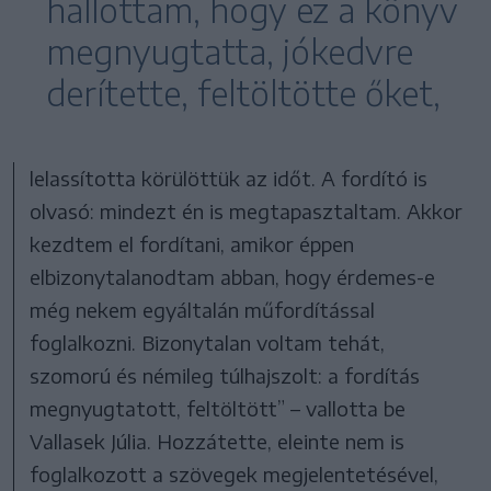
hallottam, hogy ez a könyv
megnyugtatta, jókedvre
derítette, feltöltötte őket,
lelassította körülöttük az időt. A fordító is
olvasó: mindezt én is megtapasztaltam. Akkor
kezdtem el fordítani, amikor éppen
elbizonytalanodtam abban, hogy érdemes-e
még nekem egyáltalán műfordítással
foglalkozni. Bizonytalan voltam tehát,
szomorú és némileg túlhajszolt: a fordítás
megnyugtatott, feltöltött” – vallotta be
Vallasek Júlia. Hozzátette, eleinte nem is
foglalkozott a szövegek megjelentetésével,