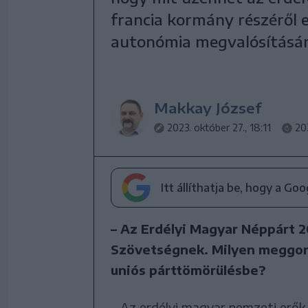
francia kormány részéről e
autonómia megvalósításár
Makkay József
2023. október 27., 18:11
20
Itt állíthatja be, hogy a Go
– Az Erdélyi Magyar Néppárt 2
Szövetségnek. Milyen meggond
uniós párttömörülésbe?
– Az erdélyi magyar nemzeti erők