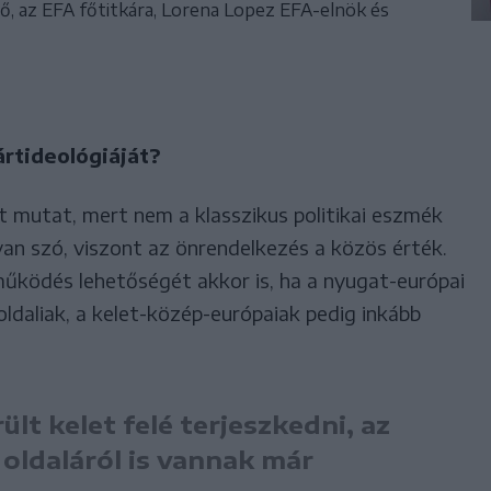
elő, az EFA főtitkára, Lorena Lopez EFA-elnök és
rtideológiáját?
t mutat, mert nem a klasszikus politikai eszmék
an szó, viszont az önrendelkezés a közös érték.
működés lehetőségét akkor is, ha a nyugat-európai
ldaliak, a kelet-közép-európaiak pedig inkább
lt kelet felé terjeszkedni, az
oldaláról is vannak már