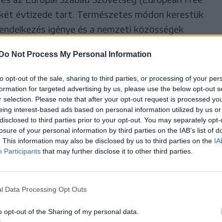
 két évtizede tart. Természetes módon kerestük
rendelkezés igénye és a nemzeti közösségek
te egyetlen más európai tömörülésre sem
Do Not Process My Personal Information
to opt-out of the sale, sharing to third parties, or processing of your per
formation for targeted advertising by us, please use the below opt-out s
 után, 2015-ben fogadtak be
r selection. Please note that after your opt-out request is processed y
személyemben első alkalommal
eing interest-based ads based on personal information utilized by us or
disclosed to third parties prior to your opt-out. You may separately opt-
álasztottak.
losure of your personal information by third parties on the IAB’s list of
. This information may also be disclosed by us to third parties on the
IA
 az európai regionalista és önrendelkezés-
Participants
that may further disclose it to other third parties.
zövetsége. Milyen országokban vannak jelen?
l Data Processing Opt Outs
 párt közül az egyetlen, amelyik az
s egybeesés, hogy az Európai Unió lakosságának
o opt-out of the Sharing of my personal data.