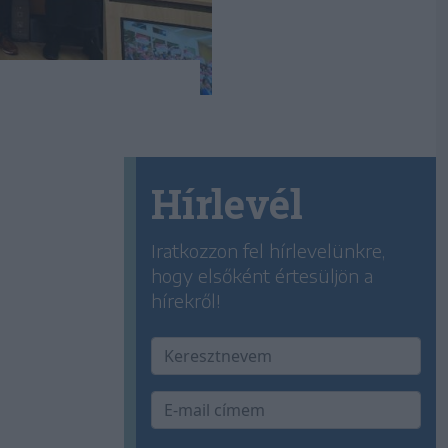
Hírlevél
Iratkozzon fel hírlevelünkre,
hogy elsőként értesüljön a
hírekről!