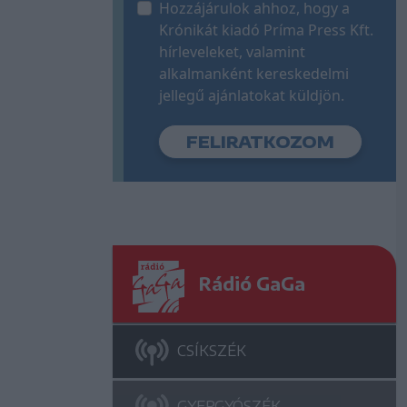
Hozzájárulok ahhoz, hogy a
Krónikát kiadó Príma Press Kft.
hírleveleket, valamint
alkalmanként kereskedelmi
jellegű ajánlatokat küldjön.
Rádió GaGa
CSÍKSZÉK
GYERGYÓSZÉK