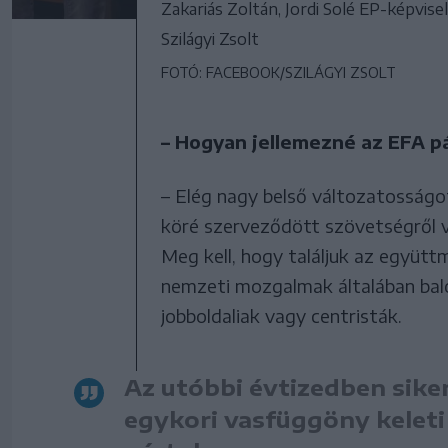
Zakariás Zoltán, Jordi Solé EP-képvis
Szilágyi Zsolt
FOTÓ: FACEBOOK/SZILÁGYI ZSOLT
– Hogyan jellemezné az EFA pá
– Elég nagy belső változatosságo
köré szerveződött szövetségről v
Meg kell, hogy találjuk az együtt
nemzeti mozgalmak általában balo
jobboldaliak vagy centristák.
Az utóbbi évtizedben sikerü
egykori vasfüggöny keleti 