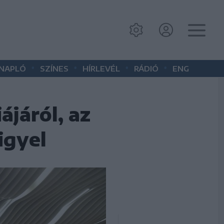
•
•
•
•
 NAPLÓ
SZÍNES
HÍRLEVÉL
RÁDIÓ
ENG
járól, az
igyel