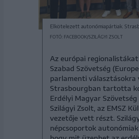
Elkötelezett autonómiapártiak. Stras
FOTÓ: FACEBOOK/SZILÁGYI ZSOLT
Az európai regionalistáka
Szabad Szövetség (European
parlamenti választásokra v
Strasbourgban tartotta ko
Erdélyi Magyar Szövetség 
Szilágyi Zsolt, az EMSZ Kü
vezetője vett részt. Szilág
népcsoportok autonómiaküzd
hogy mit üzenhet az erdél