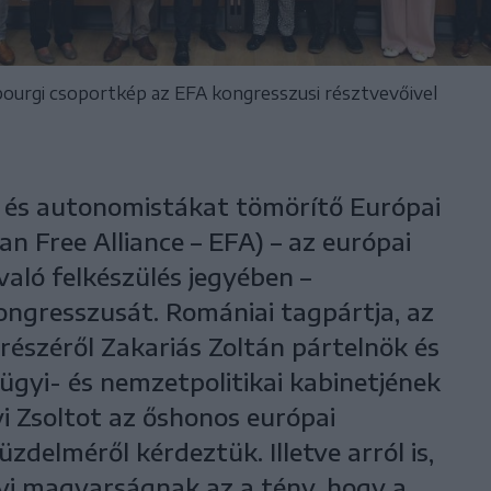
bourgi csoportkép az EFA kongresszusi résztvevőivel
t és autonomistákat tömörítő Európai
 Free Alliance – EFA) – az európai
aló felkészülés jegyében –
ngresszusát. Romániai tagpártja, az
részéről Zakariás Zoltán pártelnök és
lügyi- és nemzetpolitikai kabinetjének
yi Zsoltot az őshonos európai
elméről kérdeztük. Illetve arról is,
yi magyarságnak az a tény, hogy a