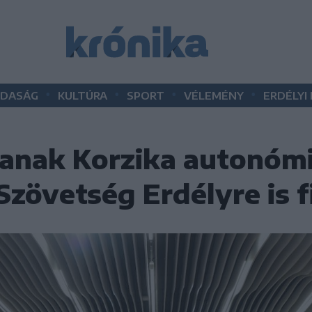
•
•
•
•
DASÁG
KULTÚRA
SPORT
VÉLEMÉNY
ERDÉLYI
lanak Korzika autonómiá
zövetség Erdélyre is f