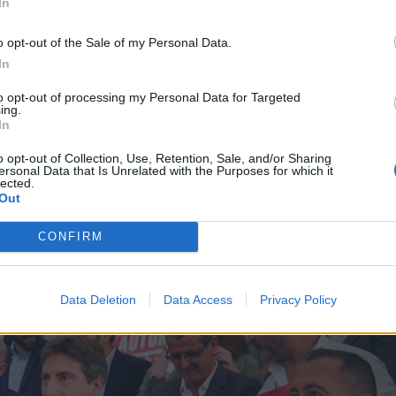
gy nemzeti közösséghez tartozik. A pártot 1981-
In
s tapasztalat fűződik tevékenységéhez.
o opt-out of the Sale of my Personal Data.
In
 skót, a flamand, a katalán és
to opt-out of processing my Personal Data for Targeted
ing.
szterelnöke és a regionális
In
akciói.
o opt-out of Collection, Use, Retention, Sale, and/or Sharing
ersonal Data that Is Unrelated with the Purposes for which it
lected.
elen, összesen 41 tagpártunk van. Mindez
Out
európai politikához tudjuk közelebb vinni az erdélyi
CONFIRM
Data Deletion
Data Access
Privacy Policy