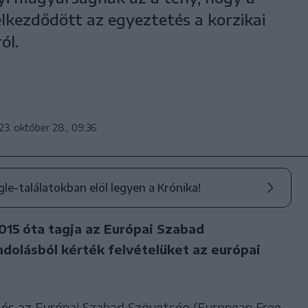
lkezdődött az egyeztetés a korzikai
ól.
23. október 28., 09:36
ogle-találatokban elöl legyen a Krónika!
015 óta tagja az Európai Szabad
olásból kérték felvételüket az európai
 és az Európai Szabad Szövetség (European Free