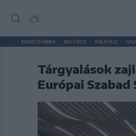
•
•
•
ERDÉLYI HÍREK
BELFÖLD
KÜLFÖLD
GAZ
Tárgyalások zaj
Európai Szabad S