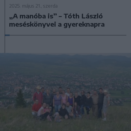
2025. május 21., szerda
„A manóba is” – Tóth László
meséskönyvei a gyereknapra