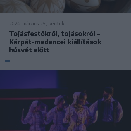
2024. március 29., péntek
Tojásfestőkről, tojásokról –
Kárpát-medencei kiállítások
húsvét előtt