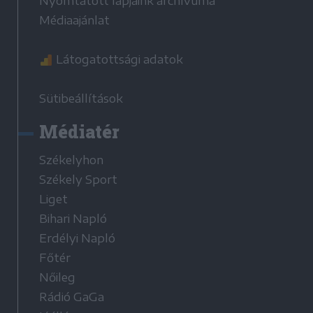
Nyomtatott lapjaink archívuma
Médiaajánlat
Látogatottsági adatok
Sütibeállítások
Médiatér
Székelyhon
Székely Sport
Liget
Bihari Napló
Erdélyi Napló
Főtér
Nőileg
Rádió GaGa