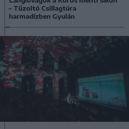
Lánglovagok a Körös menti síkon
– Tűzoltó Csillagtúra
harmadízben Gyulán