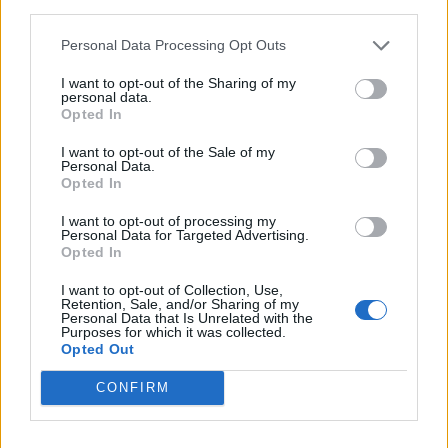
third parties.
Personal Data Processing Opt Outs
I want to opt-out of the Sharing of my
personal data.
Opted In
I want to opt-out of the Sale of my
Personal Data.
Opted In
I want to opt-out of processing my
Personal Data for Targeted Advertising.
2024. július 22., hétfő
Opted In
Finn jégkockák a kánikulában:
I want to opt-out of Collection, Use,
halszagú rokonaink, vagy
Retention, Sale, and/or Sharing of my
Personal Data that Is Unrelated with the
européerek?
Purposes for which it was collected.
Opted Out
CONFIRM