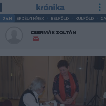
•
•
•
24H
ERDÉLYI HÍREK
BELFÖLD
KÜLFÖLD
G
CSERMÁK ZOLTÁN