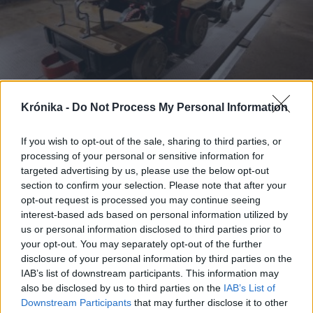
Krónika -
Do Not Process My Personal Information
2024. augusztus 30., péntek
If you wish to opt-out of the sale, sharing to third parties, or
processing of your personal or sensitive information for
Földalatti Párizs: csatornák,
targeted advertising by us, please use the below opt-out
bányák, temetők a Szajna
section to confirm your selection. Please note that after your
opt-out request is processed you may continue seeing
„tiszta” vizével átitatva
interest-based ads based on personal information utilized by
us or personal information disclosed to third parties prior to
your opt-out. You may separately opt-out of the further
disclosure of your personal information by third parties on the
IAB’s list of downstream participants. This information may
also be disclosed by us to third parties on the
IAB’s List of
Downstream Participants
that may further disclose it to other