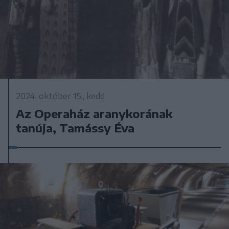
2024. október 15., kedd
Az Operaház aranykorának
tanúja, Tamássy Éva