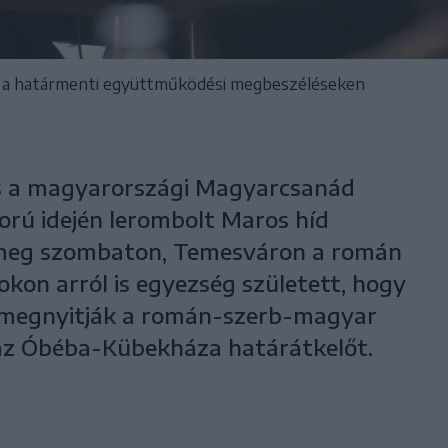
i a határmenti együttműködési megbeszéléseken
s a magyarországi Magyarcsanád
orú idején lerombolt Maros híd
t meg szombaton, Temesváron a román
okon arról is egyezség született, hogy
l megnyitják a román-szerb-magyar
az Óbéba-Kübekháza határátkelőt.