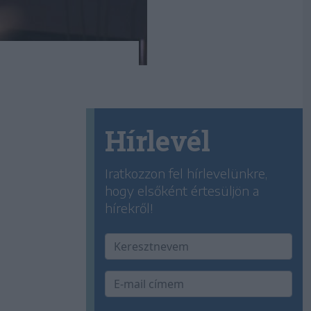
Hírlevél
Iratkozzon fel hírlevelünkre,
hogy elsőként értesüljön a
hírekről!