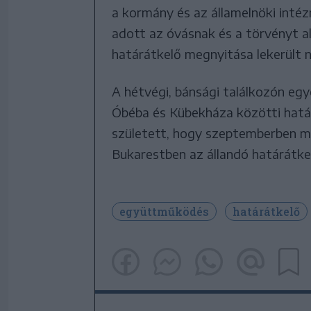
a kormány és az államelnöki inté
adott az óvásnak és a törvényt a
határátkelő megnyitása lekerült n
A hétvégi, bánsági találkozón eg
Óbéba és Kübekháza közötti határ
született, hogy szeptemberben mi
Bukarestben az állandó határátke
együttműködés
határátkelő