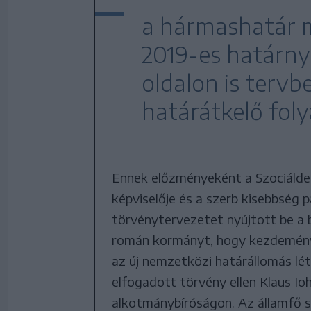
a hármashatár m
2019-es határny
oldalon is terv
határátkelő fol
Ennek előzményeként a Szociáld
képviselője és a szerb kisebbség 
törvénytervezetet nyújtott be a 
román kormányt, hogy kezdeménye
az új nemzetközi határállomás lé
elfogadott törvény ellen Klaus Io
alkotmánybíróságon. Az államfő s