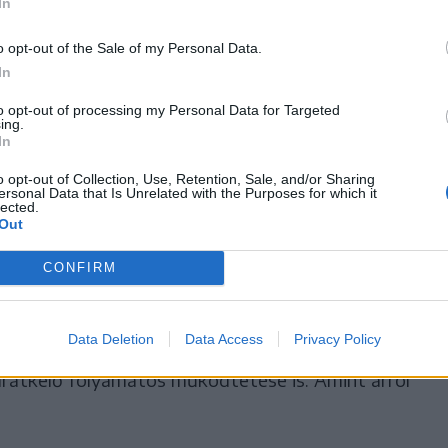
In
o opt-out of the Sale of my Personal Data.
In
emmisült Maros-híd pillérei még jól láthatók a
új híd a régi helyén épülne fel. A két ország
to opt-out of processing my Personal Data for Targeted
ing.
 Bánság dél-nyugati régióját kötné össze az Arad
In
autópálya-szakasszal.
o opt-out of Collection, Use, Retention, Sale, and/or Sharing
ersonal Data that Is Unrelated with the Purposes for which it
lected.
tanácsi sajtószolgálat azonban arról nem tesz
Out
orra készülne el az új Maros-híd.
CONFIRM
Óbéba-Kübekháza határátkelőt
Data Deletion
Data Access
Privacy Policy
került az Óbéba és Kübekháza között évente
rátkelő folyamatos működtetése is. Amint arról