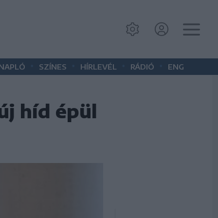
•
•
•
•
 NAPLÓ
SZÍNES
HÍRLEVÉL
RÁDIÓ
ENG
j híd épül