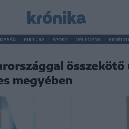
•
•
•
•
DASÁG
KULTÚRA
SPORT
VÉLEMÉNY
ERDÉLYI
országgal összekötő ú
es megyében