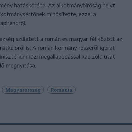
zmény hatáskörébe. Az alkotmánybíróság helyt
lkotmánysértőnek minősítette, ezzel a
apirendről.
yezség született a román és magyar fél között az
átkelőről is. A román kormány részéről ígéret
nisztériumközi megállapodással kap zöld utat
lő megnyitása.
Magyarország
Románia