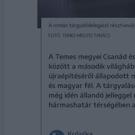
A román tárgyalódelegáció résztvevő
FOTÓ: TEMES MEGYEI TANÁCS
A Temes megyei Csanád é
között a második világháb
újraépítéséről állapodot
és magyar fél. A tárgyalás
még idén állandó jellegge
hármashatár térségében 
Krónika