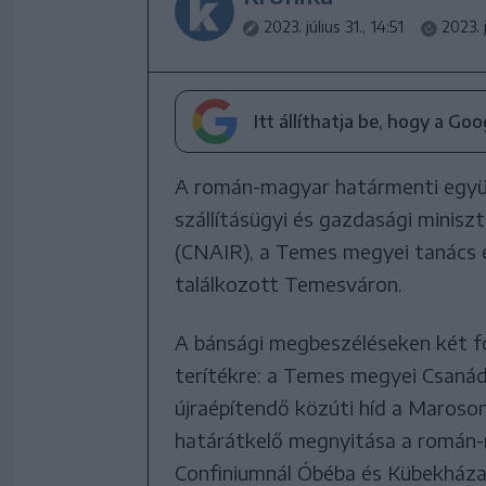
2023. július 31., 14:51
2023. j
Itt állíthatja be, hogy a Go
A román-magyar határmenti együ
szállításügyi és gazdasági minis
(CNAIR), a Temes megyei tanács 
találkozott Temesváron.
A bánsági megbeszéléseken két fon
terítékre: a Temes megyei Csaná
újraépítendő közúti híd a Maroson,
határátkelő megnyitása a román-
Confiniumnál Óbéba és Kübekháza