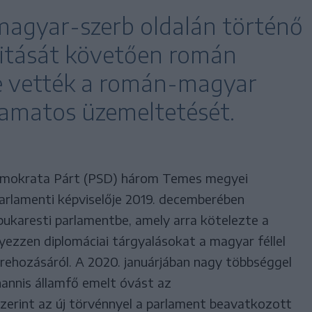
agyar-szerb oldalán történő
itását követően román
be vették a román-magyar
yamatos üzemeltetését.
emokrata Párt (PSD) három Temes megyei
parlamenti képviselője 2019. decemberében
bukaresti parlamentbe, amely arra kötelezte a
zzen diplomáciai tárgyalásokat a magyar féllel
trehozásáról. A 2020. januárjában nagy többséggel
hannis államfő emelt óvást az
zerint az új törvénnyel a parlament beavatkozott