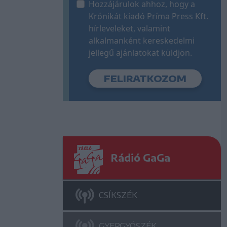
Hozzájárulok ahhoz, hogy a
Krónikát kiadó Príma Press Kft.
hírleveleket, valamint
alkalmanként kereskedelmi
jellegű ajánlatokat küldjön.
Rádió GaGa
CSÍKSZÉK
GYERGYÓSZÉK