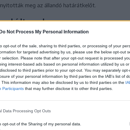
nyitották meg az állandó határátkelőt.
yar hídtervek
re került a magyarországi szakemberek által tíz
Do Not Process My Personal Information
 is. Ennek kivitelezéséhez az Orbán-kormány
to opt-out of the sale, sharing to third parties, or processing of your per
 hozzá, eddig azonban a román fél részéről nem
formation for targeted advertising by us, please use the below opt-out s
in Nica, Temes megyei tanácselnök is elismerte. A
r selection. Please note that after your opt-out request is processed y
eing interest-based ads based on personal information utilized by us or
erint
disclosed to third parties prior to your opt-out. You may separately opt-
losure of your personal information by third parties on the IAB’s list of
. This information may also be disclosed by us to third parties on the
IA
lkozón megegyezés született
Participants
that may further disclose it to other third parties.
n-magyar szakértői
trehozásáról, amely
l Data Processing Opt Outs
beruházást.
o opt-out of the Sharing of my personal data.