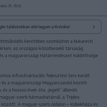
úlius 31., 15:53
ogle-találatokban elöl legyen a Krónika!
ttműködés keretében szombaton a bukaresti
ztérium, az országos közútkezelő társaság
és a magyarországi Határrendészet küldöttsége
tos infrastrukturális fejlesztési terv került
d és a magyarországi Magyarcsanád között
 és a hosszú évek óta ,,jegelt” állandó
magyar-szerb hármashatárnál, a Triplex
 között. A magyar-szerb oldalon – Kübekháza és