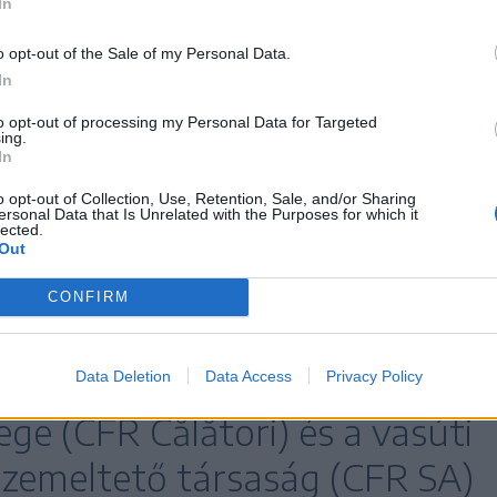
In
 Miruță ügyvivő közlekedési minisztert, hogy
o opt-out of the Sale of my Personal Data.
asúti infrastruktúra finanszírozására és az
In
to opt-out of processing my Personal Data for Targeted
ing.
In
e
o opt-out of Collection, Use, Retention, Sale, and/or Sharing
ersonal Data that Is Unrelated with the Purposes for which it
lected.
ivő közlekedési miniszter
Out
tív bevételekre és a tervezett
CONFIRM
ekedésére hivatkozva
omán Vasúttársaság
Data Deletion
Data Access
Privacy Policy
lege (CFR Călători) és a vasúti
üzemeltető társaság (CFR SA)