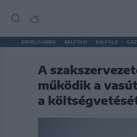
•
•
•
ERDÉLYI HÍREK
BELFÖLD
KÜLFÖLD
GAZ
A szakszervezet
működik a vasút,
a költségvetésé