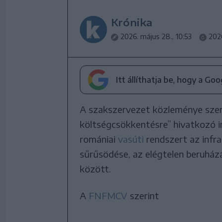
Krónika
2026. május 28., 10:53
2026
Itt állíthatja be, hogy a Go
A szakszervezet közleménye szer
költségcsökkentésre” hivatkozó i
romániai
vasúti
rendszert az infr
sűrűsödése, az elégtelen beruház
között.
A
FNFMCV
szerint