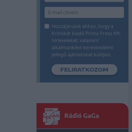
Hozzájárulok ahhoz, hogy a
Krónikát kiadó Príma Press Kft.
hírleveleket, valamint
alkalmanként kereskedelmi
jellegű ajánlatokat küldjön.
Rádió GaGa