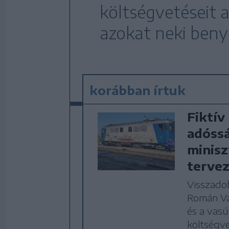
költségvetéseit
azokat neki beny
korábban írtuk
Fiktív
adóssá
minisz
tervez
Visszadob
Román Vas
és a vasú
költségve