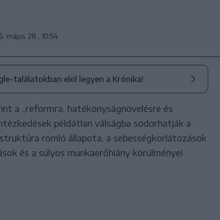
. május 28., 10:54
ogle-találatokban elöl legyen a Krónika!
int a „reformra, hatékonyságnövelésre és
ntézkedések példátlan válságba sodorhatják a
astruktúra romló állapota, a sebességkorlátozások
ások és a súlyos munkaerőhiány körülményei