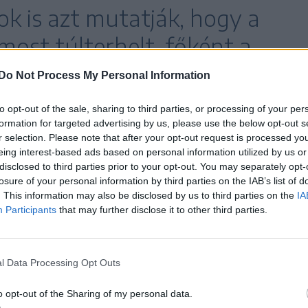
ok is azt mutatják, hogy a
ost túlterhelt, főként a
sággal és az infrastruktúra
Do Not Process My Personal Information
 közvetlenül összefüggő
to opt-out of the sale, sharing to third parties, or processing of your per
formation for targeted advertising by us, please use the below opt-out s
r selection. Please note that after your opt-out request is processed y
eing interest-based ads based on personal information utilized by us or
disclosed to third parties prior to your opt-out. You may separately opt-
losure of your personal information by third parties on the IAB’s list of
moly kockázatot jelentene a
. This information may also be disclosed by us to third parties on the
IA
Participants
that may further disclose it to other third parties.
a figyelmet, hogy a CFR Rt. költségvetés-
l Data Processing Opt Outs
rezteti hatását: működési zavarokat, bizonyos
rtási programok ellehetetlenülését okozza.
o opt-out of the Sharing of my personal data.