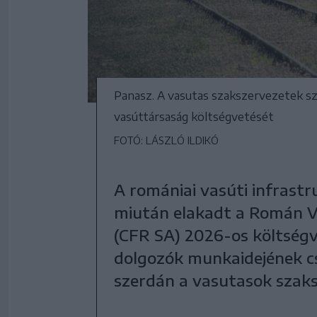
Panasz. A vasutas szakszervezetek sze
vasúttársaság költségvetését
FOTÓ: LÁSZLÓ ILDIKÓ
A romániai vasúti infrastr
miután elakadt a Román Va
(CFR SA) 2026-os költségv
dolgozók munkaidejének cs
szerdán a vasutasok szak