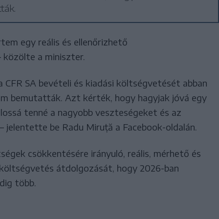
ták.
tem egy reális és ellenőrizhető
 közölte a miniszter.
a CFR SA bevételi és kiadási költségvetését abban
m bemutatták. Azt kérték, hogy hagyjak jóvá egy
alossá tenné a nagyobb veszteségeket és az
– jelentette be Radu Miruță a Facebook-oldalán.
tségek csökkentésére irányuló, reális, mérhető és
 a költségvetés átdolgozását, hogy 2026-ban
dig több.