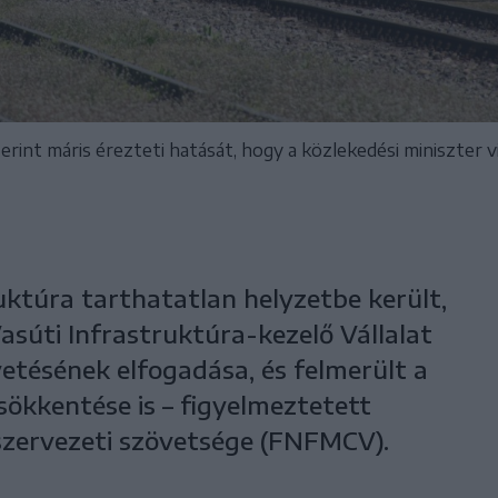
rint máris érezteti hatását, hogy a közlekedési miniszter 
uktúra tarthatatlan helyzetbe került,
súti Infrastruktúra-kezelő Vállalat
etésének elfogadása, és felmerült a
ökkentése is – figyelmeztetett
szervezeti szövetsége (FNFMCV).