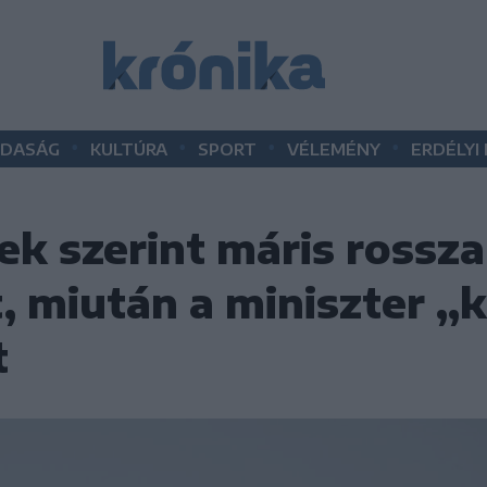
•
•
•
•
DASÁG
KULTÚRA
SPORT
VÉLEMÉNY
ERDÉLYI
ek szerint máris rossz
 miután a miniszter „k
t