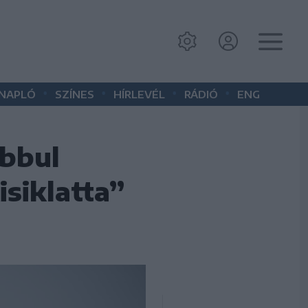
•
•
•
•
 NAPLÓ
SZÍNES
HÍRLEVÉL
RÁDIÓ
ENG
abbul
isiklatta”