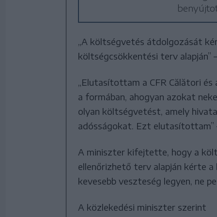
benyújtot
„A költségvetés átdolgozását kér
költségcsökkentési terv alapján” –
„Elutasítottam a CFR Călători és 
a formában, ahogyan azokat neke
olyan költségvetést, amely hivat
adósságokat. Ezt elutasítottam” 
A miniszter kifejtette, hogy a köl
ellenőrizhető terv alapján kérte
kevesebb veszteség legyen, ne pe
A közlekedési miniszter szerint