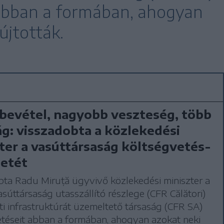
 abban a formában, ahogyan
újtották.
 bevétel, nagyobb veszteség, több
g: visszadobta a közlekedési
ter a vasúttársaság költségvetés-
etét
ta Radu Miruță ügyvivő közlekedési miniszter a
úttársaság utasszállító részlege (CFR Călători)
ti infrastruktúrát üzemeltető társaság (CFR SA)
téseit abban a formában, ahogyan azokat neki