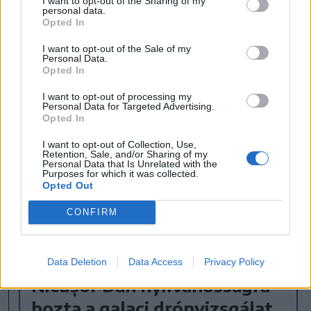
I want to opt-out of the Sharing of my
magatartását”.
personal data.
Opted In
I want to opt-out of the Sale of my
korábban írtuk
Personal Data.
Opted In
I want to opt-out of processing my
Personal Data for Targeted Advertising.
Opted In
I want to opt-out of Collection, Use,
Retention, Sale, and/or Sharing of my
Personal Data that Is Unrelated with the
Purposes for which it was collected.
Opted Out
CONFIRM
Data Deletion
Data Access
Privacy Policy
Nicușor Dan nyilvánosságra
hozta a galaci drónvizsgálat