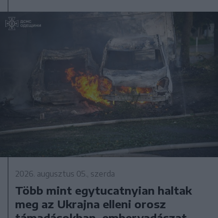
2026. augusztus 05., szerda
Több mint egytucatnyian haltak
meg az Ukrajna elleni orosz
támadásokban, embervadászat