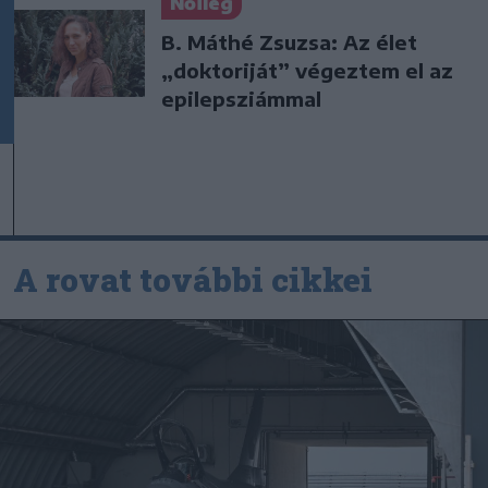
Nőileg
B. Máthé Zsuzsa: Az élet
„doktoriját” végeztem el az
epilepsziámmal
A rovat további cikkei