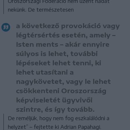
Oroszországi Föderáció nem üzent hadat
nekünk. De természetesen
a következő provokáció vagy
légtérsértés esetén, amely –
Isten ments – akár ennyire
súlyos is lehet, további
lépéseket lehet tenni, ki
lehet utasítani a
nagykövetet, vagy le lehet
csökkenteni Oroszország
képviseletét ügyvivői
szintre, és így tovább.
De reméljük, hogy nem fog eszkalálódni a
helyzet” – fejtette ki Adrian Papahagi.