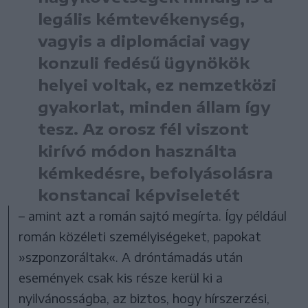
legális kémtevékenység,
vagyis a diplomáciai vagy
konzuli fedésű ügynökök
helyei voltak, ez nemzetközi
gyakorlat, minden állam így
tesz. Az orosz fél viszont
kirívó módon használta
kémkedésre, befolyásolásra
konstancai képviseletét
– amint azt a román sajtó megírta. Így például
román közéleti személyiségeket, papokat
»szponzoráltak«. A dróntámadás után
események csak kis része kerül ki a
nyilvánosságba, az biztos, hogy hírszerzési,