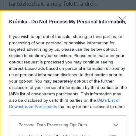
tartózkodtak, amely fölött a drón
becsapódott.
Krónika -
Do Not Process My Personal Information
Az incidensre adott válaszként a Legfelsőbb
If you wish to opt-out of the sale, sharing to third parties, or
Védelmi Tanács (CSAT) a konstancai orosz
processing of your personal or sensitive information for
konzulátus bezárásáról és a konzul
targeted advertising by us, please use the below opt-out
kiutasításáról döntött. Az Oroszország által
section to confirm your selection. Please note that after your
opt-out request is processed you may continue seeing
elkövetett román légtérsértés ügyében
interest-based ads based on personal information utilized by
Románia kezdeményezésére az ENSZ
us or personal information disclosed to third parties prior to
your opt-out. You may separately opt-out of the further
Biztonsági Tanácsa hétfőn este rendkívüli
disclosure of your personal information by third parties on the
ülést tartott. A New Yorkban rendezett
IAB’s list of downstream participants. This information may
also be disclosed by us to third parties on the
IAB’s List of
tanácskozáson elfogadott nyilatkozatban 56
Downstream Participants
that may further disclose it to other
ország – többségében az Európai Unió és a
third parties.
NATO tagállamai – elítélték Oroszországnak
Personal Data Processing Opt Outs
az ügy kapcsán tanúsított „elfogadhatatlan