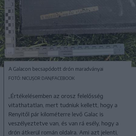
A Galacon becsapódott drón maradványai
FOTÓ: NICUȘOR DAN/FACEBOOK
„Értékelésemben az orosz felelősség
vitathatatlan, mert tudniuk kellett, hogy a
Renyitől pár kilométerre levő Galac is
veszélyeztetve van, és van rá esély, hogy a
drón átkerül román oldalra. Ami azt jelenti,