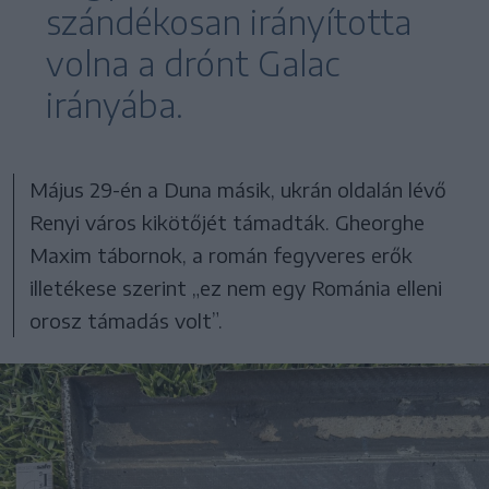
szándékosan irányította
volna a drónt Galac
irányába.
Május 29-én a Duna másik, ukrán oldalán lévő
Renyi város kikötőjét támadták. Gheorghe
Maxim tábornok, a román fegyveres erők
illetékese szerint „ez nem egy Románia elleni
orosz támadás volt”.