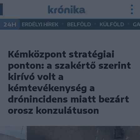
•
•
•
24H
ERDÉLYI HÍREK
BELFÖLD
KÜLFÖLD
G
Kémközpont stratégiai
ponton: a szakértő szerint
kirívó volt a
kémtevékenység a
drónincidens miatt bezárt
orosz konzulátuson