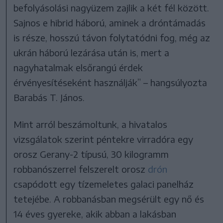
befolyásolási nagyüzem zajlik a két fél között.
Sajnos e hibrid háború, aminek a dróntámadás
is része, hosszú távon folytatódni fog, még az
ukrán háború lezárása után is, mert a
nagyhatalmak elsőrangú érdek
érvényesítéseként használják” – hangsúlyozta
Barabás T. János.
Mint arról beszámoltunk, a hivatalos
vizsgálatok szerint péntekre virradóra egy
orosz Gerany-2 típusú, 30 kilogramm
robbanószerrel felszerelt orosz
drón
csapódott egy tízemeletes galaci panelház
tetejébe. A robbanásban megsérült egy nő és
14 éves gyereke, akik abban a lakásban