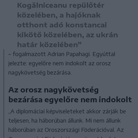
Kogălniceanu repülőtér
közelében, a hajóknak
otthont adó konstancai
kikötő közelében, az ukrán
határ közelében”
– fogalmazott Adrian Papahagi. Egyúttal
jelezte: egyelőre nem indokolt az orosz
nagykövetség bezárása.
Az orosz nagykövetség
bezárása egyelőre nem indokolt
„A diplomáciai képviseleteket akkor zárják be
teljesen, ha háborúban állunk. Mi nem állunk
háborúban az Oroszországi Föderációval. Az