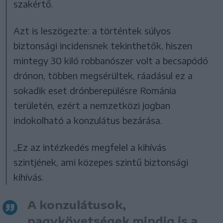
szakértő.
Azt is leszögezte: a történtek súlyos
biztonsági incidensnek tekinthetők, hiszen
mintegy 30 kiló robbanószer volt a becsapódó
drónon, többen megsérültek, ráadásul ez a
sokadik eset drónberepülésre Románia
területén, ezért a nemzetközi jogban
indokolható a konzulátus bezárása.
„Ez az intézkedés megfelel a kihívás
szintjének, ami közepes szintű biztonsági
kihívás.
A konzulátusok,
nagykövetségek mindig is a