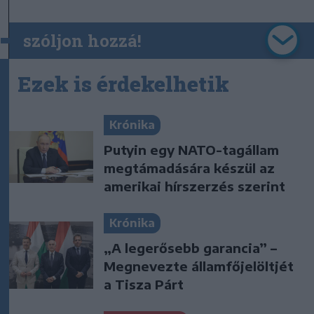
szóljon hozzá!
Ezek is érdekelhetik
Krónika
Putyin egy NATO-tagállam
megtámadására készül az
amerikai hírszerzés szerint
Krónika
„A legerősebb garancia” –
Megnevezte államfőjelöltjét
a Tisza Párt