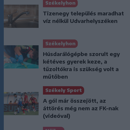
Székelyhon
Tizenegy település maradhat
víz nélkül Udvarhelyszéken
Székelyhon
Húsdarálógépbe szorult egy
kétéves gyerek keze, a
tűzoltókra is szükség volt a
műtőben
Székely Sport
A gól már összejött, az
áttörés még nem az FK-nak
(videóval)