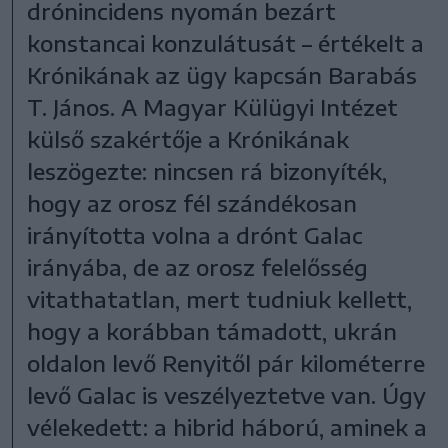
drónincidens nyomán bezárt
konstancai konzulátusát – értékelt a
Krónikának az ügy kapcsán Barabás
T. János. A Magyar Külügyi Intézet
külső szakértője a Krónikának
leszögezte: nincsen rá bizonyíték,
hogy az orosz fél szándékosan
irányította volna a drónt Galac
irányába, de az orosz felelősség
vitathatatlan, mert tudniuk kellett,
hogy a korábban támadott, ukrán
oldalon levő Renyitől pár kilométerre
levő Galac is veszélyeztetve van. Úgy
vélekedett: a hibrid háború, aminek a