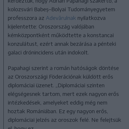
kérdeztük, hogy Adrian Papahagi szakértő, a
kolozsvári Babeș–Bolyai Tudományegyetem
professzora az
Adevărulnak
nyilatkozva
kijelentette: Oroszország valójában
kémközpontként működtette a konstancai
konzulátust, ezért annak bezárása a pénteki
galaci drónincidens után indokolt.
Papahagi szerint a román hatóságok döntése
az Oroszországi Föderációnak küldött erős
diplomáciai üzenet. „Diplomáciai szinten
elégségesnek tartom, mert ezek nagyon erős
intézkedések, amelyeket eddig még nem
hoztak Romániában. Ez egy nagyon erős,
diplomáciai jelzés az oroszok felé. Ne felejtsük
el, hogy ez