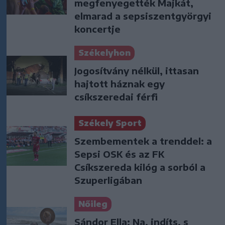
megfenyegették Majkát,
elmarad a sepsiszentgyörgyi
koncertje
Székelyhon
Jogosítvány nélkül, ittasan
hajtott háznak egy
csíkszeredai férfi
Székely Sport
Szembementek a trenddel: a
Sepsi OSK és az FK
Csíkszereda kilóg a sorból a
Szuperligában
Nőileg
Sándor Ella: Na, indíts, s