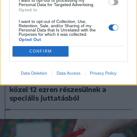
I want to opt-out of processing my
Personal Data for Targeted Advertising.
Opted In
I want to opt-out of Collection, Use,
Retention, Sale, and/or Sharing of my
Personal Data that Is Unrelated with the
Purposes for which it was collected.
Opted Out
CONFIRM
2026. augusztus 05., szerda
Data Deletion
Data Access
Privacy Policy
Különleges nyugdíj: továbbra is
közel 12 ezren részesülnek a
speciális juttatásból