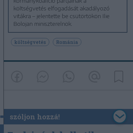
kormánykoalíció pártjainak a
költségvetés elfogadását akadályozó
vitákra – jelentette be csütörtökön Ilie
Bolojan miniszterelnök.
költségvetés
Románia
szóljon hozzá!