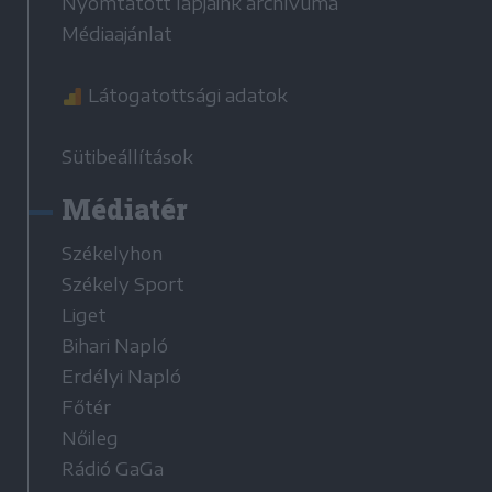
Nyomtatott lapjaink archívuma
Médiaajánlat
Látogatottsági adatok
Sütibeállítások
Médiatér
Székelyhon
Székely Sport
Liget
Bihari Napló
Erdélyi Napló
Főtér
Nőileg
Rádió GaGa