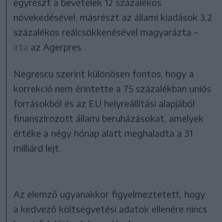
egyrészt a bevételek 12 százalékos
növekedésével, másrészt az állami kiadások 3,2
százalékos reálcsökkenésével magyarázta –
írta
az Agerpres.
Negrescu szerint különösen fontos, hogy a
korrekció nem érintette a 75 százalékban uniós
forrásokból és az EU helyreállítási alapjából
finanszírozott állami beruházásokat, amelyek
értéke a négy hónap alatt meghaladta a 31
milliárd lejt.
Az elemző ugyanakkor figyelmeztetett, hogy
a kedvező költségvetési adatok ellenére nincs