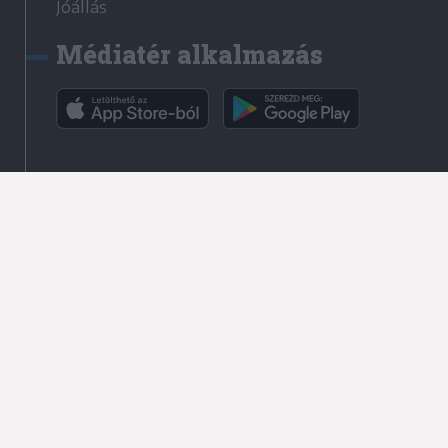
Jóállás
Médiatér alkalmazás
Rádió GaGa alkalmazás
Kapcsolat
Írjon nekünk