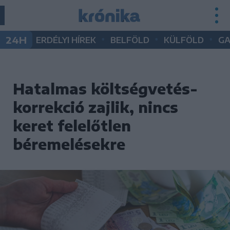
•
•
•
24H
ERDÉLYI HÍREK
BELFÖLD
KÜLFÖLD
G
Hatalmas költségvetés-
korrekció zajlik, nincs
keret felelőtlen
béremelésekre