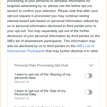
processing of your personal or sensitive information for
targeted advertising by us, please use the below opt-out
section to confirm your selection. Please note that after your
opt-out request is processed you may continue seeing
interest-based ads based on personal information utilized by
us or personal information disclosed to third parties prior to
your opt-out. You may separately opt-out of the further
2026. augusztus 05., szerda
disclosure of your personal information by third parties on the
A gázolajárak fekete pénteke? –
IAB’s list of downstream participants. This information may
Durván beszólt a drágítások miatt
also be disclosed by us to third parties on the
IAB’s List of
Downstream Participants
that may further disclose it to other
az energiaügyi szakértő
third parties.
Personal Data Processing Opt Outs
I want to opt-out of the Sharing of my
personal data.
Opted In
I want to opt-out of the Sale of my
Personal Data.
Opted In