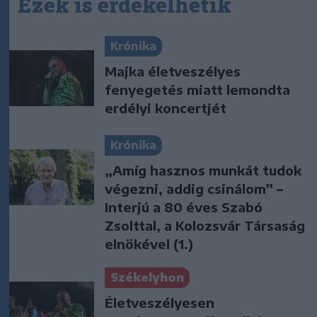
Ezek is érdekelhetik
Krónika
Majka életveszélyes
fenyegetés miatt lemondta
erdélyi koncertjét
Krónika
„Amíg hasznos munkát tudok
végezni, addig csinálom” –
Interjú a 80 éves Szabó
Zsolttal, a Kolozsvár Társaság
elnökével (1.)
Székelyhon
Életveszélyesen