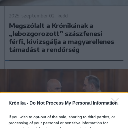
2025. szeptember 02., kedd
Megszólalt a Krónikának a
„lebozgorozott” szászfenesi
férfi, kivizsgálja a magyarellenes
támadást a rendőrség
Krónika -
Do Not Process My Personal Information
If you wish to opt-out of the sale, sharing to third parties, or
processing of your personal or sensitive information for