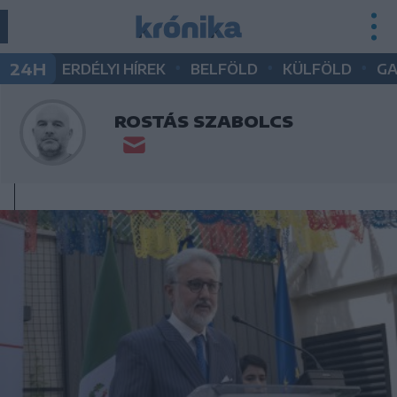
•
•
•
24H
ERDÉLYI HÍREK
BELFÖLD
KÜLFÖLD
G
ROSTÁS SZABOLCS