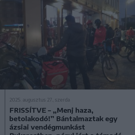
2025. augusztus 27., szerda
FRISSÍTVE – „Menj haza,
betolakodó!” Bántalmaztak egy
ázsiai vendégmunkást