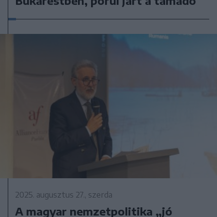
Bukarestben, pórul járt a támadó
2025. augusztus 27., szerda
A magyar nemzetpolitika „jó