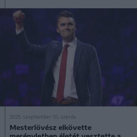
2025. szeptember 10., szerda
Mesterlövész elkövette
merényletben életét vesztette a