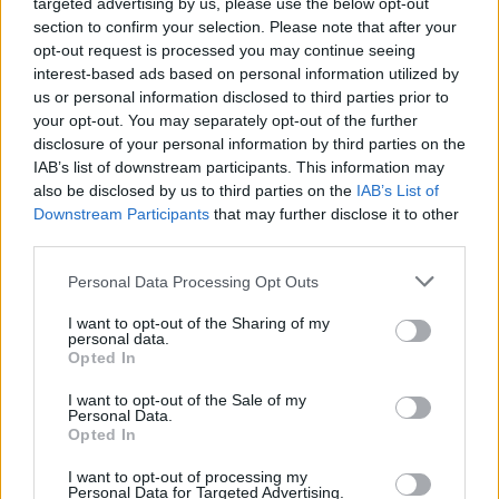
targeted advertising by us, please use the below opt-out
section to confirm your selection. Please note that after your
opt-out request is processed you may continue seeing
interest-based ads based on personal information utilized by
us or personal information disclosed to third parties prior to
your opt-out. You may separately opt-out of the further
2025. augusztus 31., vasárnap
disclosure of your personal information by third parties on the
IAB’s list of downstream participants. This information may
Nézeteltérés a koalícióban a
also be disclosed by us to third parties on the
IAB’s List of
masszív elbocsátások kapcsán,
Downstream Participants
that may further disclose it to other
függőben a közigazgatási
third parties.
átszervezés
Personal Data Processing Opt Outs
I want to opt-out of the Sharing of my
personal data.
Opted In
I want to opt-out of the Sale of my
Personal Data.
Opted In
I want to opt-out of processing my
Personal Data for Targeted Advertising.