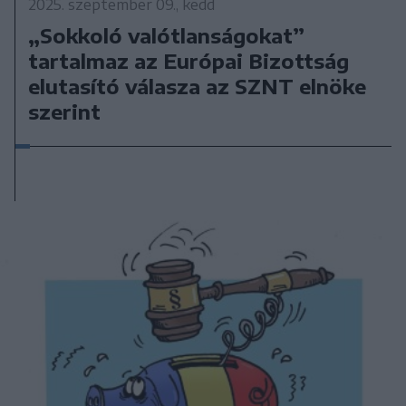
2025. szeptember 09., kedd
„Sokkoló valótlanságokat”
tartalmaz az Európai Bizottság
elutasító válasza az SZNT elnöke
szerint