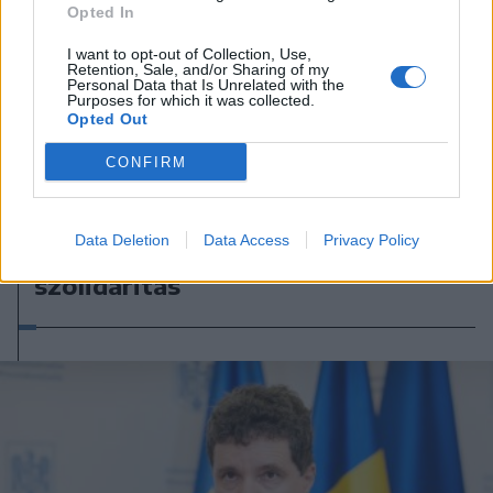
Opted In
I want to opt-out of Collection, Use,
Retention, Sale, and/or Sharing of my
Personal Data that Is Unrelated with the
Purposes for which it was collected.
Opted Out
CONFIRM
2025. augusztus 29., péntek
Data Deletion
Data Access
Privacy Policy
Bangladesiek, magyarok és a
szolidaritás