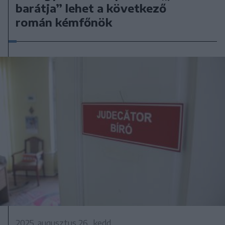
barátja” lehet a következő
román kémfőnök
2025. augusztus 26., kedd