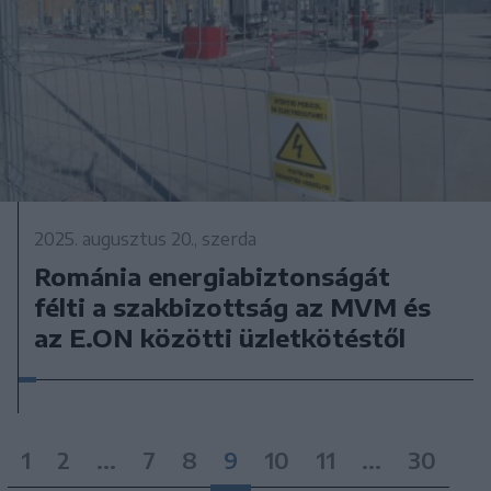
2025. augusztus 20., szerda
Románia energiabiztonságát
félti a szakbizottság az MVM és
az E.ON közötti üzletkötéstől
1
2
...
7
8
9
10
11
...
30