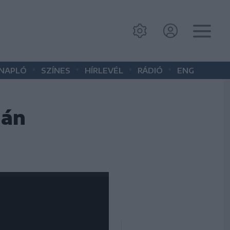
•
•
•
•
 NAPLÓ
SZÍNES
HÍRLEVÉL
RÁDIÓ
ENG
mán