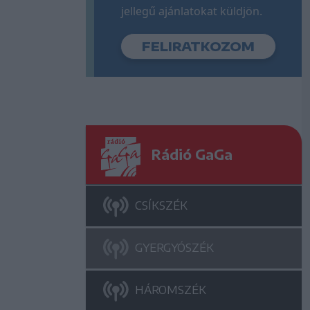
jellegű ajánlatokat küldjön.
Rádió GaGa
CSÍKSZÉK
GYERGYÓSZÉK
HÁROMSZÉK