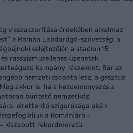
ég visszaszorítása érdekében alkalmaz
ést” a Román Labdarúgó-szövetség: a
ágbajnoki selejtezőjén a stadion 15
- és rasszizmusellenes üzenetek
szerteágazó kampány részeként. Bár az
gyengébb nemzeti csapata lesz, a gesztus
. Még akkor is, ha a kezdeményezés a
matosan büntető nemzetközi
ára, elrettentő szigorúsága okán
összefoglaljuk a Romániára –
 – kiszabott rekordméretű