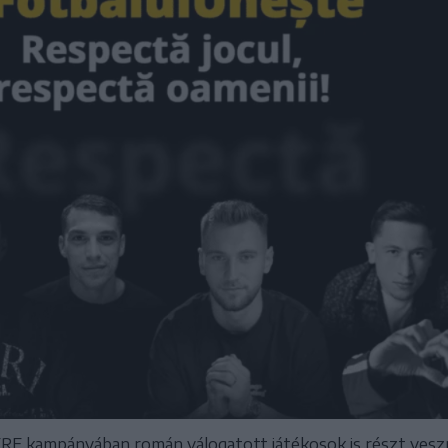
RF kampányában román válogatott játékosok is részt ves