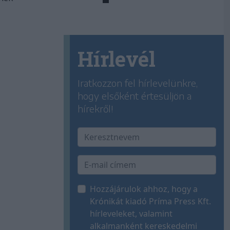
Hírlevél
Iratkozzon fel hírlevelünkre,
hogy elsőként értesüljön a
hírekről!
Hozzájárulok ahhoz, hogy a
Krónikát kiadó Príma Press Kft.
hírleveleket, valamint
alkalmanként kereskedelmi