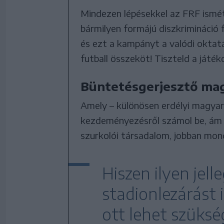
Mindezen lépésekkel az FRF ismét
bármilyen formájú diszkrimináció 
és ezt a kampányt a valódi oktatá
futball összeköt! Tiszteld a játék
Büntetésgerjesztő ma
Amely – különösen erdélyi magyar
kezdeményezésről számol be, ám eg
szurkolói társadalom, jobban mond
Hiszen ilyen jel
stadionlezárást 
ott lehet szüksé