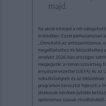
majd.
Az akció kiterjed a női válogatott
érdekében. Ezzel párhuzamosan 
„Útmutató az antiszemitizmus, a x
megelőzéséhez és leküzdéséhez a
amelyet 2026-ban országos szint
megjegyzik: a román szövetség fo
ernyőszervezettel (UEFA) és az U
sokszínűségnek és az inklúziónak 
programon keresztül fejleszti a tis
játékosok körében (utóbbi betűszó
optimizmus szavak rövidítéséből á