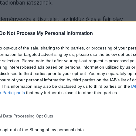
Stadionban játszanak.
ményezés a tisztelet, az inklúzió és a fair play
dionban, mind az online térben. A kampány
Do Not Process My Personal Information
esetleg megrendezendő hazai mérkőzéseken is,
szhat a világbajnoki pótselejtezőkben.
to opt-out of the sale, sharing to third parties, or processing of your per
formation for targeted advertising by us, please use the below opt-out s
r selection. Please note that after your opt-out request is processed y
l az FRF célja mindenfajta
eing interest-based ads based on personal information utilized by us or
disclosed to third parties prior to your opt-out. You may separately opt-
ikai, faji, vallási, politikai,
losure of your personal information by third parties on the IAB’s list of
. This information may also be disclosed by us to third parties on the
IA
lis orientáción alapuló
Participants
that may further disclose it to other third parties.
ülönböztetés) megelőzése,
l Data Processing Opt Outs
o opt-out of the Sharing of my personal data.