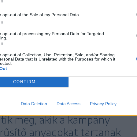
özvetítése: „a futballnak az egység és a
In
l maradnia”. A kampány az FRF digitális csatornáin
o opt-out of the Sale of my Personal Data.
llisták üzenetein és a szurkolói magatartási
In
 A San Marino elleni mérkőzésen a stadionban a
to opt-out of processing my Personal Data for Targeted
n és az eredményjelző táblán jelennek meg, a
ing.
In
tt tájékoztató anyagokat kapnak.
o opt-out of Collection, Use, Retention, Sale, and/or Sharing
ersonal Data that Is Unrelated with the Purposes for which it
lected.
er férőhelyes stadion
Out
%-át lezárják, és
CONFIRM
iós üzenetekkel borítják be,
itás 5%-át futballakadémiák
Data Deletion
Data Access
Privacy Policy
ltik meg, akik a kampány
rűsítő anyagokat tartanak