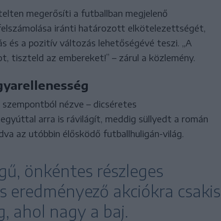
elten megerősíti a futballban megjelenő
felszámolása iránti határozott elkötelezettségét,
s és a pozitív változás lehetőségévé teszi. „A
ot, tiszteld az embereket!” – zárul a közlemény.
gyarellenesség
 szempontból nézve – dicséretes
yúttal arra is rávilágít, meddig süllyedt a román
va az utóbbin élősködő futballhuligán-világ.
legű, önkéntes részleges
is eredményező akciókra csakis
g, ahol nagy a baj.