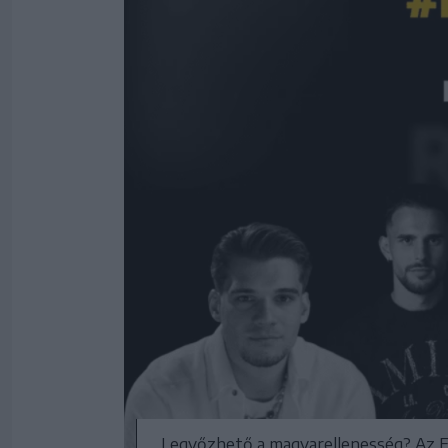
Legyőzhető a magyarellenesség? Az F