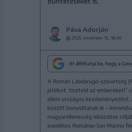
büntetéseket is.
Páva Adorján
2025. november 13., 18:40
Itt állíthatja be, hogy a Go
A Román Labdarúgó-szövetség (FRF
játékot, tiszteld az embereket!” 
elleni országos kezdeményezést,
között bonyolítanak le – kimondva
magyarellenesség leküzdése céljá
esedékes Románia–San Marino férf