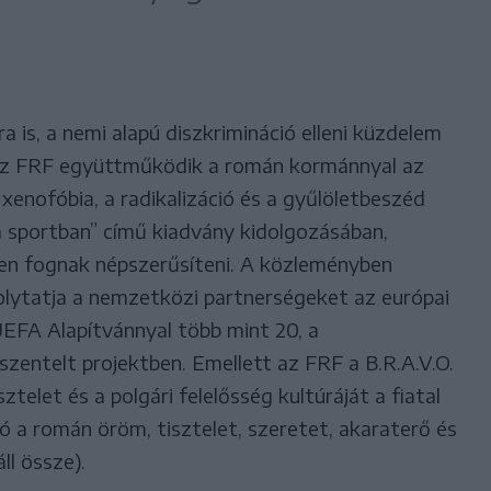
ra is, a nemi alapú diszkrimináció elleni küzdelem
az FRF együttműködik a román kormánnyal az
enofóbia, a radikalizáció és a gyűlöletbeszéd
 sportban” című kiadvány kidolgozásában,
en fognak népszerűsíteni. A közleményben
lytatja a nemzetközi partnerségeket az európai
EFA Alapítvánnyal több mint 20, a
szentelt projektben. Emellett az FRF a B.R.A.V.O.
ztelet és a polgári felelősség kultúráját a fiatal
 a román öröm, tisztelet, szeretet, akaraterő és
ll össze).