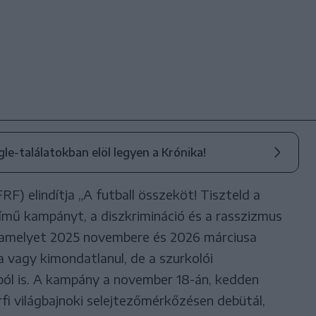
ogle-találatokban elöl legyen a Krónika!
) elindítja „A futball összeköt! Tiszteld a
című kampányt, a diszkrimináció és a rasszizmus
 amelyet 2025 novembere és 2026 márciusa
 vagy kimondatlanul, de a szurkolói
ból is. A kampány a november 18-án, kedden
i világbajnoki selejtezőmérkőzésen debütál,