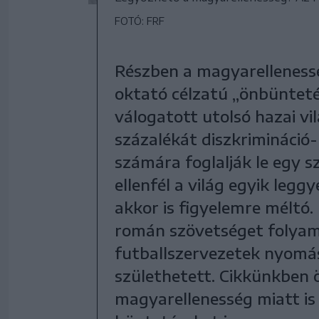
FOTÓ: FRF
Részben a magyarelleness
oktató célzatú „önbüntet
válogatott utolsó hazai vil
százalékát diszkrimináció
számára foglalják le egy 
ellenfél a világ egyik leg
akkor is figyelemre méltó
román szövetséget folya
futballszervezetek nyomás
születhetett. Cikkünkben 
magyarellenesség miatt is