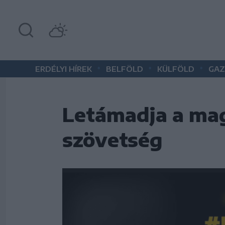
•
•
•
ERDÉLYI HÍREK
BELFÖLD
KÜLFÖLD
GAZ
Letámadja a ma
szövetség