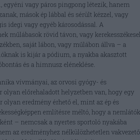
i, egyéni vagy páros pingpong létezik, hanem
zanak, mások ép lábbal és sérült kézzel, vagy
is idegi vagy egyéb károsodással. A
tnek műlábasok rövid távon, vagy kerekesszékese
zékben, saját lábon, vagy műlábon állva – a
lóknak is kijár a pódium, a nyakba akasztott
lóbontás és a himnusz eléneklése.
nika vívmányai, az orvosi gyógy- és
 olyan előrehaladott helyzetben van, hogy egy
 olyan eredmény érhető el, mint az ép és
dekességképpen említésre méltó, hogy a nemlátó
elként – nemcsak a nyertes sportoló nyakába
nem az eredményhez nélkülözhetetlen vakvezető