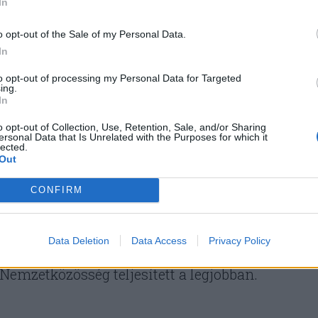
In
 kerülnek sorra. A nyári játékok mellett 1976-tó
 téli paralimpiai játékokat is, helyszínük 1992-
o opt-out of the Sale of my Personal Data.
iákéval. Külön sportesemény a siketlimpia,
In
kos sportolók számára rendezett speciális
to opt-out of processing my Personal Data for Targeted
ing.
In
o opt-out of Collection, Use, Retention, Sale, and/or Sharing
thont az olimpiának és a paralimpiai játékoknak
ersonal Data that Is Unrelated with the Purposes for which it
lected.
ossággal élő sportolók számára rendezett
Out
eménynek. Néhány héttel ezelőtt a párizsi
CONFIRM
ztem, most a frissen befejeződött paralimpia
övetkeztetést. Az olimpiát az Amerikai Egyesül
Data Deletion
Data Access
Privacy Policy
ína következett, bár összességében a közös
 Nemzetközösség teljesített a legjobban.