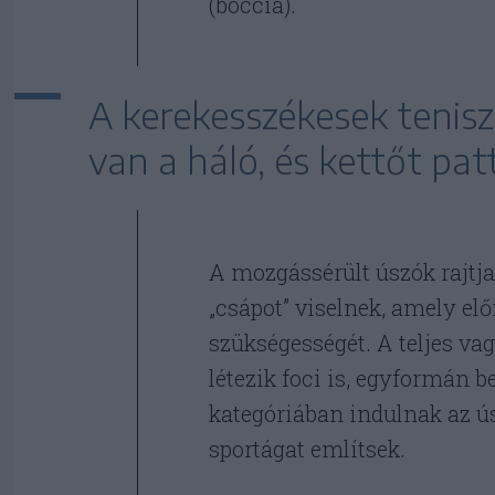
(boccia).
A kerekesszékesek teni
van a háló, és kettőt pat
A mozgássérült úszók rajtja 
„csápot” viselnek, amely el
szükségességét. A teljes va
létezik foci is, egyformán 
kategóriában indulnak az ú
sportágat említsek.