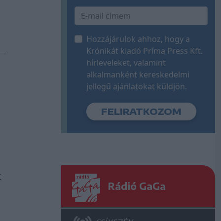
Hozzájárulok ahhoz, hogy a
Krónikát kiadó Príma Press Kft.
hírleveleket, valamint
alkalmanként kereskedelmi
jellegű ajánlatokat küldjön.
k
Rádió GaGa