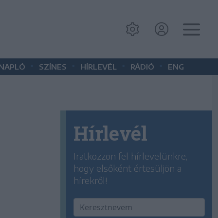
•
•
•
•
 NAPLÓ
SZÍNES
HÍRLEVÉL
RÁDIÓ
ENG
Hírlevél
Iratkozzon fel hírlevelünkre,
hogy elsőként értesüljön a
hírekről!