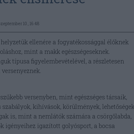
szeptember 10., 16:48
 helyzetük ellenére a fogyatékossággal élőknek
toláshoz, mint a makk egészségeseknek.
uk típusa figyelembevételével, a részletesen
n versenyeznek.
 szűkebb versenyben, mint egészséges társaik,
szabályok, kihívások, körülmények, lehetősége
tágak is, mint a nemlátók számára a csörgőlabda,
k igényeihez igazított golyósport, a bocsa