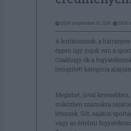
2024. szeptember 10., 11:30
2024. 
A korlátozások, a hátrányos
éppen úgy joguk van a spor
Csakhogy ők a fogyatékosság
lerögzített kategória alapjá
Meglehet, jóval kevesebben,
miközben számukra sajátos 
léteznek. Sőt, sajátos spor
vagy az értelmi fogyatékoso