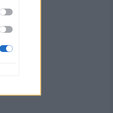
l
,
t