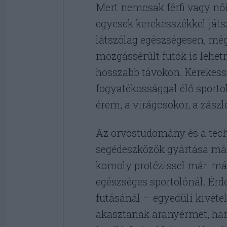
Mert nemcsak férfi vagy nő
egyesek kerekesszékkel játs
látszólag egészségesen, még
mozgássérült futók is lehe
hosszabb távokon. Kerekess
fogyatékossággal élő sporto
érem, a virágcsokor, a zász
Az orvostudomány és a tech
segédeszközök gyártása már
komoly protézissel már-már
egészséges sportolónál. Ér
futásánál – egyedüli kivét
akasztanak aranyérmet, ha