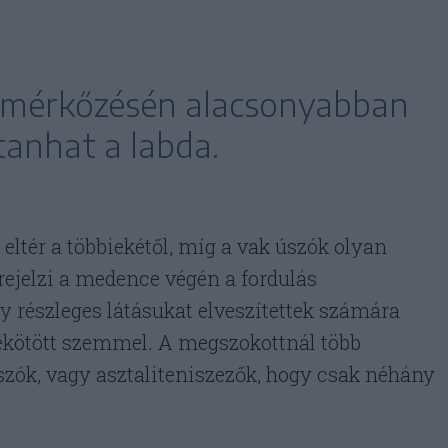
szmérkőzésén alacsonyabban
tanhat a labda.
eltér a többiekétől, míg a vak úszók olyan
őrejelzi a medence végén a fordulás
gy részleges látásukat elveszítettek számára
bekötött szemmel. A megszokottnál több
szók, vagy asztaliteniszezők, hogy csak néhány