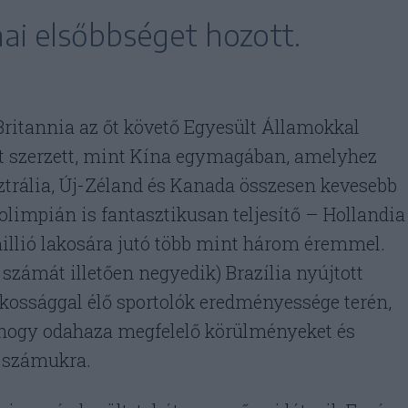
nai elsőbbséget hozott.
ritannia az őt követő Egyesült Államokkal
t szerzett, mint Kína egymagában, amelyhez
ztrália, Új-Zéland és Kanada összesen kevesebb
olimpián is fantasztikusan teljesítő – Hollandia
illió lakosára jutó több mint három éremmel.
 számát illetően negyedik) Brazília nyújtott
kossággal élő sportolók eredményessége terén,
 hogy odahaza megfelelő körülményeket és
k számukra.