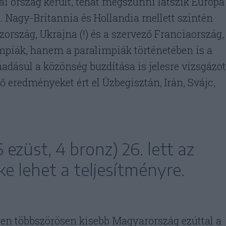
pai ország került, tehát megszűnni látszik Európa
. Nagy-Britannia és Hollandia mellett szintén
zország, Ukrajna (!) és a szervező Franciaország,
piák, hanem a paralimpiák történetében is a
ráadásul a közönség buzdítása is jelesre vizsgázot
eredményeket ért el Üzbegisztán, Irán, Svájc,
ezüst, 4 bronz) 26. lett az
e lehet a teljesítményre.
en többszörösen kisebb Magyarország ezúttal a