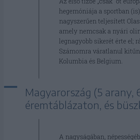
Az első tízbe „csak” öt euró
hegemóniája a sportban (is)
nagyszerűen teljesített Olas
amely nemcsak a nyári olim
legnagyobb sikerét érte el; 
Számomra váratlanul kitűnő 
Kolumbia és Belgium.
Magyarország (5 arany, 6 
éremtáblázaton, és büszk
A nagyságában, népességéb