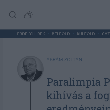
•
•
•
ERDÉLYI HÍREK
BELFÖLD
KÜLFÖLD
GAZ
ÁBRÁM ZOLTÁN
Paralimpia P
kihívás a fo
eredményein