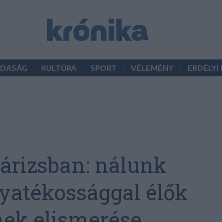
•
•
•
•
DASÁG
KULTÚRA
SPORT
VÉLEMÉNY
ERDÉLYI
árizsban: nálunk
gyatékossággal élők
ek elismerése