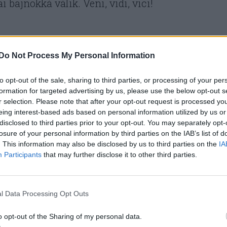
 bajnokká válik. Veni, vidi, vici!
 számára megrendezett legels
Do Not Process My Personal Information
nynek 1960-ban az első
to opt-out of the sale, sharing to third parties, or processing of your per
Rómában megrendezett
formation for targeted advertising by us, please use the below opt-out s
r selection. Please note that after your opt-out request is processed y
a” bizonyult.
eing interest-based ads based on personal information utilized by us or
disclosed to third parties prior to your opt-out. You may separately opt-
losure of your personal information by third parties on the IAB’s list of
. This information may also be disclosed by us to third parties on the
IA
Participants
that may further disclose it to other third parties.
ngol paraplegic (bénult) és az olimpia szavak
976-tól a paralimpián a paraplégiás sportolók
l Data Processing Opt Outs
ált versenyzők is részt vehettek. 1988 óta az a
alimpiai játékok az olimpia helyszínén, annak
o opt-out of the Sharing of my personal data.