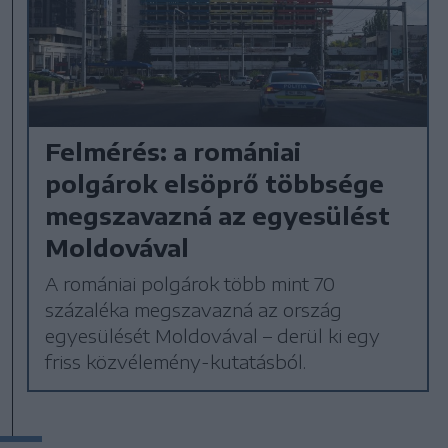
Felmérés: a romániai
polgárok elsöprő többsége
megszavazná az egyesülést
Moldovával
A romániai polgárok több mint 70
százaléka megszavazná az ország
egyesülését Moldovával – derül ki egy
friss közvélemény-kutatásból.