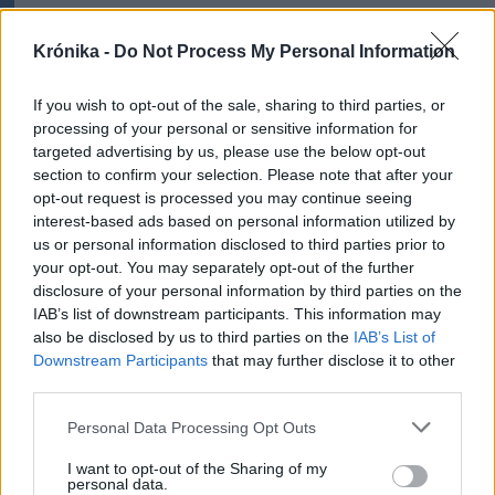
Székely Sport
Krónika -
Do Not Process My Personal Information
Nagy pofonba szaladt belé a
Kolozsvári CFR, kikapott a
If you wish to opt-out of the sale, sharing to third parties, or
Győr és a Loki is
processing of your personal or sensitive information for
targeted advertising by us, please use the below opt-out
section to confirm your selection. Please note that after your
Nőileg
opt-out request is processed you may continue seeing
interest-based ads based on personal information utilized by
Sándor Ella: Na, indíts, s
us or personal information disclosed to third parties prior to
menjünk!
your opt-out. You may separately opt-out of the further
disclosure of your personal information by third parties on the
IAB’s list of downstream participants. This information may
also be disclosed by us to third parties on the
IAB’s List of
Downstream Participants
that may further disclose it to other
third parties.
Personal Data Processing Opt Outs
A rovat további cikkei
I want to opt-out of the Sharing of my
personal data.