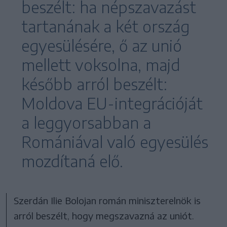
beszélt: ha népszavazást
tartanának a két ország
egyesülésére, ő az unió
mellett voksolna, majd
később arról beszélt:
Moldova EU-integrációját
a leggyorsabban a
Romániával való egyesülés
mozdítaná elő.
Szerdán Ilie Bolojan román miniszterelnök is
arról beszélt, hogy megszavazná az uniót.