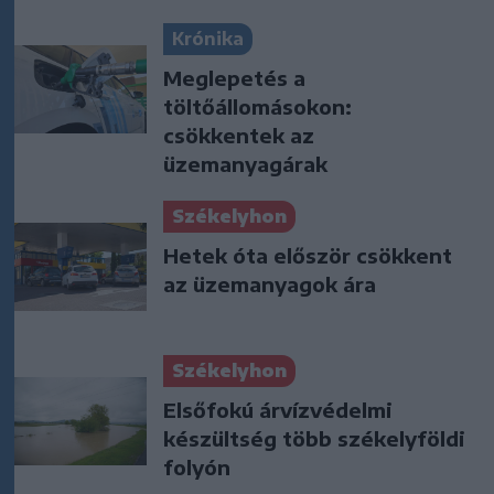
Krónika
Meglepetés a
töltőállomásokon:
csökkentek az
üzemanyagárak
Székelyhon
Hetek óta először csökkent
az üzemanyagok ára
Székelyhon
Elsőfokú árvízvédelmi
készültség több székelyföldi
folyón