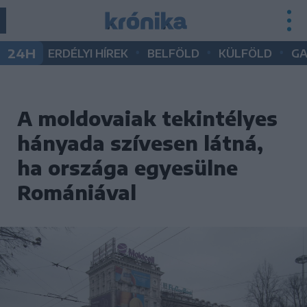
•
•
•
24H
ERDÉLYI HÍREK
BELFÖLD
KÜLFÖLD
G
A moldovaiak tekintélyes
hányada szívesen látná,
ha országa egyesülne
Romániával