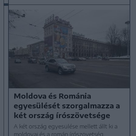
Moldova és Románia
egyesülését szorgalmazza a
két ország írószövetsége
A két ország egyesülése mellett állt ki a
moldovai és a román írószövetség.