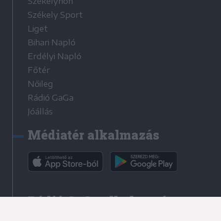
Székelyhon
Székely Sport
Liget
Bihari Napló
Erdélyi Napló
Főtér
Nőileg
Rádió GaGa
Jóállás
Médiatér alkalmazás
Rádió GaGa alkalmazás