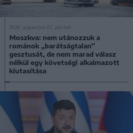
2026. augusztus 07., péntek
Moszkva: nem utánozzuk a
románok „barátságtalan”
gesztusát, de nem marad válasz
nélkül egy követségi alkalmazott
kiutasítása