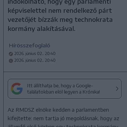
indokolható, hogy egy parlamenti
képviselettel nem rendelkező párt
vezetőjét bízzák meg technokrata
kormány alakításával.
Hírösszefoglaló
2026. június 02., 20:40
2026. június 02., 20:40
Itt állíthatja be, hogy a Google-
találatokban elöl legyen a Krónika!
Az RMDSZ elnöke kedden a parlamentben
kifejtette: nem tartja jó megoldásnak, hogy az
államfő első körben egy technokrata kormány