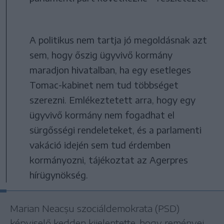
A politikus nem tartja jó megoldásnak azt
sem, hogy őszig ügyvivő kormány
maradjon hivatalban, ha egy esetleges
Tomac-kabinet nem tud többséget
szerezni. Emlékeztetett arra, hogy egy
ügyvivő kormány nem fogadhat el
sürgősségi rendeleteket, és a parlamenti
vakáció idején sem tud érdemben
kormányozni, tájékoztat az Agerpres
hírügynökség.
Marian Neacșu szociáldemokrata (PSD)
képviselő kedden kijelentette, hogy reményei