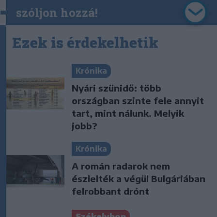
szóljon hozzá!
Ezek is érdekelhetik
Krónika
Nyári szünidő: több
országban szinte fele annyit
tart, mint nálunk. Melyik
jobb?
Krónika
A román radarok nem
észlelték a végül Bulgáriában
felrobbant drónt
Székelyhon