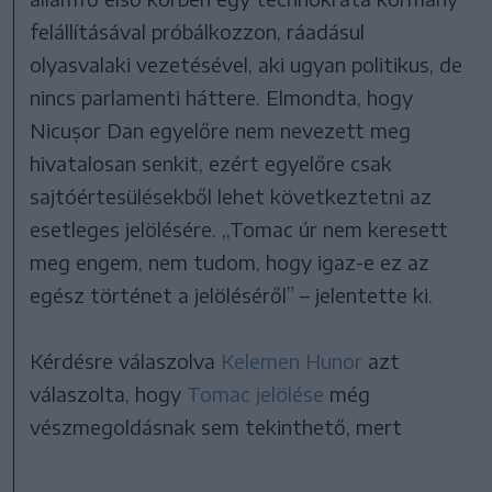
felállításával próbálkozzon, ráadásul
olyasvalaki vezetésével, aki ugyan politikus, de
nincs parlamenti háttere. Elmondta, hogy
Nicușor Dan egyelőre nem nevezett meg
hivatalosan senkit, ezért egyelőre csak
sajtóértesülésekből lehet következtetni az
esetleges jelölésére. ,,Tomac úr nem keresett
meg engem, nem tudom, hogy igaz-e ez az
egész történet a jelöléséről” – jelentette ki.
Kérdésre válaszolva
Kelemen Hunor
azt
válaszolta, hogy
Tomac jelölése
még
vészmegoldásnak sem tekinthető, mert