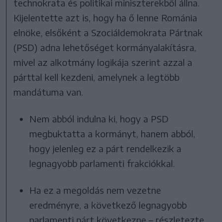
technokrata és politikai miniszterekből állna.
Kijelentette azt is, hogy ha ő lenne Románia
elnöke, elsőként a Szociáldemokrata Pártnak
(PSD) adna lehetőséget kormányalakításra,
mivel az alkotmány logikája szerint azzal a
párttal kell kezdeni, amelynek a legtöbb
mandátuma van.
Nem abból indulna ki, hogy a PSD
megbuktatta a kormányt, hanem abból,
hogy jelenleg ez a párt rendelkezik a
legnagyobb parlamenti frakciókkal.
Ha ez a megoldás nem vezetne
eredményre, a következő legnagyobb
parlamenti párt következne – részletezte.