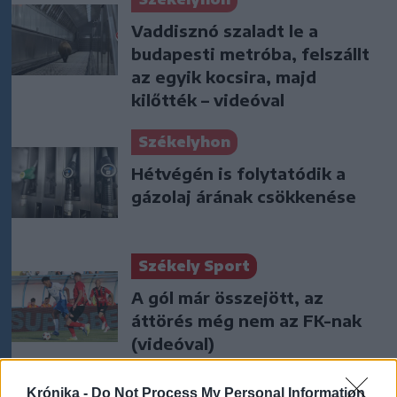
Vaddisznó szaladt le a
budapesti metróba, felszállt
az egyik kocsira, majd
kilőtték – videóval
Székelyhon
Hétvégén is folytatódik a
gázolaj árának csökkenése
Székely Sport
A gól már összejött, az
áttörés még nem az FK-nak
(videóval)
Nőileg
Krónika -
Do Not Process My Personal Information