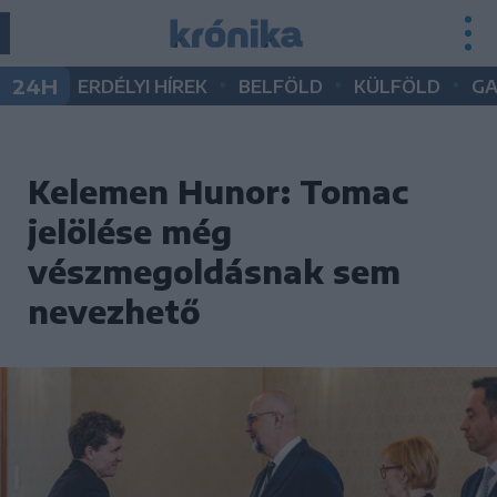
•
•
•
24H
ERDÉLYI HÍREK
BELFÖLD
KÜLFÖLD
G
Kelemen Hunor: Tomac
jelölése még
vészmegoldásnak sem
nevezhető