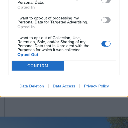
Personal Data.
Opted In
I want to opt-out of processing my
Personal Data for Targeted Advertising.
Opted In
I want to opt-out of Collection, Use,
Retention, Sale, and/or Sharing of my
Personal Data that Is Unrelated with the
2026. augusztus 09., vasárnap
Purposes for which it was collected.
Opted Out
Megakadályozták a Duna
csökkenését, legalább kilenc napig
CONFIRM
biztosított az atomerőmű
működése
Data Deletion
Data Access
Privacy Policy