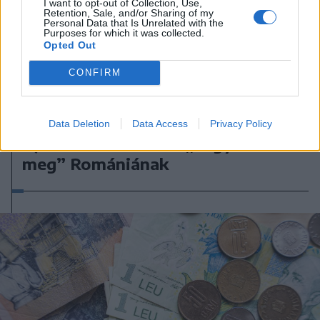
I want to opt-out of Collection, Use,
Retention, Sale, and/or Sharing of my
Personal Data that Is Unrelated with the
Purposes for which it was collected.
Opted Out
CONFIRM
2026. augusztus 08., szombat
Data Deletion
Data Access
Privacy Policy
Újabb hitelminősítő „kegyelmezett
meg” Romániának