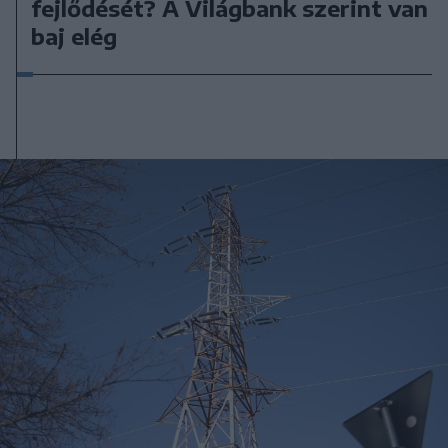
fejlődését? A Világbank szerint van
baj elég