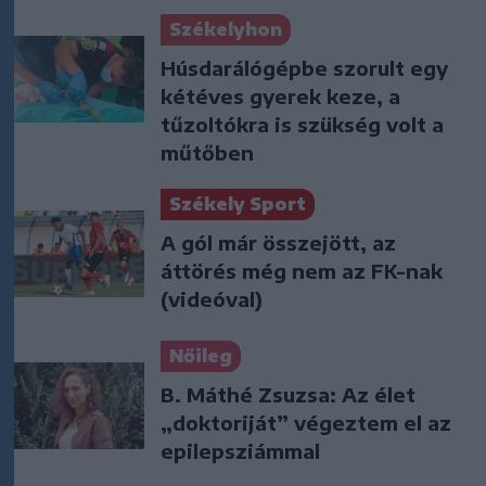
Székelyhon
Húsdarálógépbe szorult egy
kétéves gyerek keze, a
tűzoltókra is szükség volt a
műtőben
Székely Sport
A gól már összejött, az
áttörés még nem az FK-nak
(videóval)
Nőileg
B. Máthé Zsuzsa: Az élet
„doktoriját” végeztem el az
epilepsziámmal