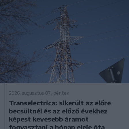
2026. augusztus 07., péntek
Transelectrica: sikerült az előre
becsültnél és az előző évekhez
képest kevesebb áramot
fogyasztani a hónap eleje óta