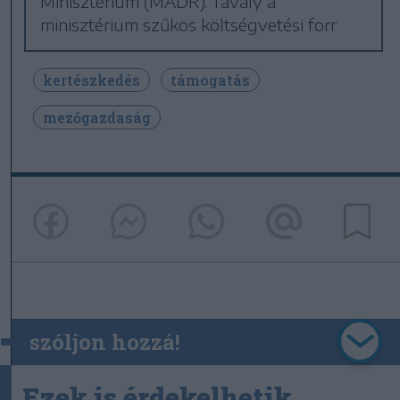
Minisztérium (MADR). Tavaly a
minisztérium szűkös költségvetési forr
kertészkedés
támogatás
mezőgazdaság
szóljon hozzá!
Ezek is érdekelhetik