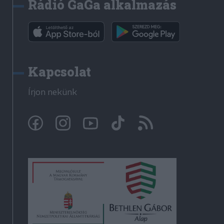
Rádió GaGa alkalmazás
Kapcsolat
Írjon nekünk