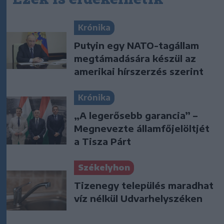
Krónika
Putyin egy NATO-tagállam
megtámadására készül az
amerikai hírszerzés szerint
Krónika
„A legerősebb garancia” –
Megnevezte államfőjelöltjét
a Tisza Párt
Székelyhon
Tizenegy település maradhat
víz nélkül Udvarhelyszéken