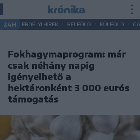
•
•
•
24H
ERDÉLYI HÍREK
BELFÖLD
KÜLFÖLD
G
Fokhagymaprogram: már
csak néhány napig
igényelhető a
hektáronként 3 000 eurós
támogatás