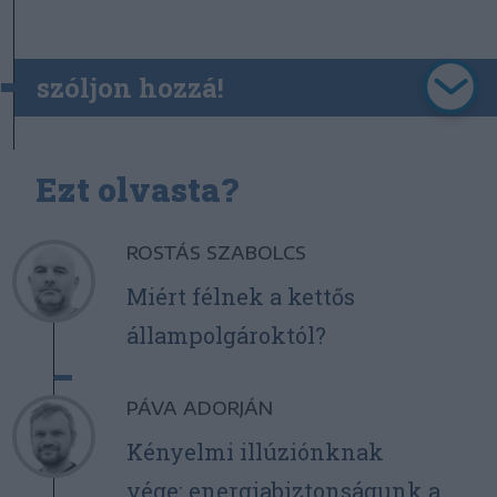
szóljon hozzá!
Ezt olvasta?
ROSTÁS SZABOLCS
Miért félnek a kettős
állampolgároktól?
PÁVA ADORJÁN
Kényelmi illúziónknak
vége: energiabiztonságunk a