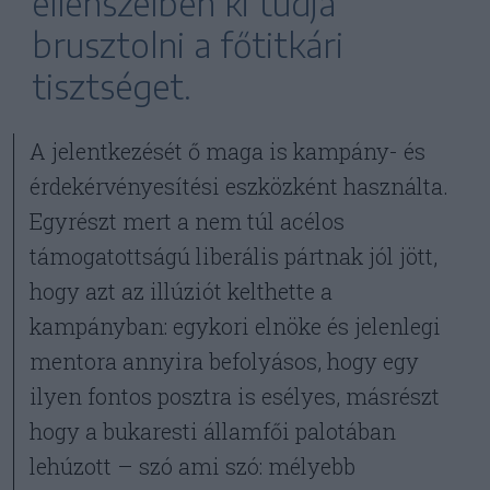
ellenszélben ki tudja
brusztolni a főtitkári
tisztséget.
A jelentkezését ő maga is kampány- és
érdekérvényesítési eszközként használta.
Egyrészt mert a nem túl acélos
támogatottságú liberális pártnak jól jött,
hogy azt az illúziót kelthette a
kampányban: egykori elnöke és jelenlegi
mentora annyira befolyásos, hogy egy
ilyen fontos posztra is esélyes, másrészt
hogy a bukaresti államfői palotában
lehúzott – szó ami szó: mélyebb