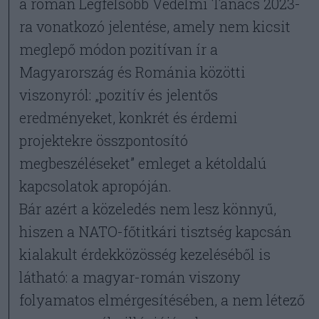
a román Legfelsőbb Védelmi Tanács 2023-
ra vonatkozó jelentése, amely nem kicsit
meglepő módon pozitívan ír a
Magyarország és Románia közötti
viszonyról: „pozitív és jelentős
eredményeket, konkrét és érdemi
projektekre összpontosító
megbeszéléseket” emleget a kétoldalú
kapcsolatok apropóján.
Bár azért a közeledés nem lesz könnyű,
hiszen a NATO-főtitkári tisztség kapcsán
kialakult érdekközösség kezeléséből is
látható: a magyar-román viszony
folyamatos elmérgesítésében, a nem létező