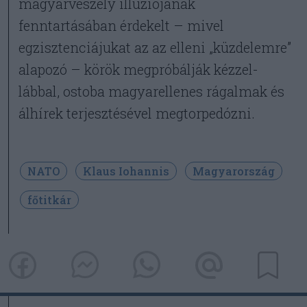
magyarveszély illúziójának
fenntartásában érdekelt – mivel
egzisztenciájukat az az elleni „küzdelemre”
alapozó – körök megpróbálják kézzel-
lábbal, ostoba magyarellenes rágalmak és
álhírek terjesztésével megtorpedózni.
NATO
Klaus Iohannis
Magyarország
főtitkár