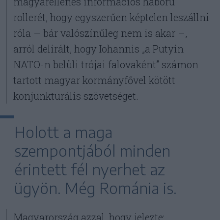
magyarellenes információs háború
rollerét, hogy egyszerűen képtelen leszállni
róla – bár valószínűleg nem is akar –,
arról delirált, hogy Iohannis „a Putyin
NATO-n belüli trójai falovaként” számon
tartott magyar kormányfővel kötött
konjunkturális szövetséget.
Holott a maga
szempontjából minden
érintett fél nyerhet az
ügyön. Még Románia is.
Magyarország azzal, hogy jelezte: