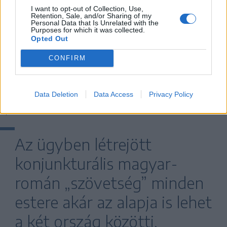
tartja egyenrangú félnek Bukarestet
I want to opt-out of Collection, Use,
Retention, Sale, and/or Sharing of my
Personal Data that Is Unrelated with the
Washington NATO-ügyekben annak
Purposes for which it was collected.
Opted Out
ellenére, hogy Románia igyekszik eminens
tanulóként részt venni az Ukrajna
CONFIRM
támogatását célzó akcióban – lásd az
Ukrajnának átadandó Patriot légvédelmi
Data Deletion
Data Access
Privacy Policy
üteg esetét.
Az ügyben létrejött
konjunkturális magyar-
román „szövetség” minden
estere akár az alapja is lehet
a két ország közötti,