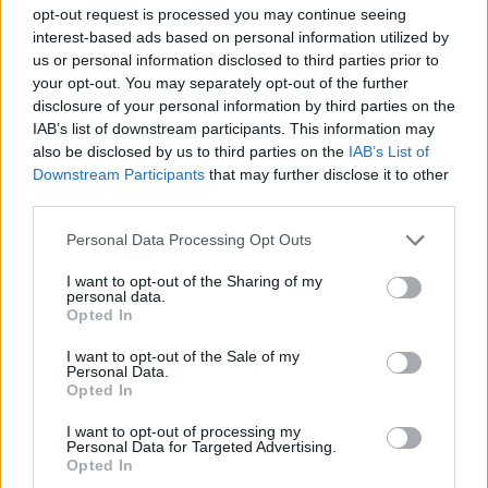
kezdeményezőkészség és a
opt-out request is processed you may continue seeing
sótlan, unalmas modor
interest-based ads based on personal information utilized by
us or personal information disclosed to third parties prior to
jellemezte Iohannis
your opt-out. You may separately opt-out of the further
disclosure of your personal information by third parties on the
egyáltalán nem lefelé lóg ki
IAB’s list of downstream participants. This information may
also be disclosed by us to third parties on the
IAB’s List of
a mezőnyből.
Downstream Participants
that may further disclose it to other
third parties.
Azzal pedig, hogy mostanáig tartotta a
Personal Data Processing Opt Outs
frontot Ruttéval szemben, reményei
I want to opt-out of the Sharing of my
szerint növelhette esélyeit egy ilyen
personal data.
Opted In
tisztség elnyerésére. Ami elsősorban
I want to opt-out of the Sale of my
persze az ő egzisztenciális problémái – és
Personal Data.
Opted In
egója – számára jelentene megoldást, de
I want to opt-out of processing my
azért Románia presztízsét is emelheti
Personal Data for Targeted Advertising.
Opted In
valamennyire. Igaz, az látható, mennyire