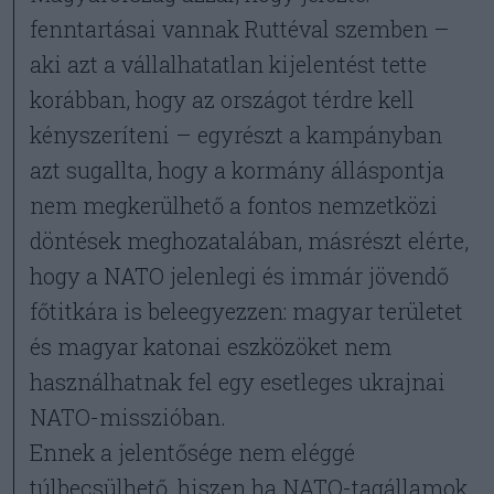
fenntartásai vannak Ruttéval szemben –
aki azt a vállalhatatlan kijelentést tette
korábban, hogy az országot térdre kell
kényszeríteni – egyrészt a kampányban
azt sugallta, hogy a kormány álláspontja
nem megkerülhető a fontos nemzetközi
döntések meghozatalában, másrészt elérte,
hogy a NATO jelenlegi és immár jövendő
főtitkára is beleegyezzen: magyar területet
és magyar katonai eszközöket nem
használhatnak fel egy esetleges ukrajnai
NATO-misszióban.
Ennek a jelentősége nem eléggé
túlbecsülhető, hiszen ha NATO-tagállamok