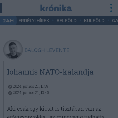
•
•
•
24H
ERDÉLYI HÍREK
BELFÖLD
KÜLFÖLD
G
BALOGH LEVENTE
Iohannis NATO-kalandja
2024. június 21., 11:59
2024. június 21., 13:40
Aki csak egy kicsit is tisztában van az
erőviszonyokkal, az mindvégig tudhatta,