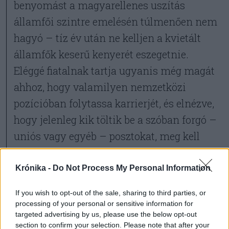
benyomást a magyarellenes uszítás
államfői szintre emelésén túlmenően nem
hagyó – tíz év után ne kelljen a kvietált
államfők keserű kenyerét eszegetnie.
Eléggé fiatalnak tartja ugyanis még magát
ahhoz, hogy valamilyen nemzetközi
pozícióban folytassa karrierjét, és elnézve,
hogy jelenleg kik töltik be a szóban forgó –
uniós vagy egyéb – posztokat, meg kell
mondanunk:
Krónika -
Do Not Process My Personal Information
a bármilyen értékelhető
If you wish to opt-out of the sale, sharing to third parties, or
processing of your personal or sensitive information for
megvalósítás hiánya, a nulla
targeted advertising by us, please use the below opt-out
section to confirm your selection. Please note that after your