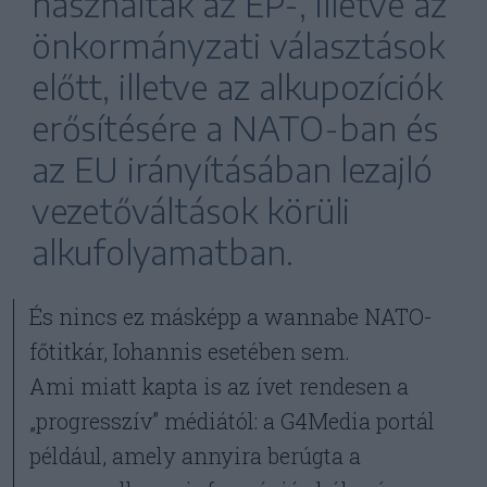
használták az EP-, illetve az
önkormányzati választások
előtt, illetve az alkupozíciók
erősítésére a NATO-ban és
az EU irányításában lezajló
vezetőváltások körüli
alkufolyamatban.
És nincs ez másképp a wannabe NATO-
főtitkár, Iohannis esetében sem.
Ami miatt kapta is az ívet rendesen a
„progresszív” médiától: a G4Media portál
például, amely annyira berúgta a