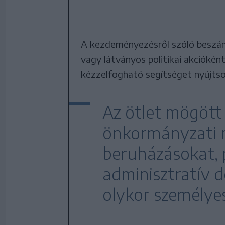
A kezdeményezésről szóló beszám
vagy látványos politikai akcióké
kézzelfogható segítséget nyújts
Az ötlet mögött 
önkormányzati 
beruházásokat, 
adminisztratív 
olykor személyes 