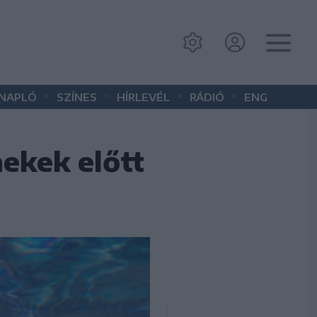
•
•
•
•
 NAPLÓ
SZÍNES
HÍRLEVÉL
RÁDIÓ
ENG
ekek előtt