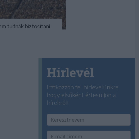
em tudnák biztosítani
Hírlevél
Iratkozzon fel hírlevelünkre,
hogy elsőként értesüljön a
hírekről!