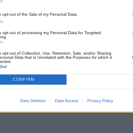
In
gy minél több gyermek számára váljon elérhetővé.
o opt-out of the Sale of my Personal Data.
In
zzétett videóban ő maga osztotta meg a
gtalálható Vlad Persa úszásoktató elérhetősége
to opt-out of processing my Personal Data for Targeted
ing.
In
o opt-out of Collection, Use, Retention, Sale, and/or Sharing
ersonal Data that Is Unrelated with the Purposes for which it
lected.
Out
CONFIRM
Data Deletion
Data Access
Privacy Policy