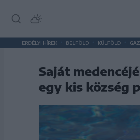
•
•
•
ERDÉLYI HÍREK
BELFÖLD
KÜLFÖLD
GAZ
Saját medencéjé
egy kis község 