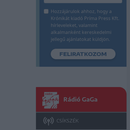
Hozzájárulok ahhoz, hogy a
Krónikát kiadó Príma Press Kft.
hírleveleket, valamint
alkalmanként kereskedelmi
jellegű ajánlatokat küldjön.
Rádió GaGa
CSÍKSZÉK