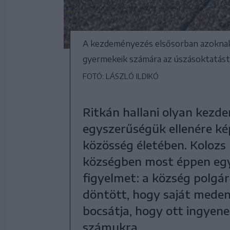
A kezdeményezés elsősorban azoknak a
gyermekeik számára az úszásoktatást
FOTÓ: LÁSZLÓ ILDIKÓ
Ritkán hallani olyan kezd
egyszerűségük ellenére ké
közösség életében. Kolozs
községben most éppen egy 
figyelmet: a község polgá
döntött, hogy saját meden
bocsátja, hogy ott ingyen
számukra.