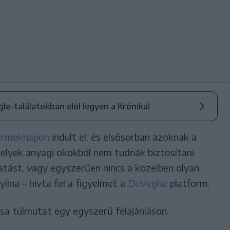
ogle-találatokban elöl legyen a Krónika!
ermeknapon
indult el, és elsősorban azoknak a
melyek anyagi okokból nem tudnák biztosítani
tást, vagy egyszerűen nincs a közelben olyan
yílna – hívta fel a figyelmet a
DeVeghe
platform.
sa túlmutat egy egyszerű felajánláson.