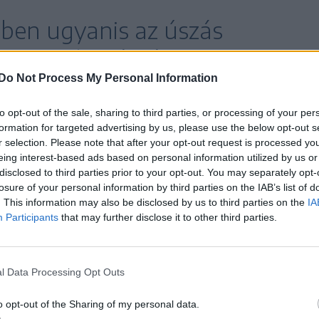
tben ugyanis az úszás
k gyermek számára nem
Do Not Process My Personal Information
ő lehetőség.
to opt-out of the sale, sharing to third parties, or processing of your per
formation for targeted advertising by us, please use the below opt-out s
r selection. Please note that after your opt-out request is processed y
sportközpontok és különféle tanfolyamok állnak
eing interest-based ads based on personal information utilized by us or
disclosed to third parties prior to your opt-out. You may separately opt-
mek soha nem jut el olyan helyre, ahol
losure of your personal information by third parties on the IAB’s list of
megtanulhatna úszni. Pedig az úszás nem csupán
. This information may also be disclosed by us to third parties on the
IA
Participants
that may further disclose it to other third parties.
rt.
 az önbizalmat,
l Data Processing Opt Outs
het.
o opt-out of the Sharing of my personal data.