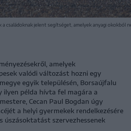
 családoknak jelent segítséget, amelyek anyagi okokból n
eményezésekről, amelyek
pesek valódi változást hozni egy
 megye egyik településén, Borsaújfalu
ilyen példa hívta fel magára a
rmestere, Cecan Paul Bogdan úgy
céjét a helyi gyermekek rendelkezésére
es úszásoktatást szervezhessenek