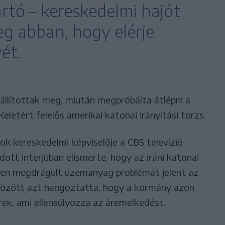
artó – kereskedelmi hajót
g abban, hogy elérje
ét.
 állítottak meg, miután megpróbálta átlépni a
eletért felelős amerikai katonai irányítási törzs.
ok kereskedelmi képviselője a CBS televízió
dott interjúban elismerte, hogy az iráni katonai
sen megdrágult üzemanyag problémát jelent az
 között azt hangoztatta, hogy a kormány azon
ek, ami ellensúlyozza az áremelkedést.