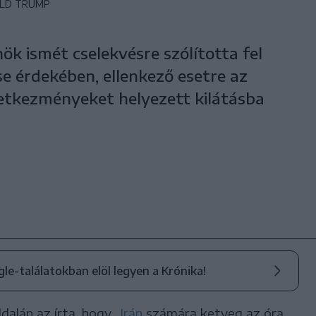
ALD TRUMP
k ismét cselekvésre szólította fel
se érdekében, ellenkező esetre az
etkezményeket helyezett kilátásba
ogle-találatokban elöl legyen a Krónika!
dalán az írta, hogy „
Irán
számára ketyeg az óra,