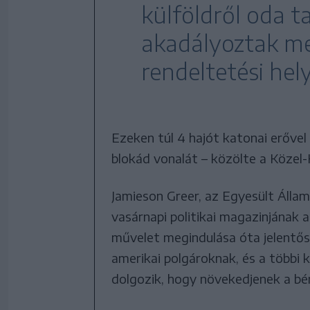
külföldről oda t
akadályoztak me
rendeltetési hely
Ezeken túl 4 hajót katonai erővel
blokád vonalát – közölte a Közel-K
Jamieson Greer, az Egyesült Állam
vasárnapi politikai magazinjának a
művelet megindulása óta jelentő
amerikai polgároknak, és a többi
dolgozik, hogy növekedjenek a bér