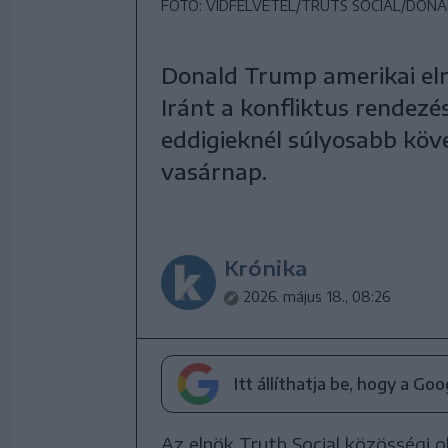
FOTÓ: VIDFELVÉTEL/TRUTS SOCIAL/DON
Donald Trump amerikai elnö
Iránt a konfliktus rendezé
eddigieknél súlyosabb köv
vasárnap.
Krónika
2026. május 18., 08:26
Itt állíthatja be, hogy a Go
Az elnök Truth Social közösségi ol