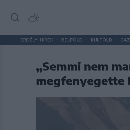
•
•
•
ERDÉLYI HÍREK
BELFÖLD
KÜLFÖLD
GAZ
„Semmi nem mar
megfenyegette I