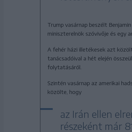
Trump vasárnap beszélt Benjamin N
miniszterelnök szóvivője és egy a
A fehér házi illetékesek azt közö
tanácsadóival a hét elején összeü
folytatásáról.
Szintén vasárnap az amerikai h
közölte, hogy
az Irán ellen el
részeként már 81