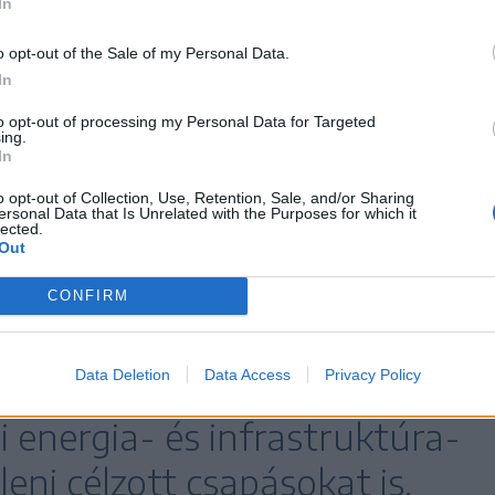
In
o opt-out of the Sale of my Personal Data.
abban fontolgatta az Iránban folytatott
In
ndítását, hogy így kényszerítse őket a háború
ra – számolt be korábban a CNN –, annak
to opt-out of processing my Personal Data for Targeted
ing.
fliktus diplomáciai rendezését részesíti előnyben.
In
o opt-out of Collection, Use, Retention, Sale, and/or Sharing
ersonal Data that Is Unrelated with the Purposes for which it
orrások szerint
lected.
Out
sor katonai célponttervet
CONFIRM
ra az esetre, ha Trump végül
Data Deletion
Data Access
Privacy Policy
gy további csapásokat indít,
ni energia- és infrastruktúra-
eni célzott csapásokat is.