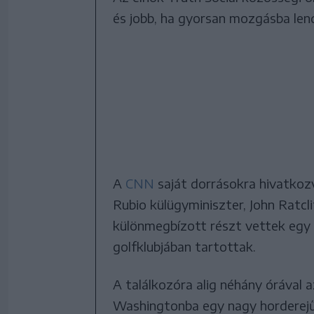
és jobb, ha gyorsan mozgásba len
A
CNN
saját dorrásokra hivatkozv
Rubio külügyminiszter, John Ratcl
különmegbízott részt vettek egy t
golfklubjában tartottak.
A találkozóra alig néhány órával 
Washingtonba egy nagy horderejű 