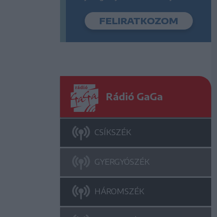
Rádió GaGa
CSÍKSZÉK
GYERGYÓSZÉK
HÁROMSZÉK