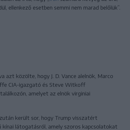
dül, ellenkező esetben semmi nem marad belőlük”.
a azt közölte, hogy J. D. Vance alelnök, Marco
iffe CIA-igazgató és Steve Witkoff
alálkozón, amelyet az elnök virginiai
azután került sor, hogy Trump visszatért
kínai látogatásról, amely szoros kapcsolatokat