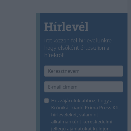
Hírlevél
Iratkozzon fel hírlevelünkre,
hogy elsőként értesüljön a
hírekről!
Hozzájárulok ahhoz, hogy a
Krónikát kiadó Príma Press Kft.
hírleveleket, valamint
alkalmanként kereskedelmi
jellegű ajánlatokat küldjön.