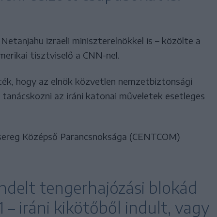
etanjahu izraeli miniszterelnökkel is – közölte a
merikai tisztviselő a CNN-nel.
lték, hogy az elnök közvetlen nemzetbiztonsági
l tanácskozni az iráni katonai műveletek esetleges
adsereg Középső Parancsnoksága (CENTCOM)
rendelt tengerhajózási blokád
 – iráni kikötőből indult, vagy