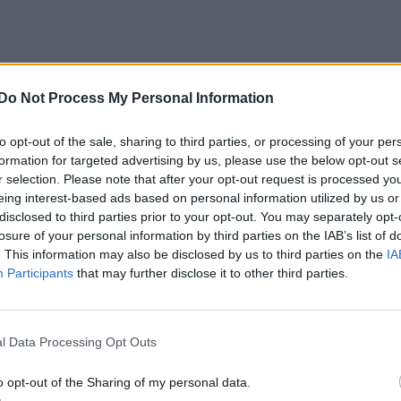
relmetlenebb Teherán
Do Not Process My Personal Information
yalásokkal kapcsolatos
to opt-out of the sale, sharing to third parties, or processing of your per
szemben, és továbbra is
formation for targeted advertising by us, please use the below opt-out s
r selection. Please note that after your opt-out request is processed y
ormuzi-szoros folyamatos
eing interest-based ads based on personal information utilized by us or
disclosed to third parties prior to your opt-out. You may separately opt-
k hatása a globális olajárakra.
losure of your personal information by third parties on the IAB’s list of
. This information may also be disclosed by us to third parties on the
IA
Participants
that may further disclose it to other third parties.
tása alatt elhalasztotta a döntést arról, hogyan
l Data Processing Opt Outs
és több kormányzati tisztviselő is azt mondta a
 hogyan alakulnak a tárgyalások Trump és a kínai
o opt-out of the Sharing of my personal data.
ielőtt meghatároznák a további lépéseket.