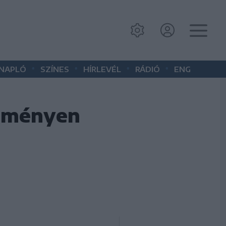
•
•
•
•
 NAPLÓ
SZÍNES
HÍRLEVÉL
RÁDIÓ
ENG
keményen