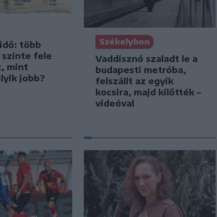
Székelyhon
idő: több
szinte fele
Vaddisznó szaladt le a
t, mint
budapesti metróba,
lyik jobb?
felszállt az egyik
kocsira, majd kilőtték –
videóval