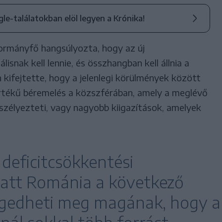
ogle-találatokban elöl legyen a Krónika!
ormányfő hangsúlyozta, hogy az új
isnak kell lennie, és összhangban kell állnia a
 kifejtette, hogy a jelenlegi körülmények között
rtékű béremelés a közszférában, amely a meglévő
szélyezteti, vagy nagyobb kiigazítások, amelyek
deficitcsökkentési
iatt Románia a következő
gedheti meg magának, hogy a