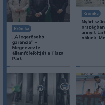
Krónika
Nyári szün
országban 
Krónika
annyit tar
„A legerősebb
nálunk. Me
garancia” –
Megnevezte
államfőjelöltjét a Tisza
Párt