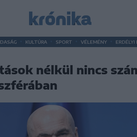
•
•
•
•
DASÁG
KULTÚRA
SPORT
VÉLEMÉNY
ERDÉLYI
átások nélkül nincs sz
szférában