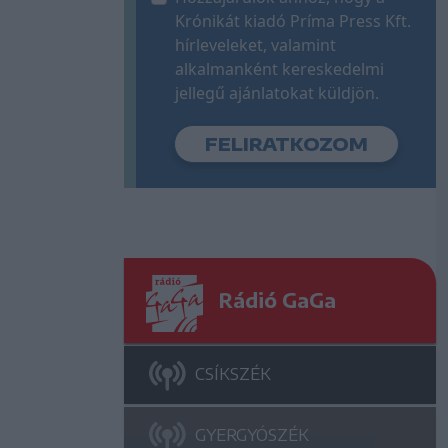
Krónikát kiadó Príma Press Kft.
hírleveleket, valamint
alkalmanként kereskedelmi
jellegű ajánlatokat küldjön.
Rádió GaGa
CSÍKSZÉK
GYERGYÓSZÉK