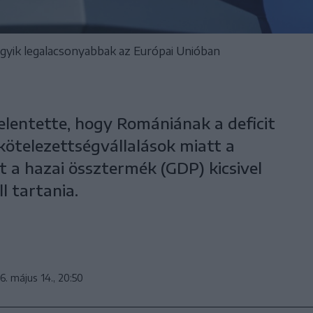
 egyik legalacsonyabbak az Európai Unióban
elentette, hogy Romániának a deficit
ötelezettségvállalások miatt a
 a hazai össztermék (GDP) kicsivel
l tartania.
6. május 14., 20:50