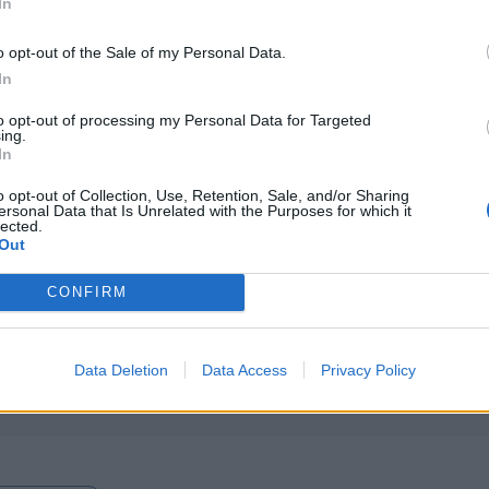
In
o opt-out of the Sale of my Personal Data.
ió
In
 szerint az infláció a következő hónapokban
to opt-out of processing my Personal Data for Targeted
ing.
zalékra, augusztusban pedig 6 százalék
In
e újabb „sokkok”. A kormányfő az Országos
o opt-out of Collection, Use, Retention, Sale, and/or Sharing
l, amelyek szerint az éves infláció áprilisban
ersonal Data that Is Unrelated with the Purposes for which it
lected.
król. Bolojan az úgynevezett bázishatással
Out
. Elmondta, hogy amint a múlt év magasabb
CONFIRM
usztus – kikerülnek az összehasonlítási
tette, hogy ha nem éri újabb sokk a
usztusban pedig 6 százalék körüli infláció
Data Deletion
Data Access
Privacy Policy