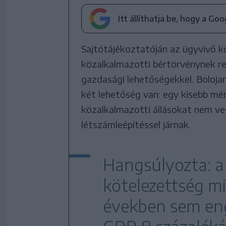
Itt állíthatja be, hogy a Go
Sajtótájékoztatóján az ügyvivő k
közalkalmazotti bértörvénynek reál
gazdasági lehetőségekkel. Bolojan
két lehetőség van: egy kisebb mé
közalkalmazotti állásokat nem ve
létszámleépítéssel járnak.
Hangsúlyozta: a 
kötelezettség m
években sem en