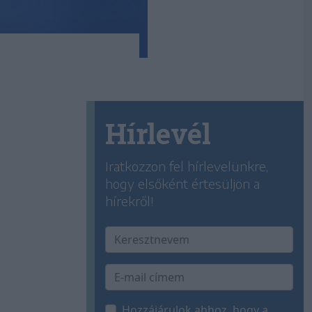
Hírlevél
Iratkozzon fel hírlevelünkre,
hogy elsőként értesüljön a
hírekről!
Hozzájárulok ahhoz, hogy a