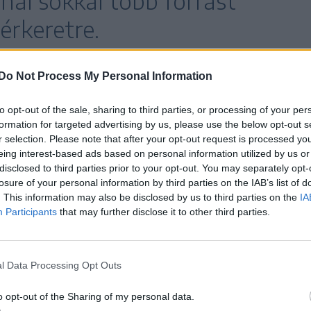
nál sokkal több forrást
érkeretre.
Do Not Process My Personal Information
i ki a közalkalmazotti bérekre fordítható teljes
to opt-out of the sale, sharing to third parties, or processing of your per
liárd lejt jelent – emlékeztetett. Az új
formation for targeted advertising by us, please use the below opt-out s
lisnak és fenntarthatónak kell lennie, és
r selection. Please note that after your opt-out request is processed y
eing interest-based ads based on personal information utilized by us or
ág lehetőségeivel – nyomatékosította az ügyvivő
disclosed to third parties prior to your opt-out. You may separately opt-
losure of your personal information by third parties on the IAB’s list of
. This information may also be disclosed by us to third parties on the
IA
Participants
that may further disclose it to other third parties.
egalacsonyabbak az Európai Unióban, miközben a
ételekhez mért aránya nálunk az egyik
an, aki szerint a közszférában a bérezést a
l Data Processing Opt Outs
és figyelembe kell venni a gazdaság reális
o opt-out of the Sharing of my personal data.