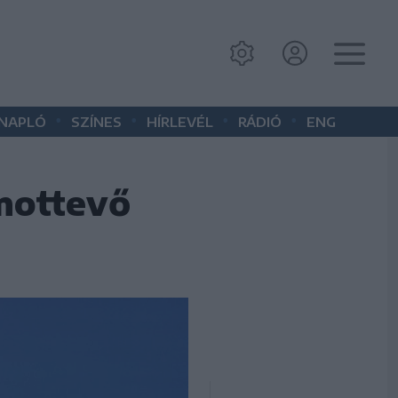
•
•
•
•
 NAPLÓ
SZÍNES
HÍRLEVÉL
RÁDIÓ
ENG
ámottevő