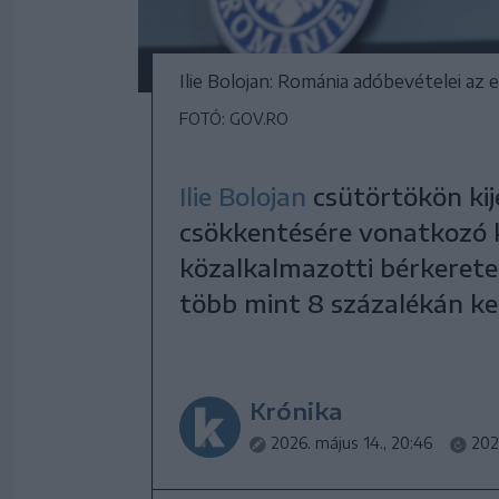
Ilie Bolojan: Románia adóbevételei az
FOTÓ: GOV.RO
Ilie Bolojan
csütörtökön kij
csökkentésére vonatkozó k
közalkalmazotti bérkeretet
több mint 8 százalékán kel
Krónika
2026. május 14., 20:46
202