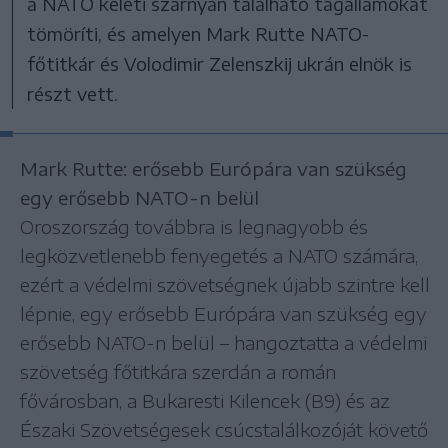
a NATO keleti szárnyán található tagállamokat
tömöríti, és amelyen Mark Rutte NATO-
főtitkár és Volodimir Zelenszkij ukrán elnök is
részt vett.
Mark Rutte: erősebb Európára van szükség
egy erősebb NATO-n belül
Oroszország továbbra is legnagyobb és
legközvetlenebb fenyegetés a NATO számára,
ezért a védelmi szövetségnek újabb szintre kell
lépnie, egy erősebb Európára van szükség egy
erősebb NATO-n belül – hangoztatta a védelmi
szövetség főtitkára szerdán a román
fővárosban, a Bukaresti Kilencek (B9) és az
Északi Szövetségesek csúcstalálkozóját követő