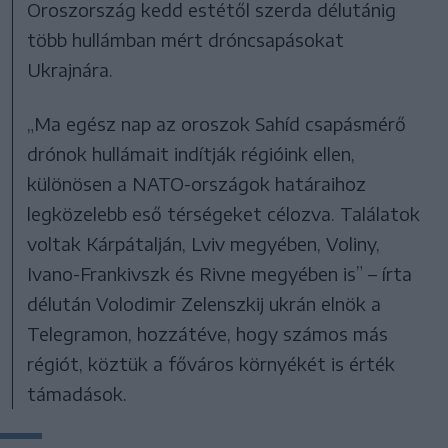
Oroszország kedd estétől szerda délutánig
több hullámban mért dróncsapásokat
Ukrajnára.
„Ma egész nap az oroszok Sahíd csapásmérő
drónok hullámait indítják régióink ellen,
különösen a NATO-országok határaihoz
legközelebb eső térségeket célozva. Találatok
voltak Kárpátalján, Lviv megyében, Voliny,
Ivano-Frankivszk és Rivne megyében is” – írta
délután Volodimir Zelenszkij ukrán elnök a
Telegramon, hozzátéve, hogy számos más
régiót, köztük a főváros környékét is érték
támadások.