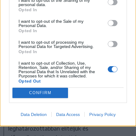
I want to opt-out of the Sharing of my
personal data.
A Fidesz és a
Opted In
Kereszténydemokrata
I want to opt-out of the Sale of my
Personal Data.
Néppárt (KDNP)
Opted In
frakcióvezetője egyaránt
I want to opt-out of processing my
Personal Data for Targeted Advertising.
elítélte a Kárpátalját ért
Opted In
szerdai orosz
I want to opt-out of Collection, Use,
Retention, Sale, and/or Sharing of my
Personal Data that Is Unrelated with the
dróntámadást.
Purposes for which it was collected.
Opted Out
CONFIRM
Gulyás Gergely, a Fidesz frakcióvezetője a
Facebook-oldalán azt írta: „a kárpátaljai
Data Deletion
Data Access
Privacy Policy
magyarság nem tehet a háborúról. A
leghatározottabban elítéljük és