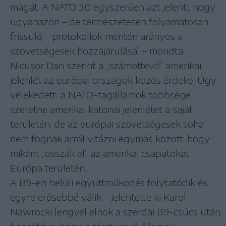
magát. A NATO 3.0 egyszerűen azt jelenti, hogy
ugyanazon – de természetesen folyamatosan
frissülő – protokollok mentén arányos a
szövetségesek hozzájárulása” – mondta.
Nicușor Dan szerint a „számottevő” amerikai
jelenlét az európai országok közös érdeke. Úgy
vélekedett: a NATO-tagállamok többsége
szeretne amerikai katonai jelenlétet a saját
területén, de az európai szövetségesek soha
nem fognak arról vitázni egymás között, hogy
miként „osszák el” az amerikai csapatokat
Európa területén.
A B9-en belüli együttműködés folytatódik és
egyre erősebbé válik – jelentette ki Karol
Nawrocki lengyel elnök a szerdai B9-csúcs után,