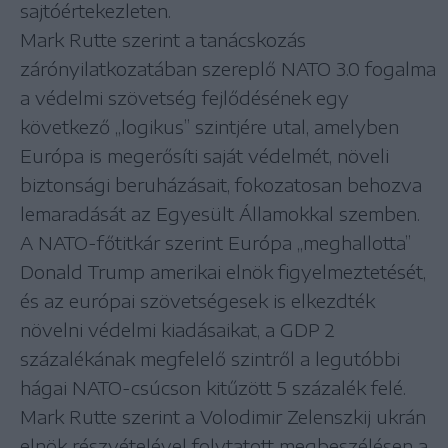
sajtóértekezleten.
Mark Rutte szerint a tanácskozás
zárónyilatkozatában szereplő NATO 3.0 fogalma
a védelmi szövetség fejlődésének egy
következő „logikus” szintjére utal, amelyben
Európa is megerősíti saját védelmét, növeli
biztonsági beruházásait, fokozatosan behozva
lemaradását az Egyesült Államokkal szemben.
A NATO-főtitkár szerint Európa „meghallotta”
Donald Trump amerikai elnök figyelmeztetését,
és az európai szövetségesek is elkezdték
növelni védelmi kiadásaikat, a GDP 2
százalékának megfelelő szintről a legutóbbi
hágai NATO-csúcson kitűzött 5 százalék felé.
Mark Rutte szerint a Volodimir Zelenszkij ukrán
elnök részvételével folytatott megbeszélésen a