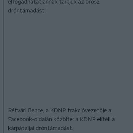
elfogadhatatlannak tartjuk az orosz
dróntámadást.”
Rétvári Bence, a KDNP frakcióvezetője a
Facebook-oldalán közölte: a KDNP elítéli a
kárpátaljai dróntámadást.