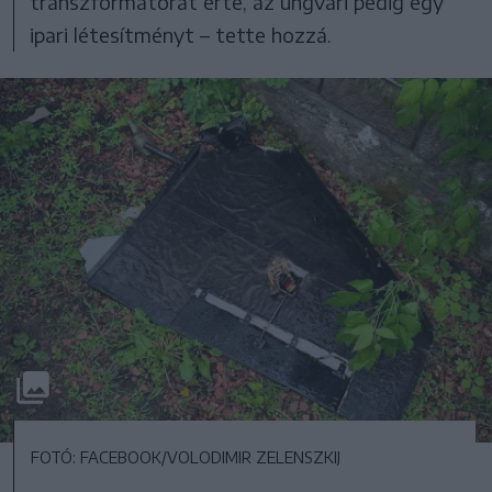
transzformátorát érte, az ungvári pedig egy
ipari létesítményt – tette hozzá.
FOTÓ: FACEBOOK/VOLODIMIR ZELENSZKIJ