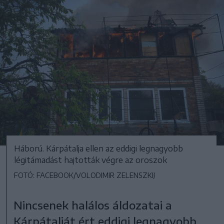
Háború. Kárpátalja ellen az eddigi legnagyobb
légitámadást hajtották végre az oroszok
FOTÓ: FACEBOOK/VOLODIMIR ZELENSZKIJ
Nincsenek halálos áldozatai a
Kárpátalját ért eddigi legnagyobb,