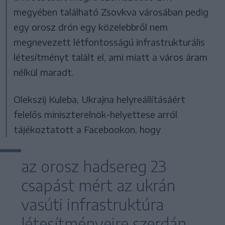
megyében található Zsovkva városában pedig
egy orosz drón egy közelebbről nem
megnevezett létfontosságú infrastrukturális
létesítményt talált el, ami miatt a város áram
nélkül maradt.
Olekszij Kuleba, Ukrajna helyreállításáért
felelős miniszterelnök-helyettese arról
tájékoztatott a Facebookon, hogy
az orosz hadsereg 23
csapást mért az ukrán
vasúti infrastruktúra
létesítményeire szerdán