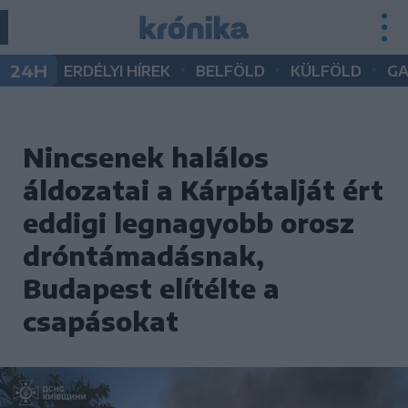
•
•
•
24H
ERDÉLYI HÍREK
BELFÖLD
KÜLFÖLD
G
Nincsenek halálos
áldozatai a Kárpátalját ért
eddigi legnagyobb orosz
dróntámadásnak,
Budapest elítélte a
csapásokat