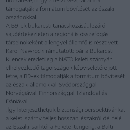
hozzátéve, hogy a részt vevő államok
támogatják a formátum bővítését az északi
országokkal.
A B9-ek bukaresti tanácskozását lezáró
sajtóértekezleten a regionális összefogás
társelnökeként a lengyel államfő is részt vett.
Karol Nawrocki rámutatott: bár a Bukaresti
Kilencek eredetileg a NATO keleti szárnyán
elhelyezkedő tagországok képviseletére jött
létre, a B9-ek támogatják a formátum bővítését
az északi államokkal, Svédországgal,
Norvégiával, Finnországgal, Izlanddal és
Dániával.
„Így kiterjeszthetjük biztonsági perspektívánkat
a keleti szárny teljes hosszán, északról dél felé,
az Északi-sarktól a Fekete-tengerig, a Balti-