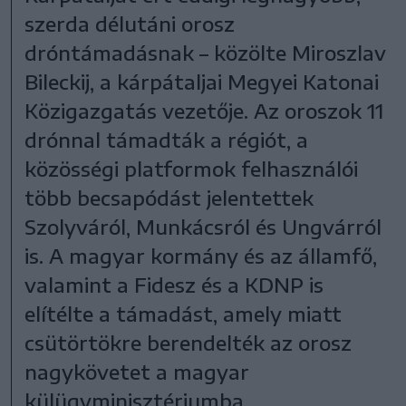
szerda délutáni orosz
dróntámadásnak – közölte Miroszlav
Bileckij, a kárpátaljai Megyei Katonai
Közigazgatás vezetője. Az oroszok 11
drónnal támadták a régiót, a
közösségi platformok felhasználói
több becsapódást jelentettek
Szolyváról, Munkácsról és Ungvárról
is. A magyar kormány és az államfő,
valamint a Fidesz és a KDNP is
elítélte a támadást, amely miatt
csütörtökre berendelték az orosz
nagykövetet a magyar
külügyminisztériumba.