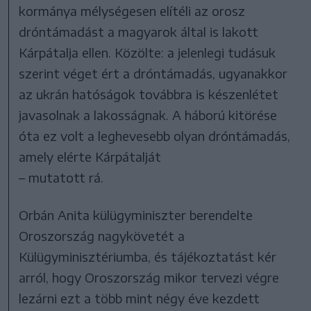
kormánya mélységesen elítéli az orosz
dróntámadást a magyarok által is lakott
Kárpátalja ellen. Közölte: a jelenlegi tudásuk
szerint véget ért a dróntámadás, ugyanakkor
az ukrán hatóságok továbbra is készenlétet
javasolnak a lakosságnak. A háború kitörése
óta ez volt a leghevesebb olyan dróntámadás,
amely elérte Kárpátalját
– mutatott rá.
Orbán Anita külügyminiszter berendelte
Oroszország nagykövetét a
Külügyminisztériumba, és tájékoztatást kér
arról, hogy Oroszország mikor tervezi végre
lezárni ezt a több mint négy éve kezdett