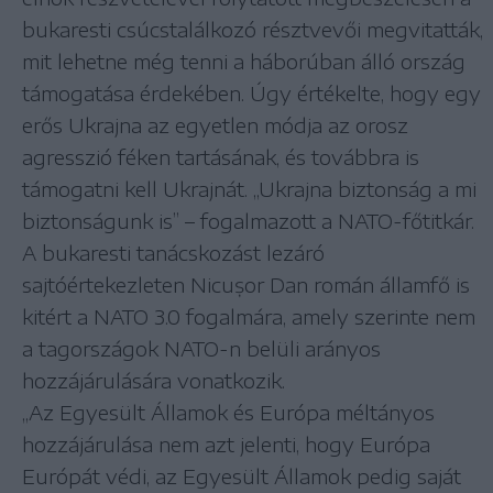
bukaresti csúcstalálkozó résztvevői megvitatták,
mit lehetne még tenni a háborúban álló ország
támogatása érdekében. Úgy értékelte, hogy egy
erős Ukrajna az egyetlen módja az orosz
agresszió féken tartásának, és továbbra is
támogatni kell Ukrajnát. „Ukrajna biztonság a mi
biztonságunk is” – fogalmazott a NATO-főtitkár.
A bukaresti tanácskozást lezáró
sajtóértekezleten Nicușor Dan román államfő is
kitért a NATO 3.0 fogalmára, amely szerinte nem
a tagországok NATO-n belüli arányos
hozzájárulására vonatkozik.
„Az Egyesült Államok és Európa méltányos
hozzájárulása nem azt jelenti, hogy Európa
Európát védi, az Egyesült Államok pedig saját