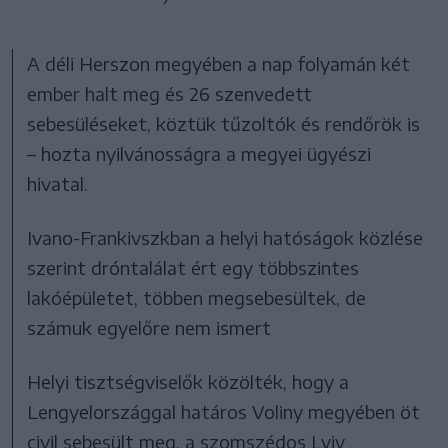
A déli Herszon megyében a nap folyamán két
ember halt meg és 26 szenvedett
sebesüléseket, köztük tűzoltók és rendőrök is
– hozta nyilvánosságra a megyei ügyészi
hivatal.
Ivano-Frankivszkban a helyi hatóságok közlése
szerint dróntalálat ért egy többszintes
lakóépületet, többen megsebesültek, de
számuk egyelőre nem ismert
Helyi tisztségviselők közölték, hogy a
Lengyelországgal határos Voliny megyében öt
civil sebesült meg, a szomszédos Lviv