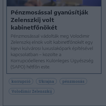
Pénzmosással gyanúsítják
Zelenszkij volt
kabinetfőnökét
Pénzmosással vádolták meg Volodimir
Zelenszkij elnök volt kabinetfőnökét egy
kijevi külvárosi luxuslakópark építésével
kapcsolatban – közölte a
Korrupcióellenes Különleges Ügyészség
(SAPO) hétfőn este.
korrupció
Ukrajna
pénzmosás
Volodimir Zelenszkij