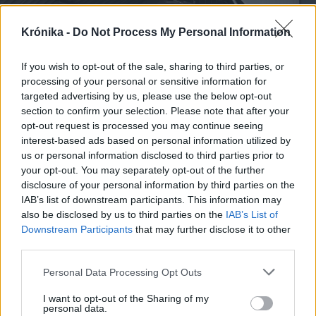
Krónika -
Do Not Process My Personal Information
If you wish to opt-out of the sale, sharing to third parties, or
processing of your personal or sensitive information for
targeted advertising by us, please use the below opt-out
section to confirm your selection. Please note that after your
opt-out request is processed you may continue seeing
interest-based ads based on personal information utilized by
us or personal information disclosed to third parties prior to
your opt-out. You may separately opt-out of the further
2026. augusztus 08., szombat
disclosure of your personal information by third parties on the
IAB’s list of downstream participants. This information may
A román radarok nem észlelték a
also be disclosed by us to third parties on the
IAB’s List of
végül Bulgáriában felrobbant drónt
Downstream Participants
that may further disclose it to other
third parties.
Personal Data Processing Opt Outs
I want to opt-out of the Sharing of my
personal data.