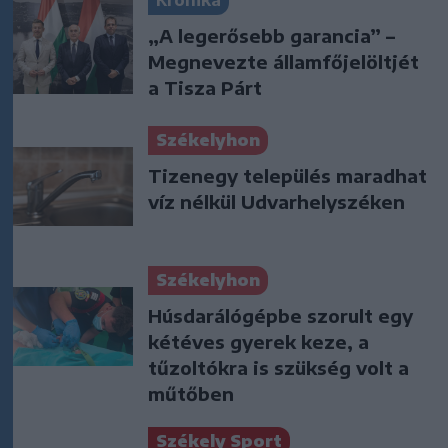
Krónika
„A legerősebb garancia” –
Megnevezte államfőjelöltjét
a Tisza Párt
Székelyhon
Tizenegy település maradhat
víz nélkül Udvarhelyszéken
Székelyhon
Húsdarálógépbe szorult egy
kétéves gyerek keze, a
tűzoltókra is szükség volt a
műtőben
Székely Sport