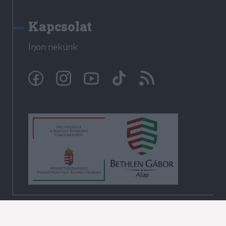
Kapcsolat
Írjon nekünk
© Krónika.ro 2009-2026
Minden jog fenntartva!