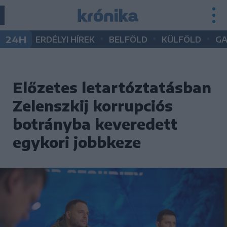
•
•
•
24H
ERDÉLYI HÍREK
BELFÖLD
KÜLFÖLD
G
Előzetes letartóztatásban
Zelenszkij korrupciós
botrányba keveredett
egykori jobbkeze