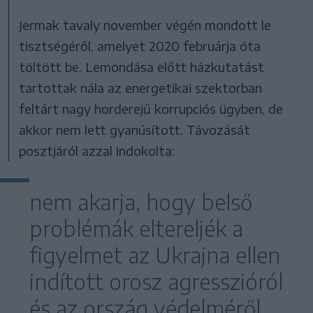
Jermak tavaly november végén mondott le
tisztségéről, amelyet 2020 februárja óta
töltött be. Lemondása előtt házkutatást
tartottak nála az energetikai szektorban
feltárt nagy horderejű korrupciós ügyben, de
akkor nem lett gyanúsított. Távozását
posztjáról azzal indokolta:
nem akarja, hogy belső
problémák eltereljék a
figyelmet az Ukrajna ellen
indított orosz agresszióról
és az ország védelméről.