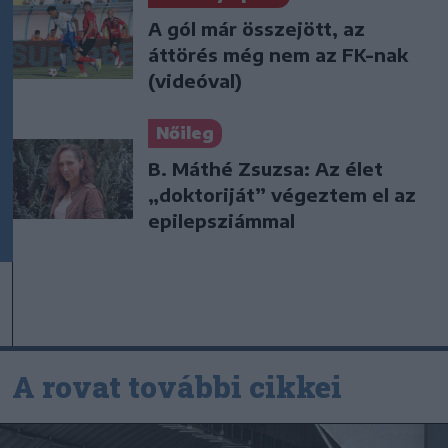
A gól már összejött, az
áttörés még nem az FK-nak
(videóval)
Nőileg
B. Máthé Zsuzsa: Az élet
„doktoriját” végeztem el az
epilepsziámmal
A rovat további cikkei