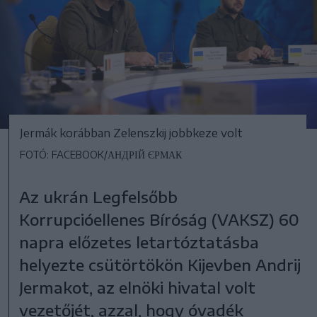
Jermák korábban Zelenszkij jobbkeze volt
FOTÓ: FACEBOOK/АНДРІЙ ЄРМАК
Az ukrán Legfelsőbb
Korrupcióellenes Bíróság (VAKSZ) 60
napra előzetes letartóztatásba
helyezte csütörtökön Kijevben Andrij
Jermakot, az elnöki hivatal volt
vezetőjét, azzal, hogy óvadék