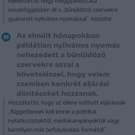
Kijelentette, hogy meggyanúsítása
összefüggésben áll a „bűnüldöző szervekre
gyakorolt nyilvános nyomással”. Közölte:
Az elmúlt hónapokban
példátlan nyilvános nyomás
nehezedett a bűnüldöző
szervekre azzal a
követeléssel, hogy velem
szemben konkrét eljárási
döntéseket hozzanak.
Hozzátette, hogy az ellene indított eljárásnak
„függetlennek kell lennie a politikai
nyilatkozatoktól, médiakampányoktól vagy
bármilyen más befolyásolási formától”.