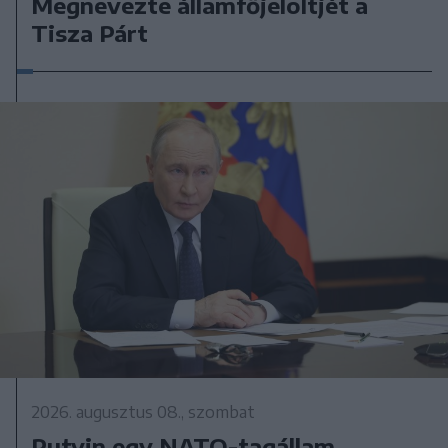
Megnevezte államfőjelöltjét a
Tisza Párt
2026. augusztus 08., szombat
Putyin egy NATO-tagállam