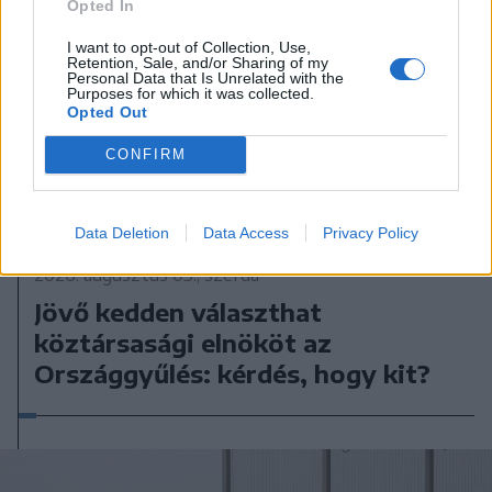
Opted In
I want to opt-out of Collection, Use,
Retention, Sale, and/or Sharing of my
Personal Data that Is Unrelated with the
Purposes for which it was collected.
Opted Out
CONFIRM
Data Deletion
Data Access
Privacy Policy
2026. augusztus 05., szerda
Jövő kedden választhat
köztársasági elnököt az
Országgyűlés: kérdés, hogy kit?