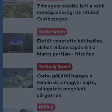
Tömegverekedés lett a szűk
mezőgazdasági úti vitából
Csatószegen
Székelyhon
Életét vesztette két halász,
akiket villámcsapás ért a
Maros partján – frissítve
Székely Sport
Corbu góljától hangos a
román és a magyar sajtó,
válogatott meghívót
sürgetnek
Nőileg