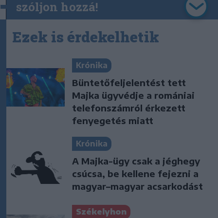
szóljon hozzá!
Ezek is érdekelhetik
Krónika
Büntetőfeljelentést tett
Majka ügyvédje a romániai
telefonszámról érkezett
fenyegetés miatt
Krónika
A Majka-ügy csak a jéghegy
csúcsa, be kellene fejezni a
magyar–magyar acsarkodást
Székelyhon