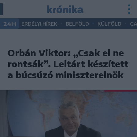
•
•
•
24H
ERDÉLYI HÍREK
BELFÖLD
KÜLFÖLD
G
Orbán Viktor: „Csak el ne
rontsák”. Leltárt készített
a búcsúzó miniszterelnök