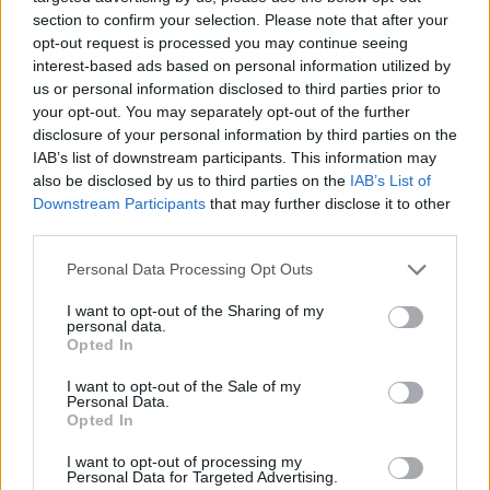
section to confirm your selection. Please note that after your
opt-out request is processed you may continue seeing
interest-based ads based on personal information utilized by
us or personal information disclosed to third parties prior to
your opt-out. You may separately opt-out of the further
disclosure of your personal information by third parties on the
IAB’s list of downstream participants. This information may
2026. augusztus 06., csütörtök
also be disclosed by us to third parties on the
IAB’s List of
Zelenszkij: partnereink talán azért
Downstream Participants
that may further disclose it to other
third parties.
nem adnak légvédelmi rakétákat,
hogy engedékenyebbek legyünk
Personal Data Processing Opt Outs
I want to opt-out of the Sharing of my
personal data.
Opted In
I want to opt-out of the Sale of my
Personal Data.
Opted In
I want to opt-out of processing my
Personal Data for Targeted Advertising.