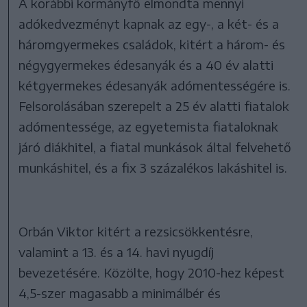
A korábbi kormányfő elmondta mennyi
adókedvezményt kapnak az egy-, a két- és a
háromgyermekes családok, kitért a három- és
négygyermekes édesanyák és a 40 év alatti
kétgyermekes édesanyák adómentességére is.
Felsorolásában szerepelt a 25 év alatti fiatalok
adómentessége, az egyetemista fiataloknak
járó diákhitel, a fiatal munkások által felvehető
munkáshitel, és a fix 3 százalékos lakáshitel is.
Orbán Viktor kitért a rezsicsökkentésre,
valamint a 13. és a 14. havi nyugdíj
bevezetésére. Közölte, hogy 2010-hez képest
4,5-szer magasabb a minimálbér és