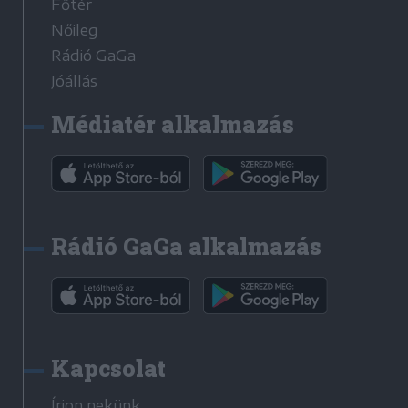
Főtér
Nőileg
Rádió GaGa
Jóállás
Médiatér alkalmazás
Rádió GaGa alkalmazás
Kapcsolat
Írjon nekünk