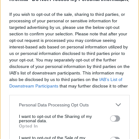
Megnevezte államfőjelöltjét
a Tisza Párt
If you wish to opt-out of the sale, sharing to third parties, or
processing of your personal or sensitive information for
Székelyhon
targeted advertising by us, please use the below opt-out
section to confirm your selection. Please note that after your
Tizenegy település maradhat
opt-out request is processed you may continue seeing
víz nélkül Udvarhelyszéken
interest-based ads based on personal information utilized by
us or personal information disclosed to third parties prior to
your opt-out. You may separately opt-out of the further
disclosure of your personal information by third parties on the
Székelyhon
IAB’s list of downstream participants. This information may
also be disclosed by us to third parties on the
IAB’s List of
Húsdarálógépbe szorult egy
Downstream Participants
that may further disclose it to other
kétéves gyerek keze, a
third parties.
tűzoltókra is szükség volt a
műtőben
Personal Data Processing Opt Outs
I want to opt-out of the Sharing of my
Székely Sport
personal data.
Opted In
Látványos meccs nyitotta a
Szuperliga negyedik
I want to opt-out of the Sale of my