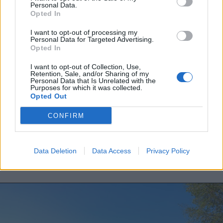
Personal Data.
fordulóját (videóval)
Opted In
I want to opt-out of processing my
Nőileg
Personal Data for Targeted Advertising.
Opted In
Sándor Ella: Na, indíts, s
I want to opt-out of Collection, Use,
menjünk!
Retention, Sale, and/or Sharing of my
Personal Data that Is Unrelated with the
Purposes for which it was collected.
Opted Out
CONFIRM
Data Deletion
Data Access
Privacy Policy
A rovat további cikkei