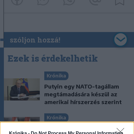
szóljon hozzá!
Ezek is érdekelhetik
Krónika
Putyin egy NATO-tagállam
megtámadására készül az
amerikai hírszerzés szerint
Krónika
„A legerősebb garancia” –
Krónika -
Do Not Process My Personal Information