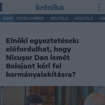
•
•
•
24H
ERDÉLYI HÍREK
BELFÖLD
KÜLFÖLD
G
Elnöki egyeztetések:
előfordulhat, hogy
Nicușor Dan ismét
Bolojant kéri fel
kormányalakításra?