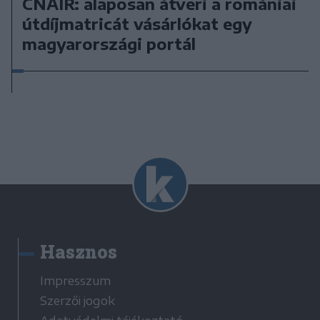
CNAIR: alaposan átveri a romániai
útdíjmatricát vásárlókat egy
magyarországi portál
Hasznos
Impresszum
Szerzői jogok