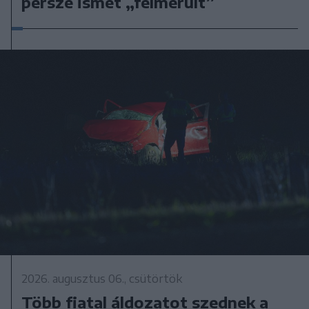
persze ismét „felmerült”
2026. augusztus 06., csütörtök
Több fiatal áldozatot szednek a