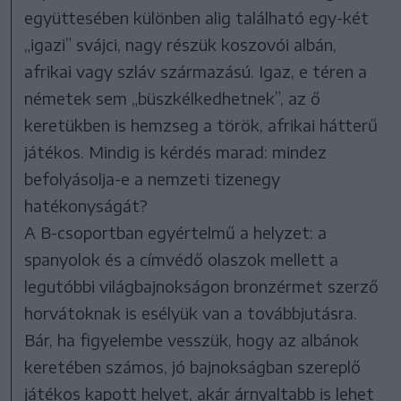
együttesében különben alig található egy-két
„igazi” svájci, nagy részük koszovói albán,
afrikai vagy szláv származású. Igaz, e téren a
németek sem „büszkélkedhetnek”, az ő
keretükben is hemzseg a török, afrikai hátterű
játékos. Mindig is kérdés marad: mindez
befolyásolja-e a nemzeti tizenegy
hatékonyságát?
A B-csoportban egyértelmű a helyzet: a
spanyolok és a címvédő olaszok mellett a
legutóbbi világbajnokságon bronzérmet szerző
horvátoknak is esélyük van a továbbjutásra.
Bár, ha figyelembe vesszük, hogy az albánok
keretében számos, jó bajnokságban szereplő
játékos kapott helyet, akár árnyaltabb is lehet