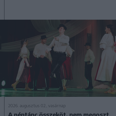
2026. augusztus 02., vasárnap
A néptánc összeköt, nem megoszt