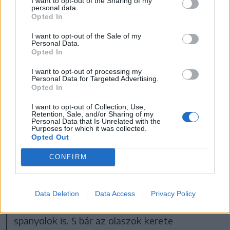
I want to opt-out of the Sharing of my
Marco Rossival ez a közösség nagyon jól kialakult,
personal data.
Opted In
ez az ereje a mostani válogatottnak, állítják a
magyar válogatott tagjai
I want to opt-out of the Sale of my
Personal Data.
FOTÓ: MTI/ILLYÉS TIBOR
Opted In
I want to opt-out of processing my
Ki lehet az Európa-bajnok?
Personal Data for Targeted Advertising.
Opted In
A legjobb keretük a franciáknak, a
I want to opt-out of Collection, Use,
portugáloknak és az angoloknak van, ilyen
Retention, Sale, and/or Sharing of my
Personal Data that Is Unrelated with the
alapon nekik kellene bejutniuk a legjobb négybe,
Purposes for which it was collected.
Opted Out
és persze a németeket se becsüljük le, akik
CONFIRM
Julian Nagelsmann szövetségi kapitánnyal, Toni
Kroos visszatérésével erősödtek, ráadásul
hazai pályán játszanak. Komoly játékerőt
Data Deletion
Data Access
Privacy Policy
képeznek a belgák, hollandok, horvátok és
spanyolok is. S bár az olaszok kerete