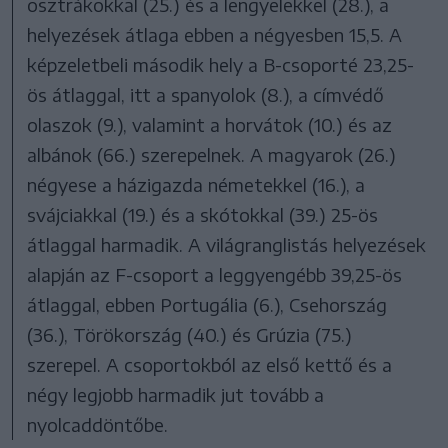
osztrákokkal (25.) és a lengyelekkel (28.), a
helyezések átlaga ebben a négyesben 15,5. A
képzeletbeli második hely a B-csoporté 23,25-
ös átlaggal, itt a spanyolok (8.), a címvédő
olaszok (9.), valamint a horvátok (10.) és az
albánok (66.) szerepelnek. A magyarok (26.)
négyese a házigazda németekkel (16.), a
svájciakkal (19.) és a skótokkal (39.) 25-ös
átlaggal harmadik. A világranglistás helyezések
alapján az F-csoport a leggyengébb 39,25-ös
átlaggal, ebben Portugália (6.), Csehország
(36.), Törökország (40.) és Grúzia (75.)
szerepel. A csoportokból az első kettő és a
négy legjobb harmadik jut tovább a
nyolcaddöntőbe.