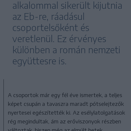
alkalommal sikerült kijutnia
az Eb-re, ráadásul
csoportelsőként és
veretlenül. Ez érvényes
különben a román nemzeti
együttesre is.
A csoportok már egy fél éve ismertek, a teljes
képet csupán a tavaszra maradt pótselejtezők
nyertesei egészítették ki. Az esélylatolgatások
rég megindultak, ám az erőviszonyok részben
változtak, hiszen még az elmúlt hetek