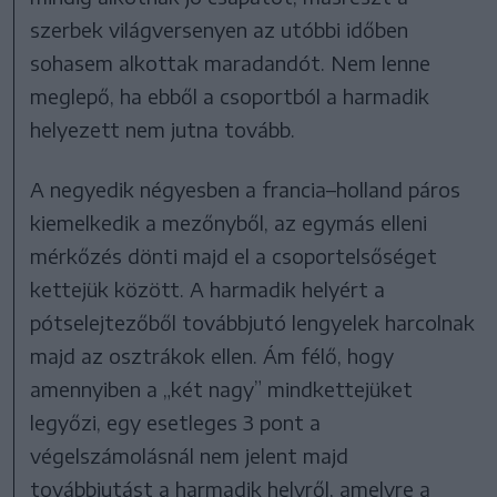
szerbek világversenyen az utóbbi időben
sohasem alkottak maradandót. Nem lenne
meglepő, ha ebből a csoportból a harmadik
helyezett nem jutna tovább.
A negyedik négyesben a francia–holland páros
kiemelkedik a mezőnyből, az egymás elleni
mérkőzés dönti majd el a csoportelsőséget
kettejük között. A harmadik helyért a
pótselejtezőből továbbjutó lengyelek harcolnak
majd az osztrákok ellen. Ám félő, hogy
amennyiben a „két nagy” mindkettejüket
legyőzi, egy esetleges 3 pont a
végelszámolásnál nem jelent majd
továbbjutást a harmadik helyről, amelyre a