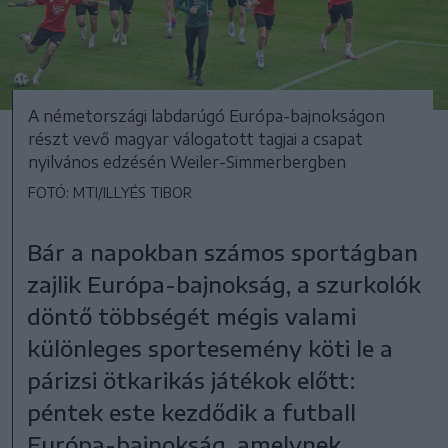
A németországi labdarúgó Európa-bajnokságon
részt vevő magyar válogatott tagjai a csapat
nyilvános edzésén Weiler-Simmerbergben
FOTÓ: MTI/ILLYÉS TIBOR
Bár a napokban számos sportágban
zajlik Európa-bajnokság, a szurkolók
döntő többségét mégis valami
különleges sportesemény köti le a
párizsi ötkarikás játékok előtt:
péntek este kezdődik a futball
Európa-bajnokság, amelynek