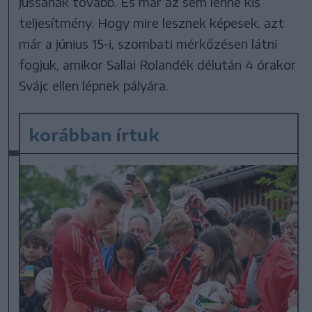
jussanak tovább. És már az sem lenne kis
teljesítmény. Hogy mire lesznek képesek, azt
már a június 15-i, szombati mérkőzésen látni
fogjuk, amikor Sallai Rolandék délután 4 órakor
Svájc ellen lépnek pályára.
korábban írtuk