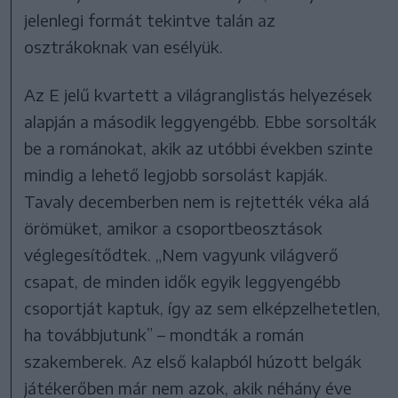
jelenlegi formát tekintve talán az
osztrákoknak van esélyük.
Az E jelű kvartett a világranglistás helyezések
alapján a második leggyengébb. Ebbe sorsolták
be a románokat, akik az utóbbi években szinte
mindig a lehető legjobb sorsolást kapják.
Tavaly decemberben nem is rejtették véka alá
örömüket, amikor a csoportbeosztások
véglegesítődtek. „Nem vagyunk világverő
csapat, de minden idők egyik leggyengébb
csoportját kaptuk, így az sem elképzelhetetlen,
ha továbbjutunk” – mondták a román
szakemberek. Az első kalapból húzott belgák
játékerőben már nem azok, akik néhány éve