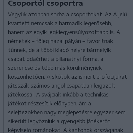
Csoportól csoportra
Vegyük azonban sorba a csoportokat. Az A jelű
kvartett nemcsak a harmadik legerősebb,
hanem az egyik legkiegyensúlyozottabb is. A
németek – főleg hazai pályán – favoritnak
tűnnek, de a többi kiadó helyre bármelyik
csapat odaérhet a pillanatnyi forma, a
szerencse és több más körülménynek
köszönhetően. A skótok az ismert erőfocijukat
játsszák számos angol csapatban leigazolt
játékossal. A svájciak inkább a technikás
játékot részesítik előnyben, ám a
selejtezőkben nagy meglepetésre egyszer sem
sikerült legyőzniük a gyengébb játékerőt
képviselő románokat. A kantonok országának