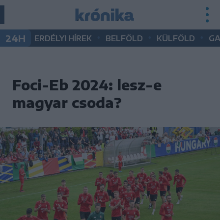
•
•
•
24H
ERDÉLYI HÍREK
BELFÖLD
KÜLFÖLD
G
Foci-Eb 2024: lesz-e
magyar csoda?