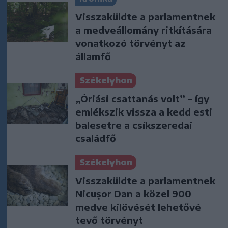
Visszaküldte a parlamentnek
a medveállomány ritkítására
vonatkozó törvényt az
államfő
Székelyhon
„Óriási csattanás volt” – így
emlékszik vissza a kedd esti
balesetre a csíkszeredai
családfő
Székelyhon
Visszaküldte a parlamentnek
Nicușor Dan a közel 900
medve kilövését lehetővé
tevő törvényt