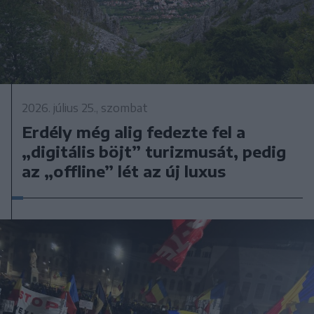
2026. július 25., szombat
Erdély még alig fedezte fel a
„digitális böjt” turizmusát, pedig
az „offline” lét az új luxus