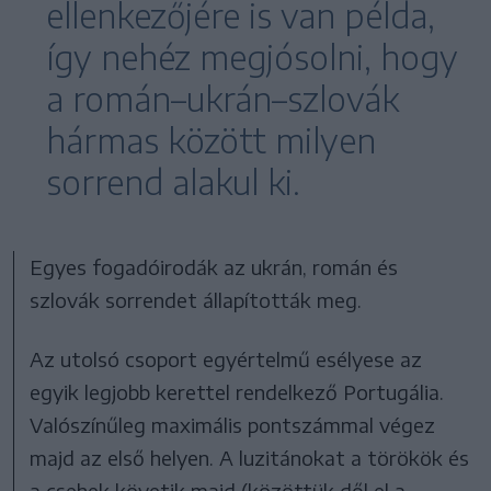
ellenkezőjére is van példa,
így nehéz megjósolni, hogy
a román–ukrán–szlovák
hármas között milyen
sorrend alakul ki.
Egyes fogadóirodák az ukrán, román és
szlovák sorrendet állapították meg.
Az utolsó csoport egyértelmű esélyese az
egyik legjobb kerettel rendelkező Portugália.
Valószínűleg maximális pontszámmal végez
majd az első helyen. A luzitánokat a törökök és
a csehek követik majd (közöttük dől el a