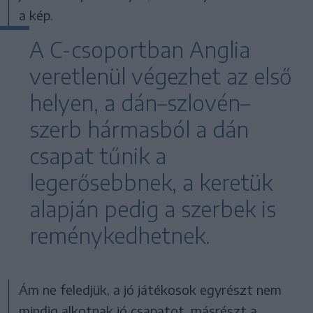
a kép.
A C-csoportban Anglia
veretlenül végezhet az első
helyen, a dán–szlovén–
szerb hármasból a dán
csapat tűnik a
legerősebbnek, a keretük
alapján pedig a szerbek is
reménykedhetnek.
Ám ne feledjük, a jó játékosok egyrészt nem
mindig alkotnak jó csapatot, másrészt a