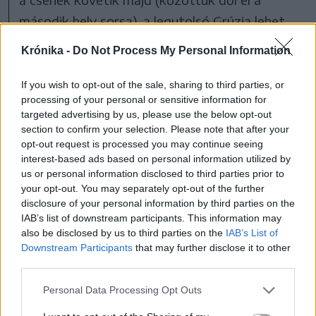
második hely sorsa), a legutolsó Grúzia lehet,
amely újoncként vesz részt az Európa-
Krónika -
Do Not Process My Personal Information
bajnokságon. A grúzok számára a pontszerzés
is már csodaszámba menne.
If you wish to opt-out of the sale, sharing to third parties, or
processing of your personal or sensitive information for
targeted advertising by us, please use the below opt-out
section to confirm your selection. Please note that after your
opt-out request is processed you may continue seeing
interest-based ads based on personal information utilized by
us or personal information disclosed to third parties prior to
your opt-out. You may separately opt-out of the further
disclosure of your personal information by third parties on the
IAB’s list of downstream participants. This information may
also be disclosed by us to third parties on the
IAB’s List of
Downstream Participants
that may further disclose it to other
third parties.
Personal Data Processing Opt Outs