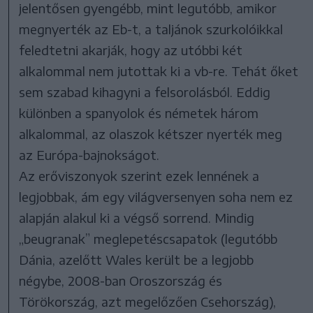
jelentősen gyengébb, mint legutóbb, amikor
megnyerték az Eb-t, a taljánok szurkolóikkal
feledtetni akarják, hogy az utóbbi két
alkalommal nem jutottak ki a vb-re. Tehát őket
sem szabad kihagyni a felsorolásból. Eddig
különben a spanyolok és németek három
alkalommal, az olaszok kétszer nyerték meg
az Európa-bajnokságot.
Az erőviszonyok szerint ezek lennének a
legjobbak, ám egy világversenyen soha nem ez
alapján alakul ki a végső sorrend. Mindig
„beugranak” meglepetéscsapatok (legutóbb
Dánia, azelőtt Wales került be a legjobb
négybe, 2008-ban Oroszország és
Törökország, azt megelőzően Csehország),