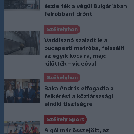
észlelték a végül Bulgáriában
felrobbant drónt
Székelyhon
Vaddisznó szaladt le a
budapesti metróba, felszállt
az egyik kocsira, majd
kilőtték – videóval
Székelyhon
Baka András elfogadta a
felkérést a köztársasági
elnöki tisztségre
Székely Sport
A gól már összejött, az