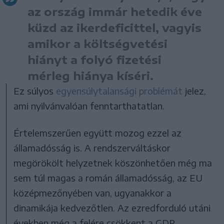
az ország immár hetedik éve
küzd az ikerdeficittel, vagyis
amikor a költségvetési
hiányt a folyó fizetési
mérleg hiánya kíséri.
Ez súlyos
egyensúlytalansági problémát
jelez,
ami nyilvánvalóan fenntarthatatlan.
Értelemszerűen együtt mozog ezzel az
államadósság is. A rendszerváltáskor
megörökölt helyzetnek köszönhetően még ma
sem túl magas a román államadósság, az EU
középmezőnyében van, ugyanakkor a
dinamikája kedvezőtlen. Az ezredforduló utáni
években még a felére csökkent a GDP