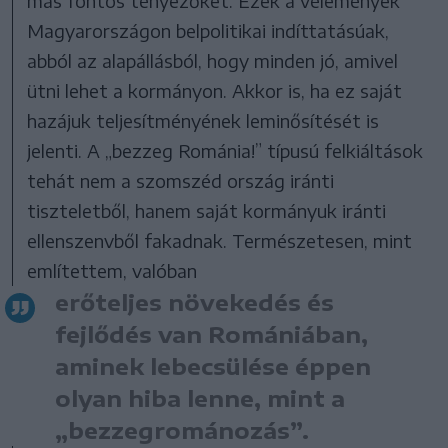
más fontos tényezőket. Ezek a vélemények
Magyarországon belpolitikai indíttatásúak,
abból az alapállásból, hogy minden jó, amivel
ütni lehet a kormányon. Akkor is, ha ez saját
hazájuk teljesítményének leminősítését is
jelenti. A „bezzeg Románia!” típusú felkiáltások
tehát nem a szomszéd ország iránti
tiszteletből, hanem saját kormányuk iránti
ellenszenvből fakadnak. Természetesen, mint
említettem, valóban
erőteljes növekedés és
fejlődés van Romániában,
aminek lebecsülése éppen
olyan hiba lenne, mint a
„bezzegrománozás”.