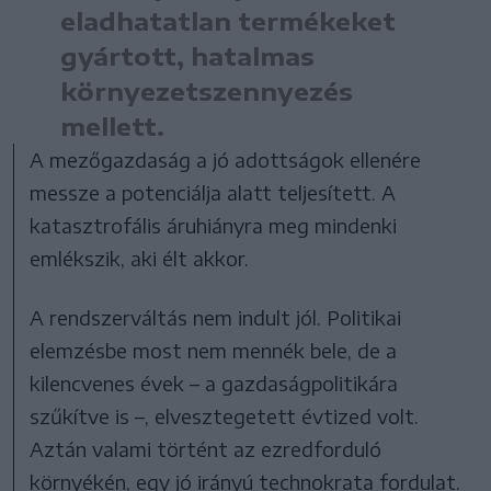
eladhatatlan termékeket
gyártott, hatalmas
környezetszennyezés
mellett.
A mezőgazdaság a jó adottságok ellenére
messze a potenciálja alatt teljesített. A
katasztrofális áruhiányra meg mindenki
emlékszik, aki élt akkor.
A rendszerváltás nem indult jól. Politikai
elemzésbe most nem mennék bele, de a
kilencvenes évek – a gazdaságpolitikára
szűkítve is –, elvesztegetett évtized volt.
Aztán valami történt az ezredforduló
környékén, egy jó irányú technokrata fordulat.