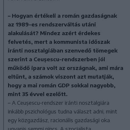
– Hogyan értékeli a román gazdaságnak
az 1989-es rendszerváltás utáni
alakulását? Mindez azért érdekes
felvetés, mert a kommunista időszak
iránti nosztalgiában szenvedő tömegek
szerint a Ceușescu-rendszerben jól
működő ipara volt az országnak, ami mára
eltűnt, a számok viszont azt mutatják,
hogy a mai román GDP sokkal nagyobb,
mint 35 évvel ezelőtt.
– A Ceușescu-rendszer iránti nosztalgiára
inkább pszichológus tudna választ adni, mint
egy közgazdász, racionális gazdasági oka
ugyanis semmi nincs. A szocialista