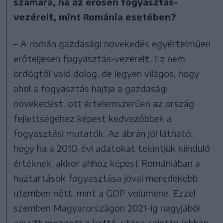
számára, ha az erősen fogyasztás-
vezérelt, mint Románia esetében?
– A román gazdasági növekedés egyértelműen
erőteljesen fogyasztás-vezérelt. Ez nem
ördögtől való dolog, de legyen világos, hogy
ahol a fogyasztás hajtja a gazdasági
növekedést, ott értelemszerűen az ország
fejlettségéhez képest kedvezőbbek a
fogyasztási mutatók. Az ábrán jól látható,
hogy ha a 2010. évi adatokat tekintjük kiinduló
értéknek, akkor ahhoz képest Romániában a
háztartások fogyasztása jóval meredekebb
ütemben nőtt, mint a GDP volumene. Ezzel
szemben Magyarországon 2021-ig nagyjából
együtt mozgott a kettő, utána szintén jobban