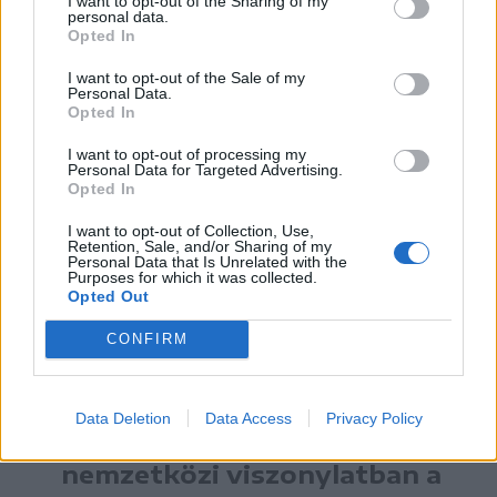
I want to opt-out of the Sharing of my
personal data.
– Egyes közgazdászok szerint a
Opted In
vásárlóerő-paritásos összehasonlításban
I want to opt-out of the Sale of my
Personal Data.
jobb Románia. Ez mennyire releváns adat?
Opted In
– Más a helyzet, ha vásárlóerő-paritáson (PPS)
I want to opt-out of processing my
számoljuk az egy főre jutó GDP-t. Az
Personal Data for Targeted Advertising.
Opted In
alacsonyabb árszínvonalnak köszönhetően a
I want to opt-out of Collection, Use,
román adat itt már hajszállal előzte 2023-ban a
Retention, Sale, and/or Sharing of my
Personal Data that Is Unrelated with the
magyar és a lengyel, még inkább a szlovák
Purposes for which it was collected.
Opted Out
értéket. (Szlovákia vásárló-erőparitás nélkül a
második, azzal együtt az ötödik helyen áll az
CONFIRM
öt ország közül.) Kérdés, hogy melyik a jobb
mutató. Egyik sem tökéletes.
Data Deletion
Data Access
Privacy Policy
A gazdaság erejét
nemzetközi viszonylatban a