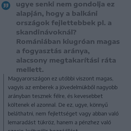
ugye senki nem gondolja ez
alapján, hogy a balkáni
országok fejlettebbek pl. a
skandinávoknál?
Romániában kiugróan magas
a fogyasztás aránya,
alacsony megtakarítási ráta
mellett.
Magyarországon ez utóbbi viszont magas,
vagyis az emberek a jövedelmükből nagyobb
arányban tesznek félre, és kevesebbet
költenek el azonnal. De ez, ugye, könnyű
beláthatni, nem fejlettséget vagy abban való
lemaradást tükröz, hanem a pénzhez való
szocio-kulturális hozzáállást.