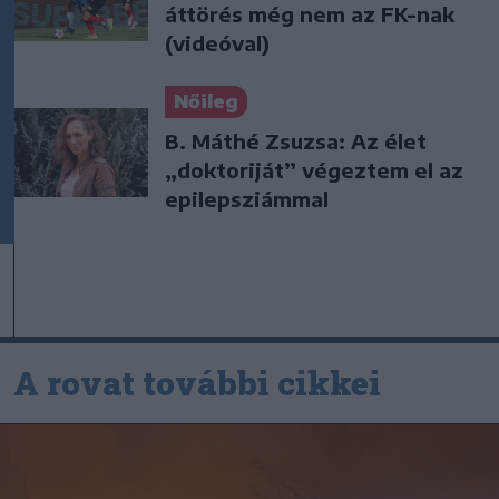
áttörés még nem az FK-nak
(videóval)
Nőileg
B. Máthé Zsuzsa: Az élet
„doktoriját” végeztem el az
epilepsziámmal
A rovat további cikkei