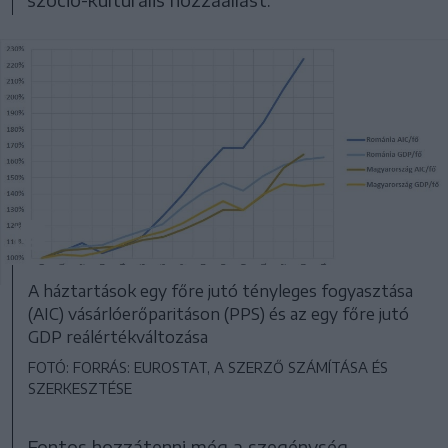
A háztartások egy főre jutó tényleges fogyasztása
(AIC) vásárlóerőparitáson (PPS) és az egy főre jutó
GDP reálértékváltozása
FOTÓ: FORRÁS: EUROSTAT, A SZERZŐ SZÁMÍTÁSA ÉS
SZERKESZTÉSE
Fontos hozzátenni még a szegénység