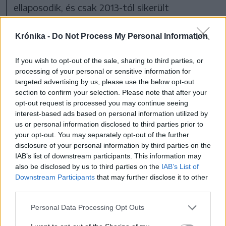
ellaposodik, és csak 2013-tól sikerült
visszakerülni a növekedési pályára.
Krónika -
Do Not Process My Personal Information
If you wish to opt-out of the sale, sharing to third parties, or
processing of your personal or sensitive information for
targeted advertising by us, please use the below opt-out
section to confirm your selection. Please note that after your
opt-out request is processed you may continue seeing
interest-based ads based on personal information utilized by
us or personal information disclosed to third parties prior to
your opt-out. You may separately opt-out of the further
disclosure of your personal information by third parties on the
IAB’s list of downstream participants. This information may
also be disclosed by us to third parties on the
IAB’s List of
Downstream Participants
that may further disclose it to other
A GDP volumennövekedése 2020-as euró-
third parties.
egyenértéken
Personal Data Processing Opt Outs
FOTÓ: FORRÁS: EUROSTAT, A SZERZŐ SZERKESZTÉSE