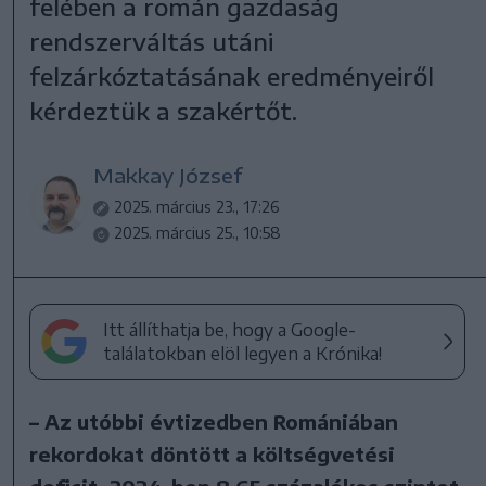
felében a román gazdaság
rendszerváltás utáni
felzárkóztatásának eredményeiről
kérdeztük a szakértőt.
Makkay József
2025. március 23., 17:26
2025. március 25., 10:58
Itt állíthatja be, hogy a Google-
találatokban elöl legyen a Krónika!
– Az utóbbi évtizedben Romániában
rekordokat döntött a költségvetési