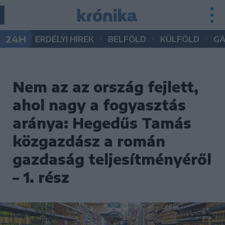
•
•
•
24H
ERDÉLYI HÍREK
BELFÖLD
KÜLFÖLD
G
Nem az az ország fejlett,
ahol nagy a fogyasztás
aránya: Hegedűs Tamás
közgazdász a román
gazdaság teljesítményéről
– 1. rész