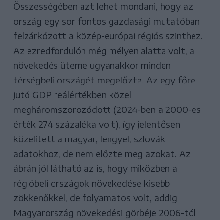
Összességében azt lehet mondani, hogy az
ország egy sor fontos gazdasági mutatóban
felzárkózott a közép-európai régiós szinthez.
Az ezredfordulón még mélyen alatta volt, a
növekedés üteme ugyanakkor minden
térségbeli országét megelőzte. Az egy főre
jutó GDP reálértékben közel
megháromszorozódott (2024-ben a 2000-es
érték 274 százaléka volt), így jelentősen
közelített a magyar, lengyel, szlovák
adatokhoz, de nem előzte meg azokat. Az
ábrán jól látható az is, hogy miközben a
régióbeli országok növekedése kisebb
zökkenőkkel, de folyamatos volt, addig
Magyarország növekedési görbéje 2006-tól