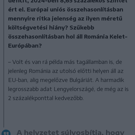
deficit, 2024-ben 8,65 százalékos szintet
ért el. Európai uniós összehasonlításban
mennyire ritka jelenség az ilyen méretű
költségvetési hiány? Szűkebb
összehasonlításban hol áll Románia Kelet-
Európában?
– Volt és van rá példa más tagállamban is, de
jelenleg Románia az utolsó előtti helyen áll az
EU-ban, alig megelőzve Bulgáriát. A harmadik
legrosszabb adat Lengyelországé, de még az is
2 százalékponttal kedvezőbb.
A helyzetet súlyosbítja, hogy