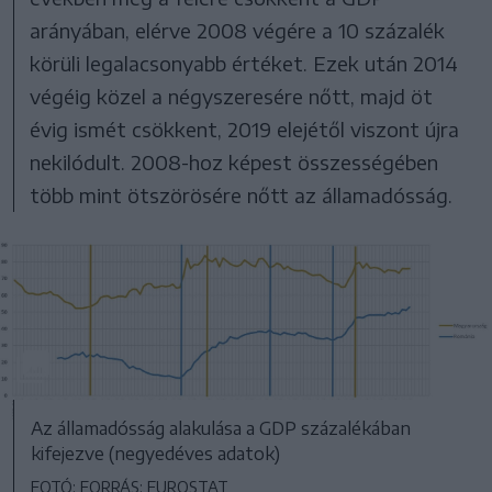
arányában, elérve 2008 végére a 10 százalék
körüli legalacsonyabb értéket. Ezek után 2014
végéig közel a négyszeresére nőtt, majd öt
évig ismét csökkent, 2019 elejétől viszont újra
nekilódult. 2008-hoz képest összességében
több mint ötszörösére nőtt az államadósság.
Az államadósság alakulása a GDP százalékában
kifejezve (negyedéves adatok)
FOTÓ: FORRÁS: EUROSTAT