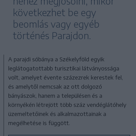
nehéz megjósolni, mikor
következhet be egy
beomlás vagy egyéb
történés Parajdon.
A parajdi sóbánya a Székelyföld egyik
leglátogatottabb turisztikai látványossága
volt, amelyet évente százezrek kerestek fel,
és amelytől nemcsak az ott dolgozó
bányászok, hanem a településen és a
környékén létrejött több száz vendéglátóhely
üzemeltetőinek és alkalmazottainak a
megélhetése is függött.