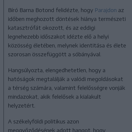
Bíró Barna Botond felidézte, hogy
Parajdon
az
időben meghozott döntések hiánya természeti
katasztrófát okozott, és az eddigi
legnehezebb időszakot idézte elő a helyi
közösség életében, melynek identitása és élete
szorosan összefüggött a sóbányával.
Hangsúlyozta, elengedhetetlen, hogy a
hatóságok megtalálják a valódi megoldásokat
a térség számára, valamint felelősségre vonják
mindazokat, akik felelősek a kialakult
helyzetért.
A székelyföldi politikus azon
meggyőződésének adott hangot, hogy