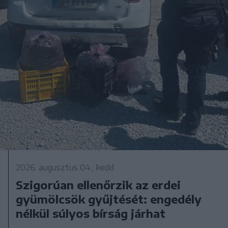
2026. augusztus 04., kedd
Szigorúan ellenőrzik az erdei
gyümölcsök gyűjtését: engedély
nélkül súlyos bírság járhat