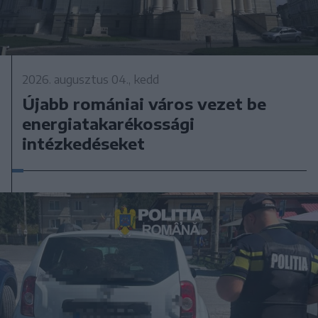
2026. augusztus 04., kedd
Újabb romániai város vezet be
energiatakarékossági
intézkedéseket