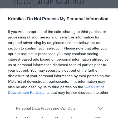
motorjának számító
létesítményt.
Krónika -
Do Not Process My Personal Information
Az évforduló kapcsán készített riportjában a
If you wish to opt-out of the sale, sharing to third parties, or
processing of your personal or sensitive information for
román Recorder oknyomozó portál
targeted advertising by us, please use the below opt-out
rámutatott: miközben a bánya elárasztása
section to confirm your selection. Please note that after your
opt-out request is processed you may continue seeing
nyomán a helyi gazdaság összeomlott, a
interest-based ads based on personal information utilized by
katasztrófa felelősét egy évvel a tragédia
us or personal information disclosed to third parties prior to
után sem nevezték meg, és a bányát
your opt-out. You may separately opt-out of the further
disclosure of your personal information by third parties on the
működtető Országos Sóipari Társaság
IAB’s list of downstream participants. This information may
(Salrom) is a javasolt sürgősségi
also be disclosed by us to third parties on the
IAB’s List of
Downstream Participants
that may further disclose it to other
munkálatoknak csak a felét végezte el.
third parties.
A portál Gerhard Winters holland hidrológust is
Personal Data Processing Opt Outs
megszólaltatta, aki az Európai Unió