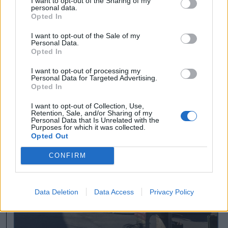
I want to opt-out of the Sharing of my
personal data.
Veszélyhelyzet-reagálási Koordinációs
Opted In
Központjának a kataszrófa után a helyszínen
I want to opt-out of the Sale of my
tájékozódó küldöttségét vezette.
Personal Data.
Opted In
I want to opt-out of processing my
korábban írtuk
Personal Data for Targeted Advertising.
Opted In
I want to opt-out of Collection, Use,
Retention, Sale, and/or Sharing of my
Personal Data that Is Unrelated with the
Purposes for which it was collected.
Opted Out
CONFIRM
Data Deletion
Data Access
Privacy Policy