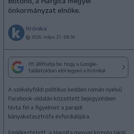
Botond, a Hargita megyei
önkormányzat elnöke.
Krónika
2026. május 27., 08:34
Itt állíthatja be, hogy a Google-
találatokban elöl legyen a Krónika!
A székelyföldi politikus kedden román nyelvű
Facebook-oldalán közzétett bejegyzésben
hívta fel a figyelmet a parajdi
bányakatasztrófa évfordulójára.
Emlékeztetett, a Hargita megyei község lakói