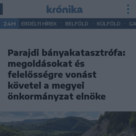
•
•
•
24H
ERDÉLYI HÍREK
BELFÖLD
KÜLFÖLD
G
Parajdi bányakatasztrófa:
megoldásokat és
felelősségre vonást
követel a megyei
önkormányzat elnöke