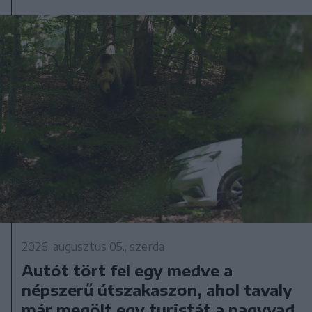
2026. augusztus 05., szerda
Autót tört fel egy medve a
népszerű útszakaszon, ahol tavaly
már megölt egy turistát a nagyvad