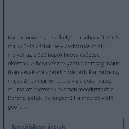
Mint ismeretes, a székelyföldi sóbányát 2025.
május 6-án zárták be vízszivárgás miatt,
melyet az előző napok heves esőzései
okoztak. A helyi vészhelyzeti bizottság május
8-án veszélyhelyzetet hirdetett. Pár hétre rá,
május 27-én már ömlött a víz a sóbányába,
miután az esőzések nyomán megduzzadt a
Korond-patak, és megsérült a medrét védő
geofólia.
korábban írtuk