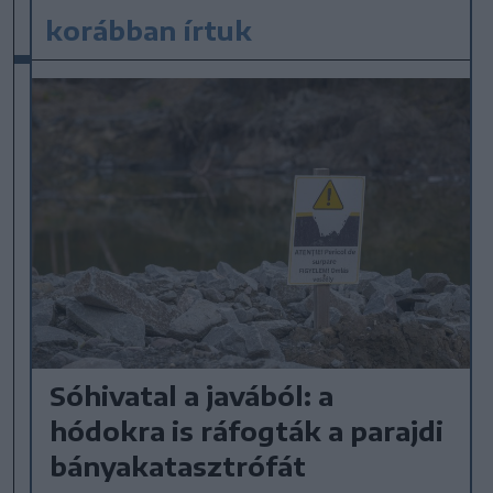
korábban írtuk
Sóhivatal a javából: a
hódokra is ráfogták a parajdi
bányakatasztrófát