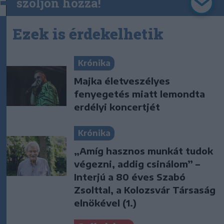
szóljon hozzá!
Ezek is érdekelhetik
Krónika
Majka életveszélyes
fenyegetés miatt lemondta
erdélyi koncertjét
Krónika
„Amíg hasznos munkát tudok
végezni, addig csinálom” –
Interjú a 80 éves Szabó
Zsolttal, a Kolozsvár Társaság
elnökével (1.)