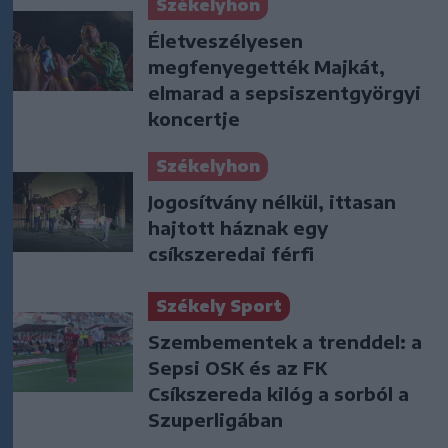
Székelyhon
Életveszélyesen
megfenyegették Majkát,
elmarad a sepsiszentgyörgyi
koncertje
Székelyhon
Jogosítvány nélkül, ittasan
hajtott háznak egy
csíkszeredai férfi
Székely Sport
Szembementek a trenddel: a
Sepsi OSK és az FK
Csíkszereda kilóg a sorból a
Szuperligában