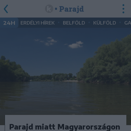
• Parajd
•
•
•
24H
ERDÉLYI HÍREK
BELFÖLD
KÜLFÖLD
G
Parajd miatt Magyarországon