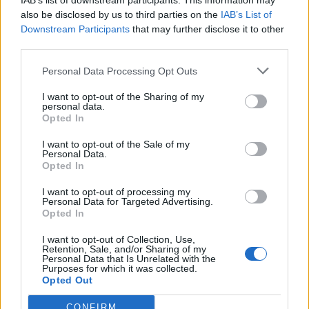
IAB’s list of downstream participants. This information may
Korábbi cikkek betöltése
also be disclosed by us to third parties on the
IAB’s List of
Downstream Participants
that may further disclose it to other
third parties.
Personal Data Processing Opt Outs
I want to opt-out of the Sharing of my
personal data.
Opted In
I want to opt-out of the Sale of my
Personal Data.
Hasznos
Opted In
I want to opt-out of processing my
Impresszum
Personal Data for Targeted Advertising.
Opted In
Szerzői jogok
Adatvédelmi tájékoztató
I want to opt-out of Collection, Use,
Retention, Sale, and/or Sharing of my
Cookie-kezelési tájékoztató
Personal Data that Is Unrelated with the
Purposes for which it was collected.
Hozzászólási szabályzat
Opted Out
Nyomtatott lapjaink archívuma
CONFIRM