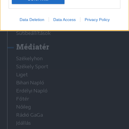
Médiaajánlat
Látogatottsági adatok
Data Deletion
Data Access
Privacy Policy
Sütibeállítások
Médiatér
Székelyhon
Székely Sport
Liget
Bihari Napló
Erdélyi Napló
Főtér
Nőileg
Rádió GaGa
Jóállás