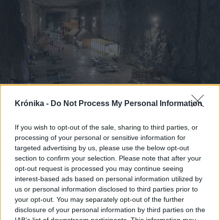
Krónika -
Do Not Process My Personal Information
2025. június 09., hétfő
If you wish to opt-out of the sale, sharing to third parties, or
processing of your personal or sensitive information for
A sóhoz kapcsolódó parajdi
targeted advertising by us, please use the below opt-out
életforma elvesztésének
section to confirm your selection. Please note that after your
kockázatára hívja fel a figyelmet az
opt-out request is processed you may continue seeing
interest-based ads based on personal information utilized by
SZNT
us or personal information disclosed to third parties prior to
your opt-out. You may separately opt-out of the further
disclosure of your personal information by third parties on the