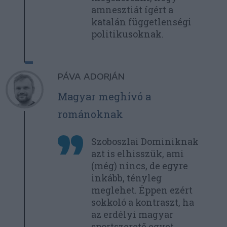
amnesztiát ígért a
katalán függetlenségi
politikusoknak.
PÁVA ADORJÁN
Magyar meghívó a
románoknak
Szoboszlai Dominiknak
azt is elhisszük, ami
(még) nincs, de egyre
inkább, tényleg
meglehet. Éppen ezért
sokkoló a kontraszt, ha
az erdélyi magyar
sportszerető egyet