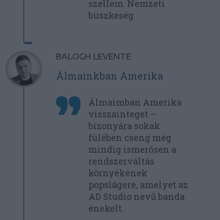
szellem. Nemzeti
büszkeség.
BALOGH LEVENTE
Álmainkban Amerika
Álmaimban Amerika
visszainteget –
bizonyára sokak
fülében cseng még
mindig ismerősen a
rendszerváltás
környékének
popslágere, amelyet az
AD Studio nevű banda
énekelt.