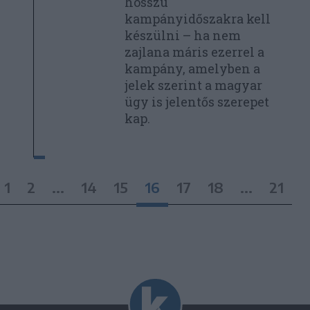
hosszú
kampányidőszakra kell
készülni – ha nem
zajlana máris ezerrel a
kampány, amelyben a
jelek szerint a magyar
ügy is jelentős szerepet
kap.
1
2
...
14
15
16
17
18
...
21