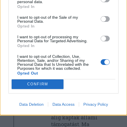
personal data.
adott-e egyáltalán
Opted In
valamit.
I want to opt-out of the Sale of my
Personal Data.
Opted In
MAKKAY JÓZSEF
I want to opt-out of processing my
Personal Data for Targeted Advertising.
A hazai kisgazdák
Opted In
hattyúdala
I want to opt-out of Collection, Use,
Retention, Sale, and/or Sharing of my
Personal Data that Is Unrelated with the
Purposes for which it was collected.
A rendszerváltás utáni
Opted Out
kilencvenes évek
mezőgazdasága az
CONFIRM
átmeneti időszak
valamennyi rákfenéje
ellenére is kifizetődő
Data Deletion
Data Access
Privacy Policy
volt, miközben a gazdák
alig kaptak állami
támogatást. Ma