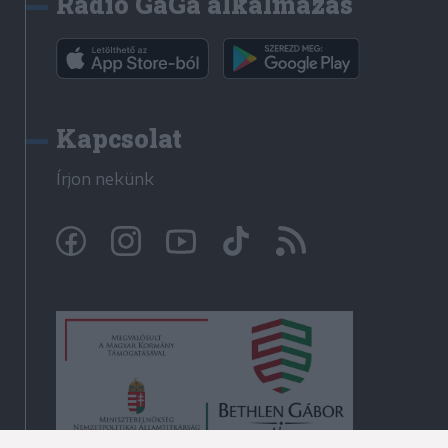
Rádió GaGa alkalmazás
Kapcsolat
Írjon nekünk