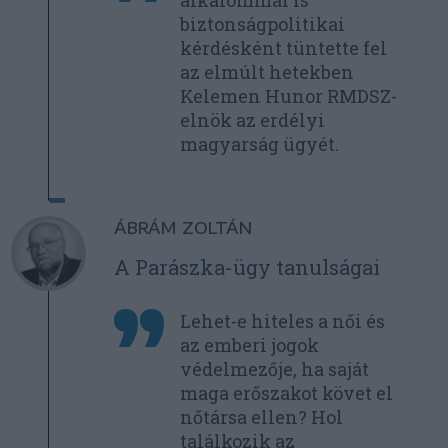
alkalommal is
biztonságpolitikai
kérdésként tüntette fel
az elmúlt hetekben
Kelemen Hunor RMDSZ-
elnök az erdélyi
magyarság ügyét.
ÁBRÁM ZOLTÁN
A Parászka-ügy tanulságai
Lehet-e hiteles a női és
az emberi jogok
védelmezője, ha saját
maga erőszakot követ el
nőtársa ellen? Hol
találkozik az