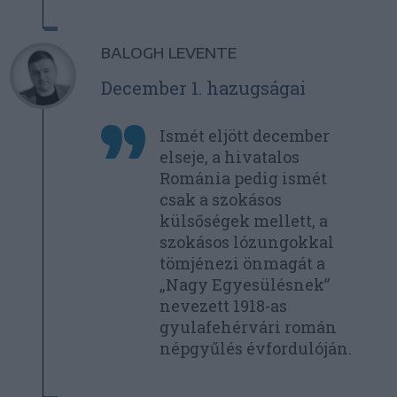
BALOGH LEVENTE
December 1. hazugságai
Ismét eljött december
elseje, a hivatalos
Románia pedig ismét
csak a szokásos
külsőségek mellett, a
szokásos lózungokkal
tömjénezi önmagát a
„Nagy Egyesülésnek”
nevezett 1918-as
gyulafehérvári román
népgyűlés évfordulóján.