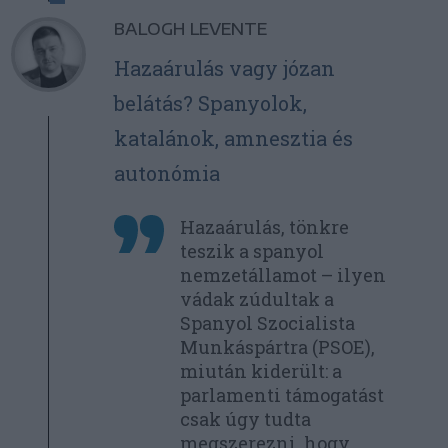
BALOGH LEVENTE
Hazaárulás vagy józan
belátás? Spanyolok,
katalánok, amnesztia és
autonómia
Hazaárulás, tönkre
teszik a spanyol
nemzetállamot – ilyen
vádak zúdultak a
Spanyol Szocialista
Munkáspártra (PSOE),
miután kiderült: a
parlamenti támogatást
csak úgy tudta
megszerezni, hogy