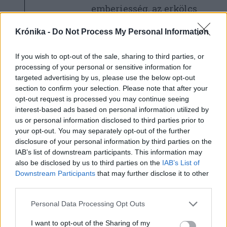
emberiesség, az erkölcs
és a jog?
Krónika -
Do Not Process My Personal Information
If you wish to opt-out of the sale, sharing to third parties, or
BALOGH LEVENTE
processing of your personal or sensitive information for
targeted advertising by us, please use the below opt-out
Osztrák schengeni „ajándék”
section to confirm your selection. Please note that after your
opt-out request is processed you may continue seeing
A román schengeni
interest-based ads based on personal information utilized by
us or personal information disclosed to third parties prior to
csatlakozás
your opt-out. You may separately opt-out of the further
feltételekhez kötött
disclosure of your personal information by third parties on the
részleges
IAB’s list of downstream participants. This information may
jóváhagyásának
also be disclosed by us to third parties on the
IAB’s List of
ígéretével az osztrák
Downstream Participants
that may further disclose it to other
kormány úgy adott
third parties.
„ajándékot”
Personal Data Processing Opt Outs
Bukarestnek, hogy
kétséges: valójában
I want to opt-out of the Sharing of my