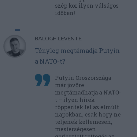
szép kor ilyen válságos
időben!
BALOGH LEVENTE
Tényleg megtámadja Putyin
a NATO-t?
Putyin Oroszországa
már jövőre
megtámadhatja a NATO-
t – ilyen hírek
röppentek fel az elmúlt
napokban, csak hogy ne
teljenek kellemesen,
mesterségesen
gerjesztett rettegés az