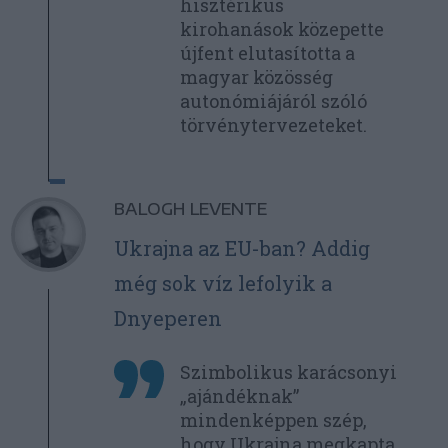
hisztérikus
kirohanások közepette
újfent elutasította a
magyar közösség
autonómiájáról szóló
törvénytervezeteket.
BALOGH LEVENTE
Ukrajna az EU-ban? Addig
még sok víz lefolyik a
Dnyeperen
Szimbolikus karácsonyi
„ajándéknak”
mindenképpen szép,
hogy Ukrajna megkapta