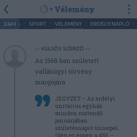
• Vélemény
•
•
•
•
24H
KULTÚRA
SPORT
VÉLEMÉNY
ERDÉLYI NAPLÓ
-- KÜLSŐS SZERZŐ --
Az 1568-ban született
vallásügyi törvény
margójára
JEGYZET – Az erdélyi
unitárius egyház
minden esztendő
januárjában
születésnapot ünnepel.
Idén ez éppen a 455. −