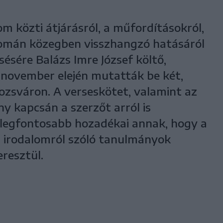
m közti átjárásról, a műfordításokról,
omán közegben visszhangzó hatásáról
ésére Balázs Imre József költő,
 november elején mutatták be két,
zsváron. A verseskötet, valamint az
y kapcsán a szerzőt arról is
 legfontosabb hozadékai annak, hogy a
az irodalomról szóló tanulmányok
resztül.