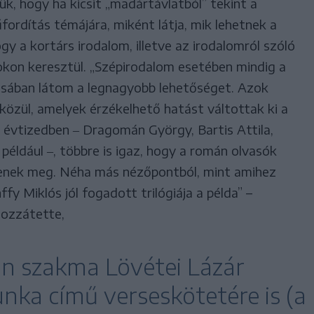
ük, hogy ha kicsit „madártávlatból” tekint a
rdítás témájára, miként látja, mik lehetnek a
y a kortárs irodalom, illetve az irodalomról szóló
kon keresztül. „Szépirodalom esetében mindig a
sában látom a legnagyobb lehetőséget. Azok
közül, amelyek érzékelhető hatást váltottak ki a
évtizedben ‒ Dragomán György, Bartis Attila,
éldául ‒, többre is igaz, hogy a román olvasók
ítenek meg. Néha más nézőpontból, mint amihez
y Miklós jól fogadott trilógiája a példa” –
Hozzátette,
án szakma Lövétei Lázár
nka című verseskötetére is (a