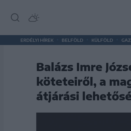
•
•
•
ERDÉLYI HÍREK
BELFÖLD
KÜLFÖLD
GAZ
Balázs Imre Józ
köteteiről, a ma
átjárási lehetős