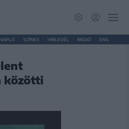
•
•
•
•
 NAPLÓ
SZÍNES
HÍRLEVÉL
RÁDIÓ
ENG
lent
 közötti