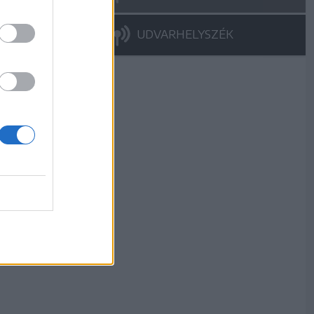
UDVARHELYSZÉK