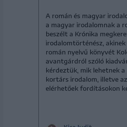
A román és magyar irodalo
a magyar irodalomnak a r
beszélt a Krónika megkeres
irodalomtörténész, akinek
román nyelvű könyvét Kolo
avantgárdról szóló kiadván
kérdeztük, mik lehetnek a
kortárs irodalom, illetve 
elérhetőek fordításokon ke
Kiss Judit