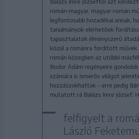
Balázs Imre Józseftől azt kérdezt
román-magyar, magyar-román műfo
legfontosabb hozadékai annak, hog
tanulmányok elérhetőek fordításo
tapasztalatok élményszerű átadá
közül a románra fordított művek 
román közegben az utóbbi másfél 
Bodor Ádám regényeire gondolok p
számára is ismerős világot jelen
hozzászokhattak ‒ erre pedig Bánff
mutatott rá Balázs Imre József. 
felfigyelt a rom
László Feketemu