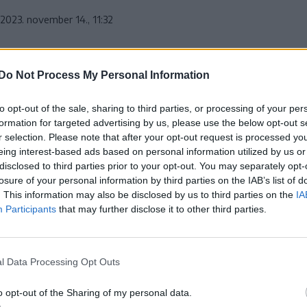
2023. november 14., 11:32
Do Not Process My Personal Information
ogle-találatokban elöl legyen a Krónika!
to opt-out of the sale, sharing to third parties, or processing of your per
 mutatták be Balázs Imre József költőnek,
formation for targeted advertising by us, please use the below opt-out s
r selection. Please note that after your opt-out request is processed y
 november elején. A két kiadvány közül az egyik
eing interest-based ads based on personal information utilized by us or
kötet román fordítása – Kocsis Francisko
disclosed to third parties prior to your opt-out. You may separately opt-
rzőnek az avantgárdról szóló tanulmánykötete.
losure of your personal information by third parties on the IAB’s list of
. This information may also be disclosed by us to third parties on the
IA
Participants
that may further disclose it to other third parties.
sef számára nem új a magyar
 közti, irodalmi igényű
l Data Processing Opt Outs
dítás.
o opt-out of the Sharing of my personal data.