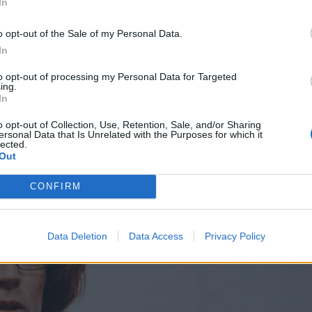
In
o opt-out of the Sale of my Personal Data.
lecher, Gellu Naum és Ilarie Voronca műveit,
In
 Az avantgárd az erdélyi magyar irodalomban
to opt-out of processing my Personal Data for Targeted
ing.
szintén Kocsis Francisko tolmácsolásában.
In
o opt-out of Collection, Use, Retention, Sale, and/or Sharing
ersonal Data that Is Unrelated with the Purposes for which it
lected.
Out
CONFIRM
Data Deletion
Data Access
Privacy Policy