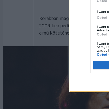
Opted 
I want t
Korábban magyarra ültette át M. B
Opted 
2009-ben pedig napvilágot látott
I want 
Advertis
című kötetének román fordítása, 
Opted 
I want t
of my P
was col
Opted 