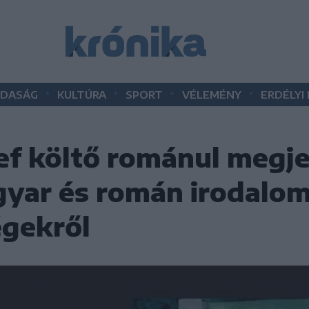
•
•
•
•
DASÁG
KULTÚRA
SPORT
VÉLEMÉNY
ERDÉLYI
sef költő románul megje
gyar és román irodalom
égekről