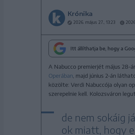
Krónika
2026. május 27., 13:23
2026
Itt állíthatja be, hogy a Go
A Nabucco premierjét május 28-án
Operában
, majd június 2-án láth
közölte: Verdi Nabuccója olyan o
szerepelnie kell. Kolozsváron leg
de nem sokáig j
ok miatt, hogy el