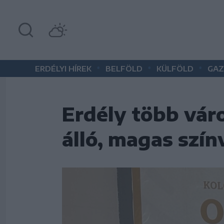
•
•
•
ERDÉLYI HÍREK
BELFÖLD
KÜLFÖLD
GAZ
Erdély több váro
álló, magas szí