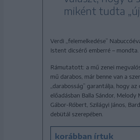
miként tudta „ú
Verdi „felemelkedése” Nabuccóéval
Istent dicsérő emberré – mondta.
Rámutatott: a mű zenei megvalósí
mű darabos, már benne van a szerz
„darabosság” garantálja, hogy az o
előadásban Balla Sándor, Melody 
Gábor-Róbert, Szilágyi János, Bar
debütál szerepében.
korábban írtuk