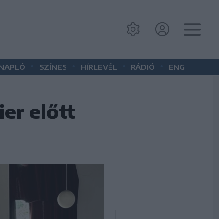
•
•
•
•
 NAPLÓ
SZÍNES
HÍRLEVÉL
RÁDIÓ
ENG
er előtt