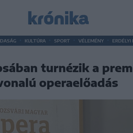
•
•
•
•
DASÁG
KULTÚRA
SPORT
VÉLEMÉNY
ERDÉLYI
sában turnézik a premi
nvonalú operaelőadás