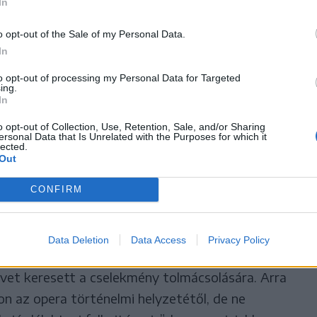
In
t több erdélyi városban is be
o opt-out of the Sale of my Personal Data.
In
ni
to opt-out of processing my Personal Data for Targeted
ing.
In
o opt-out of Collection, Use, Retention, Sale, and/or Sharing
ger Ferenc óriási megtiszteltetésnek nevezte,
ersonal Data that Is Unrelated with the Purposes for which it
lected.
olozsváron
. Az a tény pedig, hogy első
Out
ccót, minden várakozását felülmúlta - mondta.
CONFIRM
szereposztás és a karnagy a biztosíték arra, hogy
t. Anger Ferenc, aki az előadás díszlettervezője
Data Deletion
Data Access
Privacy Policy
izualitásában és tartalmában is megállja a helyét.
elvet keresett a cselekmény tolmácsolására. Arra
n az opera történelmi helyzetétől, de ne