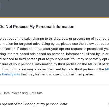
l
Do Not Process My Personal Information
ságát az is jelzi, hogy az 1842-es milánói
, 1858-ban színpadra állították Kolozsváron.
to opt-out of the sale, sharing to third parties, or processing of your per
formation for targeted advertising by us, please use the below opt-out s
r selection. Please note that after your opt-out request is processed y
 vezénylésével,
Anger Ferenc
rendezésében
eing interest-based ads based on personal information utilized by us or
e. A szegedi születésű rendező már a társulat
disclosed to third parties prior to your opt-out. You may separately opt-
losure of your personal information by third parties on the IAB’s list of
. This information may also be disclosed by us to third parties on the
IA
Participants
that may further disclose it to other third parties.
z díszletelemekre,
ős költségvetésből kellett színpadra állítani,
adáson.
l Data Processing Opt Outs
dolkodtak,
o opt-out of the Sharing of my personal data.