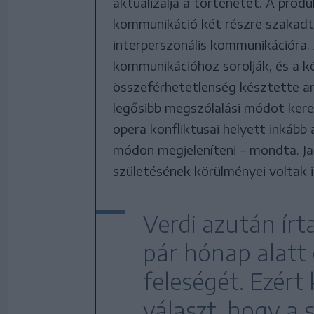
aktualizálja a történetet. A produk
kommunikáció két részre szakadt, 
interperszonális kommunikációra. A
kommunikációhoz sorolják, és a k
összeférhetetlenség késztette ar
legősibb megszólalási módot keres
opera konfliktusai helyett inkább 
módon megjeleníteni – mondta. J
születésének körülményei voltak i
Verdi azután írt
pár hónap alatt 
feleségét. Ezért
választ, hogy a 