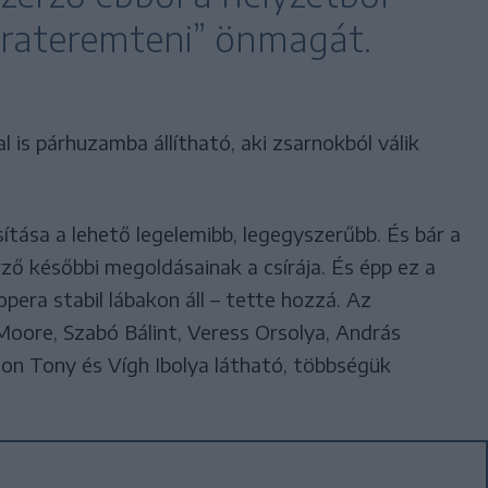
jrateremteni” önmagát.
 is párhuzamba állítható, aki zsarnokból válik
tása a lehető legelemibb, legegyszerűbb. És bár a
ő későbbi megoldásainak a csírája. És épp ez a
pera stabil lábakon áll – tette hozzá. Az
Moore, Szabó Bálint, Veress Orsolya, András
don Tony és Vígh Ibolya látható, többségük