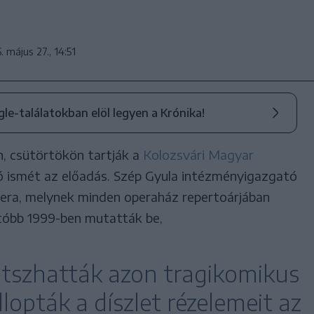
. május 27., 14:51
ogle-találatokban elöl legyen a Krónika!
, csütörtökön tartják a
Kolozsvári Magyar
ató ismét az előadás. Szép Gyula intézményigazgató
pera, melynek minden operaház repertoárjában
utóbb 1999-ben mutatták be,
átszhatták azon tragikomikus
lopták a díszlet rézelemeit az