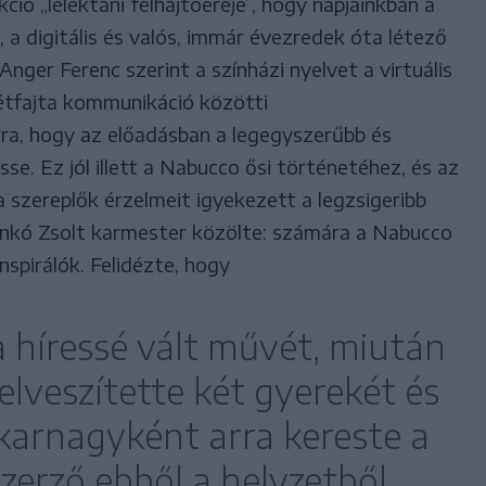
ció „lélektani felhajtóereje”, hogy napjainkban a
a digitális és valós, immár évezredek óta létező
nger Ferenc szerint a színházi nyelvet a virtuális
étfajta kommunikáció közötti
ra, hogy az előadásban a legegyszerűbb és
se. Ez jól illett a Nabucco ősi történetéhez, és az
a szereplők érzelmeit igyekezett a legzsigeribb
ankó Zsolt karmester közölte: számára a Nabucco
nspirálók. Felidézte, hogy
a híressé vált művét, miután
elveszítette két gyerekét és
 karnagyként arra kereste a
szerző ebből a helyzetből