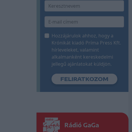
Hozzájárulok ahhoz, hogy a
Krónikát kiadó Príma Press Kft.
hírleveleket, valamint
alkalmanként kereskedelmi
jellegű ajánlatokat küldjön.
Rádió GaGa