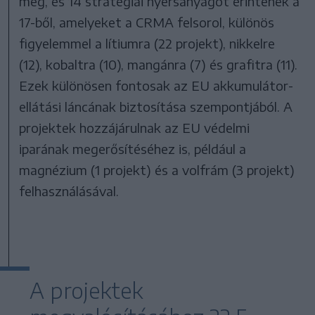
meg, és 14 stratégiai nyersanyagot érintenek a
17-ből, amelyeket a CRMA felsorol, különös
figyelemmel a lítiumra (22 projekt), nikkelre
(12), kobaltra (10), mangánra (7) és grafitra (11).
Ezek különösen fontosak az EU akkumulátor-
ellátási láncának biztosítása szempontjából. A
projektek hozzájárulnak az EU védelmi
iparának megerősítéséhez is, például a
magnézium (1 projekt) és a volfrám (3 projekt)
felhasználásával.
A projektek