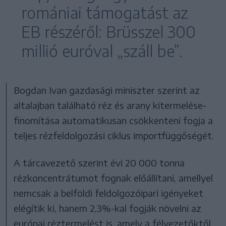
romániai támogatást az
EB részéről: Brüsszel 300
millió euróval „száll be”.
Bogdan Ivan gazdasági miniszter szerint az
altalajban található réz és arany kitermelése-
finomítása automatikusan csökkenteni fogja a
teljes rézfeldolgozási ciklus importfüggőségét.
A tárcavezető szerint évi 20 000 tonna
rézkoncentrátumot fognak előállítani, amellyel
nemcsak a belföldi feldolgozóipari igényeket
elégítik ki, hanem 2,3%-kal fogják növelni az
európai réztermelést is, amely a félvezetőktől