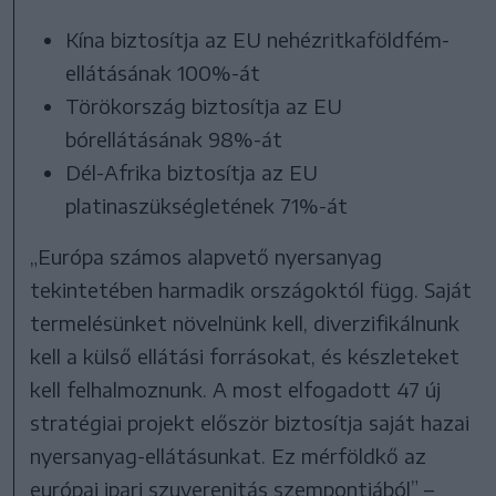
Kína biztosítja az EU nehézritkaföldfém-
ellátásának 100%-át
Törökország biztosítja az EU
bórellátásának 98%-át
Dél-Afrika biztosítja az EU
platinaszükségletének 71%-át
„Európa számos alapvető nyersanyag
tekintetében harmadik országoktól függ. Saját
termelésünket növelnünk kell, diverzifikálnunk
kell a külső ellátási forrásokat, és készleteket
kell felhalmoznunk. A most elfogadott 47 új
stratégiai projekt először biztosítja saját hazai
nyersanyag-ellátásunkat. Ez mérföldkő az
európai ipari szuverenitás szempontjából” –