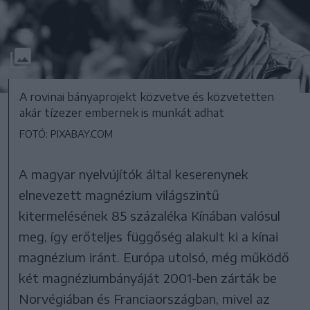
A rovinai bányaprojekt közvetve és közvetetten
akár tízezer embernek is munkát adhat
FOTÓ: PIXABAY.COM
A magyar nyelvújítók által keserenynek
elnevezett magnézium világszintű
kitermelésének 85 százaléka Kínában valósul
meg, így erőteljes függőség alakult ki a kínai
magnézium iránt. Európa utolsó, még működő
két magnéziumbányáját 2001-ben zárták be
Norvégiában és Franciaországban, mivel az