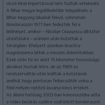
olcsó kínai importáruval nem tudtak vetekedni.
A Bihar megye legdélkeletibb településén, a
Bihar-hegység lábainál fekvő, színromán
Bondoraszón 1977-ben fedezték fel a
lelőhelyet, amikor – Nicolae Ceaușescu diktátor
utasítására – uránium után kutattak a
térségben. Ehelyett azonban brucitra-
magnéziumra leltek a meszes dolomitokban.
Ezek után tíz év alatt 15 kilométer hosszúságú
aknákat hoztak létre, de az 1989-es
rendszerváltás után leálltak a kutatások
anélkül, hogy pontosan felbecsülték volna a
föld mélyén rejtőző ásványi kincs értékét.
Az állami hatóság 2003-ban koncesszióba adta
a teljes bezárás szélére sodródott bondoraszói