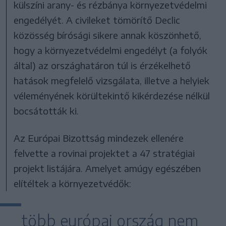
külszíni arany- és rézbánya környezetvédelmi
engedélyét. A civileket tömörítő Declic
közösség bírósági sikere annak köszönhető,
hogy a környezetvédelmi engedélyt (a folyók
által) az országhatáron túl is érzékelhető
hatások megfelelő vizsgálata, illetve a helyiek
véleményének körültekintő kikérdezése nélkül
bocsátották ki.
Az Európai Bizottság mindezek ellenére
felvette a rovinai projektet a 47 stratégiai
projekt listájára. Amelyet amúgy egészében
elítéltek a környezetvédők:
több európai ország nem