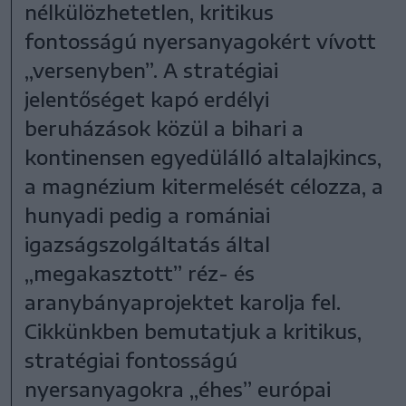
nélkülözhetetlen, kritikus
fontosságú nyersanyagokért vívott
„versenyben”. A stratégiai
jelentőséget kapó erdélyi
beruházások közül a bihari a
kontinensen egyedülálló altalajkincs,
a magnézium kitermelését célozza, a
hunyadi pedig a romániai
igazságszolgáltatás által
„megakasztott” réz- és
aranybányaprojektet karolja fel.
Cikkünkben bemutatjuk a kritikus,
stratégiai fontosságú
nyersanyagokra „éhes” európai