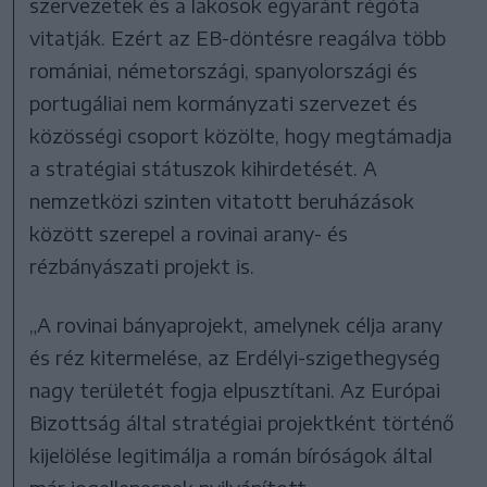
szervezetek és a lakosok egyaránt régóta
vitatják. Ezért az EB-döntésre reagálva több
romániai, németországi, spanyolországi és
portugáliai nem kormányzati szervezet és
közösségi csoport közölte, hogy megtámadja
a stratégiai státuszok kihirdetését. A
nemzetközi szinten vitatott beruházások
között szerepel a rovinai arany- és
rézbányászati projekt is.
„A rovinai bányaprojekt, amelynek célja arany
és réz kitermelése, az Erdélyi-szigethegység
nagy területét fogja elpusztítani. Az Európai
Bizottság által stratégiai projektként történő
kijelölése legitimálja a román bíróságok által