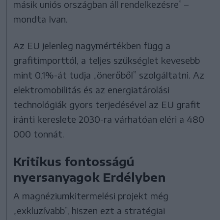
másik uniós országban áll rendelkezésre” –
mondta Ivan.
Az EU jelenleg nagymértékben függ a
grafitimporttól, a teljes szükséglet kevesebb
mint 0,1%-át tudja „önerőből” szolgáltatni. Az
elektromobilitás és az energiatárolási
technológiák gyors terjedésével az EU grafit
iránti kereslete 2030-ra várhatóan eléri a 480
000 tonnát.
Kritikus fontosságú
nyersanyagok Erdélyben
A magnéziumkitermelési projekt még
„exkluzívabb”, hiszen ezt a stratégiai