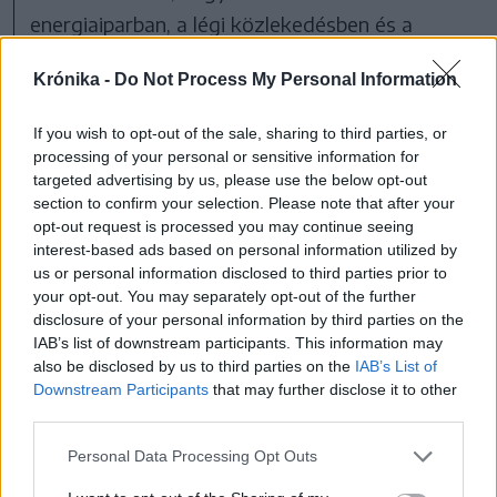
energiaiparban, a légi közlekedésben és a
védelmi iparban használt kritikus
Krónika -
Do Not Process My Personal Information
nyersanyagok, amelyekért „a világ
nagyhatalmai is versengnek”.
If you wish to opt-out of the sale, sharing to third parties, or
processing of your personal or sensitive information for
targeted advertising by us, please use the below opt-out
Románia összesen hét projektet ajánlott az
section to confirm your selection. Please note that after your
Európai Bizottság figyelmébe, amelyekből
opt-out request is processed you may continue seeing
három ment át a rostán: közülük kettő
interest-based ads based on personal information utilized by
us or personal information disclosed to third parties prior to
magánvállalkozás, egy pedig állami cég
your opt-out. You may separately opt-out of the further
projektje. Bogdan Ivan gazdasági miniszter
disclosure of your personal information by third parties on the
IAB’s list of downstream participants. This information may
ismertetése szerint utóbbi a Gorj megyei, „100
also be disclosed by us to third parties on the
IAB’s List of
százalékban román” beruházást megvalósító
Downstream Participants
that may further disclose it to other
third parties.
Salrom sóipari vállalat, amely 200 millió eurós
EU-támogatással termelhet ki grafitot Baia de
Personal Data Processing Opt Outs
Fier térségében, újranyitva a korábban bezárt