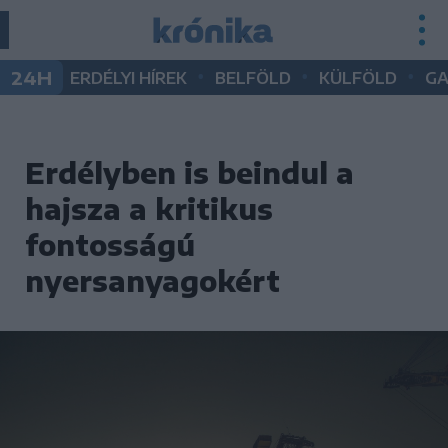
•
•
•
24H
ERDÉLYI HÍREK
BELFÖLD
KÜLFÖLD
G
Erdélyben is beindul a
hajsza a kritikus
fontosságú
nyersanyagokért