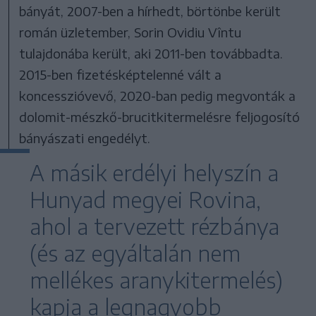
bányát, 2007-ben a hírhedt, börtönbe került
román üzletember, Sorin Ovidiu Vîntu
tulajdonába került, aki 2011-ben továbbadta.
2015-ben fizetésképtelenné vált a
koncesszióvevő, 2020-ban pedig megvonták a
dolomit-mészkő-brucitkitermelésre feljogosító
bányászati engedélyt.
A másik erdélyi helyszín a
Hunyad megyei Rovina,
ahol a tervezett rézbánya
(és az egyáltalán nem
mellékes aranykitermelés)
kapja a legnagyobb