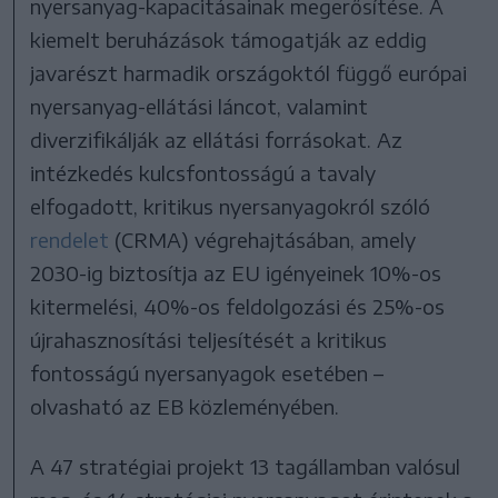
nyersanyag-kapacitásainak megerősítése. A
kiemelt beruházások támogatják az eddig
javarészt harmadik országoktól függő európai
nyersanyag-ellátási láncot, valamint
diverzifikálják az ellátási forrásokat. Az
intézkedés kulcsfontosságú a tavaly
elfogadott, kritikus nyersanyagokról szóló
rendelet
(CRMA) végrehajtásában, amely
2030-ig biztosítja az EU igényeinek 10%-os
kitermelési, 40%-os feldolgozási és 25%-os
újrahasznosítási teljesítését a kritikus
fontosságú nyersanyagok esetében –
olvasható az EB közleményében.
A 47 stratégiai projekt 13 tagállamban valósul