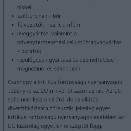
nikkel
szélturbinák = bór
félvezetők = szilíciumfém
üveggyártás, valamint a
növénytermesztési célú műtrágyagyártás
= borátok
repülőgépek gyártása és üzemeltetése =
magnézium és szkandium
Csakhogy a kritikus fontosságú nyersanyagok
többnyire az EU-n kívülről származnak. Az EU
soha nem lesz önellátó, de az ellátás
diverzifikálására törekszik. Jelenleg egyes
kritikus fontosságú nyersanyagok esetében az
EU kizárólag egyetlen országtól függ: