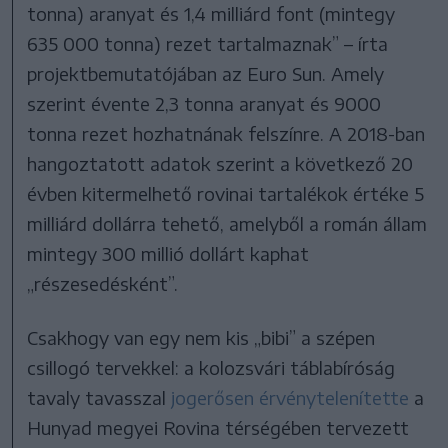
tonna) aranyat és 1,4 milliárd font (mintegy
635 000 tonna) rezet tartalmaznak” – írta
projektbemutatójában az Euro Sun. Amely
szerint évente 2,3 tonna aranyat és 9000
tonna rezet hozhatnának felszínre. A 2018-ban
hangoztatott adatok szerint a következő 20
évben kitermelhető rovinai tartalékok értéke 5
milliárd dollárra tehető, amelyből a román állam
mintegy 300 millió dollárt kaphat
„részesedésként”.
Csakhogy van egy nem kis „bibi” a szépen
csillogó tervekkel: a kolozsvári táblabíróság
tavaly tavasszal
jogerősen érvénytelenítette
a
Hunyad megyei Rovina térségében tervezett