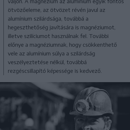
váljon. A magnézium az alumínium egyik fontos
ötvözőeleme, az ötvözet révén javul az
alumínium szilárdsága, továbbá a
hegeszthetőség javítására is magnéziumot,
illetve szilíciumot használnak fel. További
előnye a magnéziumnak, hogy csökkenthető
vele az alumínium súlya a szilárdság
veszélyeztetése nélkül, továbbá
rezgéscsillapító képessége is kedvező.