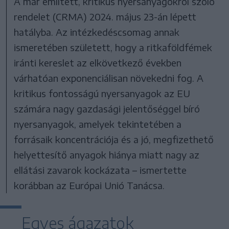
A már említett, kritikus nyersanyagokról szóló
rendelet (CRMA) 2024. május 23-án lépett
hatályba. Az intézkedéscsomag annak
ismeretében született, hogy a ritkaföldfémek
iránti kereslet az elkövetkező években
várhatóan exponenciálisan növekedni fog. A
kritikus fontosságú nyersanyagok az EU
számára nagy gazdasági jelentőséggel bíró
nyersanyagok, amelyek tekintetében a
forrásaik koncentrációja és a jó, megfizethető
helyettesítő anyagok hiánya miatt nagy az
ellátási zavarok kockázata – ismertette
korábban az Európai Unió Tanácsa.
Egyes ágazatok