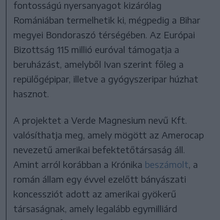
fontosságú nyersanyagot kizárólag
Romániában termelhetik ki, mégpedig a Bihar
megyei Bondoraszó térségében. Az Európai
Bizottság 115 millió euróval támogatja a
beruházást, amelyből Ivan szerint főleg a
repülőgépipar, illetve a gyógyszeripar húzhat
hasznot.
A projektet a Verde Magnesium nevű Kft.
valósíthatja meg, amely mögött az Amerocap
nevezetű amerikai befektetőtársaság áll.
Amint arról korábban a Krónika
beszámolt
, a
román állam egy évvel ezelőtt bányászati
koncessziót adott az amerikai gyökerű
társaságnak, amely legalább egymilliárd