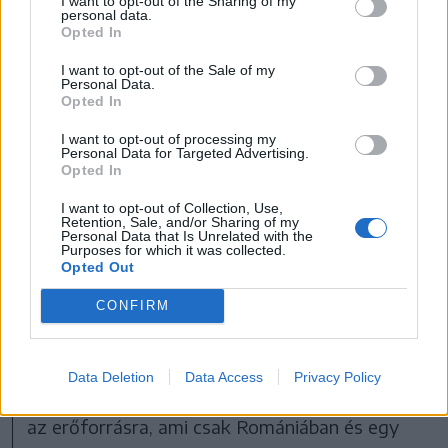
I want to opt-out of the Sharing of my
bányát.
personal data.
Opted In
I want to opt-out of the Sale of my
Itt a miniszter szerint évi
Personal Data.
Opted In
15 000 tonna grafitot
I want to opt-out of processing my
Personal Data for Targeted Advertising.
fognak kitermelni, amelyet
Opted In
az autóiparban, a védelmi
I want to opt-out of Collection, Use,
Retention, Sale, and/or Sharing of my
iparban és az
Personal Data that Is Unrelated with the
Purposes for which it was collected.
Opted Out
energiatárolásban lehet
CONFIRM
felhasználni.
Data Deletion
Data Access
Privacy Policy
„Európának egyre nagyobb szüksége van erre
az erőforrásra, ami csak Romániában és egy