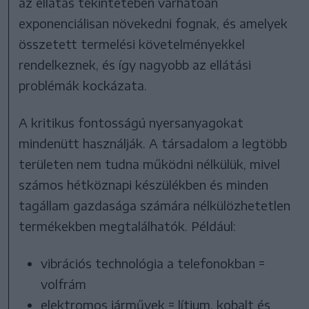
az ellátás tekintetében várhatóan
exponenciálisan növekedni fognak, és amelyek
összetett termelési követelményekkel
rendelkeznek, és így nagyobb az ellátási
problémák kockázata.
A kritikus fontosságú nyersanyagokat
mindenütt használják. A társadalom a legtöbb
területen nem tudna működni nélkülük, mivel
számos hétköznapi készülékben és minden
tagállam gazdasága számára nélkülözhetetlen
termékekben megtalálhatók. Például:
vibrációs technológia a telefonokban =
volfrám
elektromos járművek = lítium, kobalt és