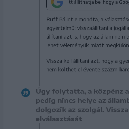
Itt állíthatja be, hogy a Go
Ruff Bálint elmondta, a választá
egyértelmű: visszaállítani a jogáll
állítani azt is, hogy az állam ne
lehet véleményük miatt megkülön
Vissza kell állítani azt, hogy a gy
nem költhet el évente százmilliár
Úgy folytatta, a közpénz 
pedig nincs helye az állam
dolgozik az szolgál. Vissza 
elválasztását