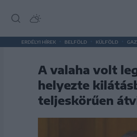
•
•
•
ERDÉLYI HÍREK
BELFÖLD
KÜLFÖLD
GAZ
A valaha volt l
helyezte kilátá
teljeskörűen átv