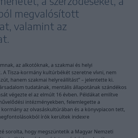
enetét, a szerződéseket, a
ól megvalósított
t, valamint az
t.
lomnak, az alkotóknak, a szakmai és helyi
. A Tisza-kormány kultúrbékét szeretne vívni, nem
zút, hanem szakmai helyreállítást” – jelentette ki.
 társadalom tudatának, mentális állapotának szándékos
sát végezte el az elmúlt 16 évben. Példákat említve
zművelődési intézményekben, felemlegette a
 kormány az olvasáskultúrában és a könyvpiacon tett,
megfontolásokból írók kerültek indexre
közé sorolta, hogy megszüntetik a Magyar Nemzeti