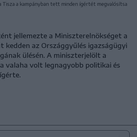
 a Tisza a kampányban tett minden ígértét megvalósítsa
ént jellemezte a Miniszterelnökséget a
lint kedden az Országgyűlés igazságügyi
ának ülésén. A miniszterjelölt a
 a valaha volt legnagyobb politikai és
ígérte.