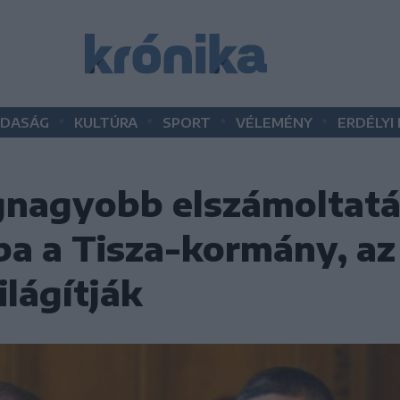
•
•
•
•
DASÁG
KULTÚRA
SPORT
VÉLEMÉNY
ERDÉLYI
egnagyobb elszámoltatá
sba a Tisza-kormány, a
ilágítják