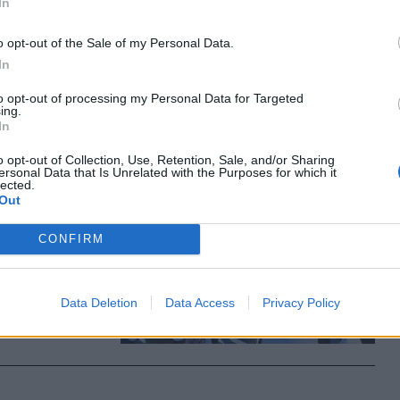
In
ott
o opt-out of the Sale of my Personal Data.
ozások
In
.
to opt-out of processing my Personal Data for Targeted
ing.
In
o opt-out of Collection, Use, Retention, Sale, and/or Sharing
ersonal Data that Is Unrelated with the Purposes for which it
koznak
lected.
Out
CONFIRM
s
 össze
 ország
Data Deletion
Data Access
Privacy Policy
k a