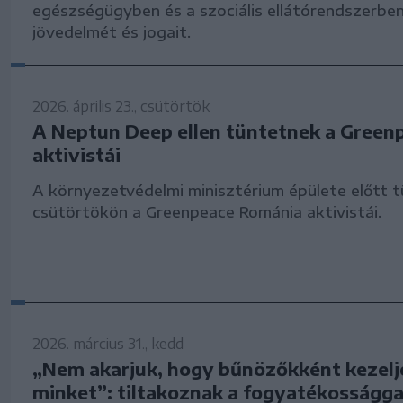
egészségügyben és a szociális ellátórendszerbe
jövedelmét és jogait.
2026. április 23., csütörtök
A Neptun Deep ellen tüntetnek a Green
aktivistái
A környezetvédelmi minisztérium épülete előtt 
csütörtökön a Greenpeace Románia aktivistái.
2026. március 31., kedd
„Nem akarjuk, hogy bűnözőkként kezel
minket”: tiltakoznak a fogyatékosságga