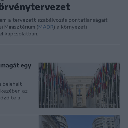
törvénytervezet
m a tervezett szabályozás pontatlanságait
i Minisztérium (
MADR
) a környezeti
el kapcsolatban.
l magát egy
 belehalt
a kezében az
özölte a