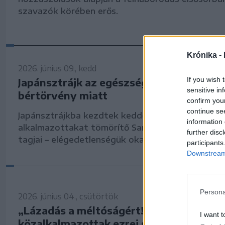
szavazók körében erős.
Krónika -
2026. június 09., kedd
If you wish 
Japánsztrájk az egészségügyben a kész
sensitive in
bértörvény miatt
confirm you
continue se
Japánsztrájkba kezdtek kedden az egészségügyi
information 
alkalmazottakat tömörítő Sanitas szakszerveze
further disc
tagjai – elégedetlenségük oka a készülő bértörvé
participants
Downstream 
Persona
2026. június 04., csütörtök
„Lázadás a méltóságért!”: adóhivatalno
I want t
közalkalmazottak ezrei szüntették be 