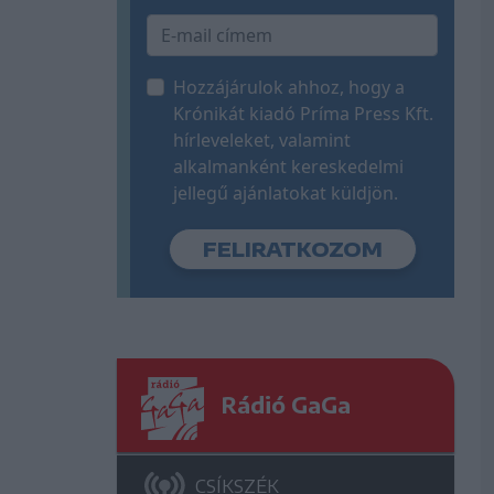
Hozzájárulok ahhoz, hogy a
Krónikát kiadó Príma Press Kft.
hírleveleket, valamint
alkalmanként kereskedelmi
jellegű ajánlatokat küldjön.
Rádió GaGa
CSÍKSZÉK