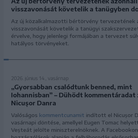
Az új bértörvény tervezetének azonnali
visszavonását követelik a tanügyben do
Az új közalkalmazotti bértörvény tervezetének 
visszavonását követelik a tanügyi szakszervezet
érvelve, hogy jelenlegi formájában a tervezet súl
hatályos törvényeket.
2026. június 14., vasárnap
„Gyorsabban csalódtunk benned, mint
Iohannisban” – Dühödt kommentáradat 
Nicușor Danra
Valóságos
kommentcunamit
indított el Nicușor 
vasárnapi döntése, amellyel Eugen Tomac helyet
Veșteát jelölte miniszterelnöknek. A Facebooko
hozzászólások alapján a felháborodás elsősorban