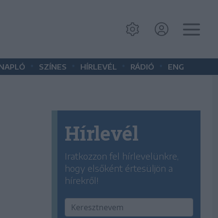
•
•
•
•
 NAPLÓ
SZÍNES
HÍRLEVÉL
RÁDIÓ
ENG
Hírlevél
Iratkozzon fel hírlevelünkre,
hogy elsőként értesüljön a
hírekről!