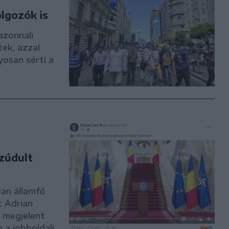
lgozók is
azonnali
ek, azzal
yosan sérti a
zúdult
Dan államfő
t Adrian
n megjelent
 a jobboldali