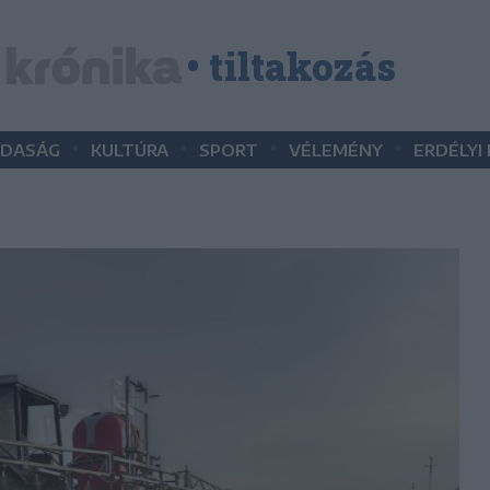
• tiltakozás
•
•
•
•
DASÁG
KULTÚRA
SPORT
VÉLEMÉNY
ERDÉLYI