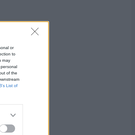
sonal or
ection to
ou may
 personal
out of the
 downstream
B’s List of