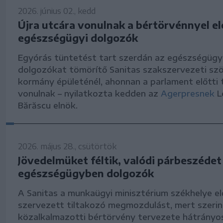
2026. június 02., kedd
Újra utcára vonulnak a bértörvénnyel e
egészségügyi dolgozók
Egyórás tüntetést tart szerdán az egészségüg
dolgozókat tömörítő Sanitas szakszervezeti sz
kormány épületénél, ahonnan a parlament előtti 
vonulnak – nyilatkozta kedden az
Agerpresnek
L
Bărăscu elnök.
2026. május 28., csütörtök
Jövedelmüket féltik, valódi párbeszédet
egészségügyben dolgozók
A Sanitas a munkaügyi minisztérium székhelye el
szervezett tiltakozó megmozdulást, mert szerin
közalkalmazotti bértörvény tervezete hátrányos