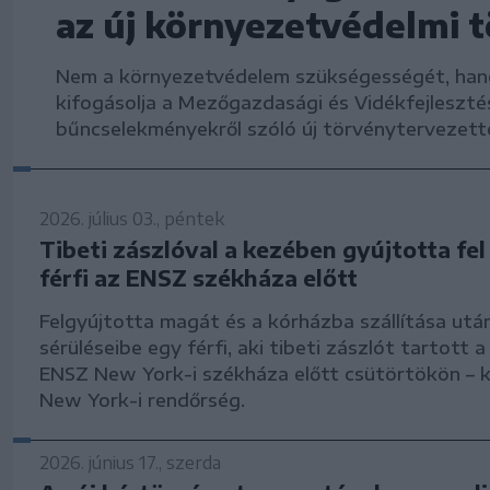
az új környezetvédelmi 
Nem a környezetvédelem szükségességét, hane
kifogásolja a Mezőgazdasági és Vidékfejlesztés
bűncselekményekről szóló új törvénytervezett
2026. július 03., péntek
Tibeti zászlóval a kezében gyújtotta fe
férfi az ENSZ székháza előtt
Felgyújtotta magát és a kórházba szállítása után
sérüléseibe egy férfi, aki tibeti zászlót tartott 
ENSZ New York-i székháza előtt csütörtökön – k
New York-i rendőrség.
2026. június 17., szerda