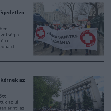
légedetlen
yben
övetség a
térre
eonard
 kérnek az
őtt
tük az új
an érinti az