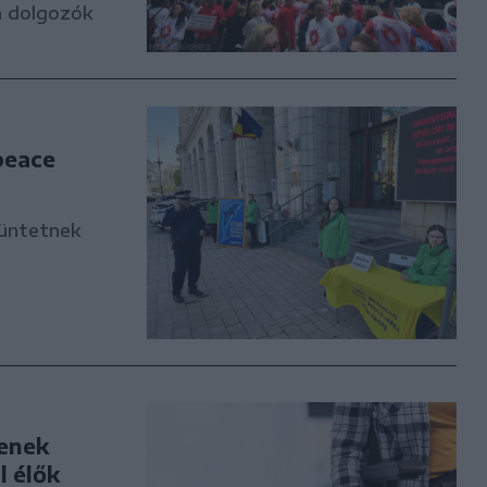
n dolgozók
peace
tüntetnek
jenek
l élők