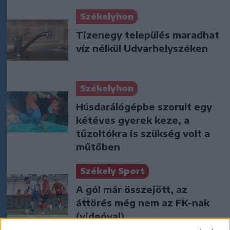
Székelyhon
Tizenegy település maradhat
víz nélkül Udvarhelyszéken
Székelyhon
Húsdarálógépbe szorult egy
kétéves gyerek keze, a
tűzoltókra is szükség volt a
műtőben
Székely Sport
A gól már összejött, az
áttörés még nem az FK-nak
(videóval)