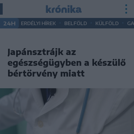
•
•
•
24H
ERDÉLYI HÍREK
BELFÖLD
KÜLFÖLD
G
Japánsztrájk az
egészségügyben a készülő
bértörvény miatt