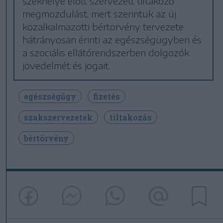
székhelye előtt szervezett tiltakozó
megmozdulást, mert szerintük az új
közalkalmazotti bértörvény tervezete
hátrányosan érinti az egészségügyben és
a szociális ellátórendszerben dolgozók
jövedelmét és jogait.
egészségügy
fizetés
szakszervezetek
tiltakozás
bértörvény