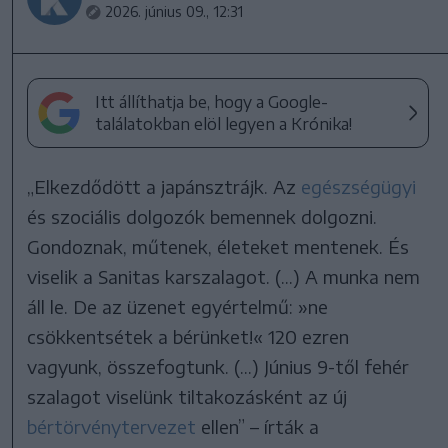
2026. június 09., 12:31
Itt állíthatja be, hogy a Google-
találatokban elöl legyen a Krónika!
„Elkezdődött a japánsztrájk. Az
egészségügyi
és szociális dolgozók bemennek dolgozni.
Gondoznak, műtenek, életeket mentenek. És
viselik a Sanitas karszalagot. (...) A munka nem
áll le. De az üzenet egyértelmű: »ne
csökkentsétek a bérünket!« 120 ezren
vagyunk, összefogtunk. (...) Június 9-től fehér
szalagot viselünk tiltakozásként az új
bértörvénytervezet
ellen” – írták a