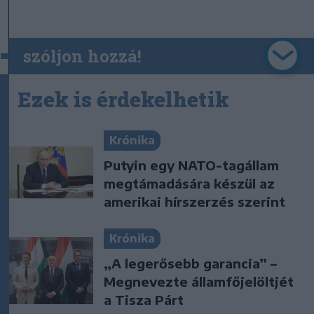
szóljon hozzá!
Ezek is érdekelhetik
Krónika
Putyin egy NATO-tagállam
megtámadására készül az
amerikai hírszerzés szerint
Krónika
„A legerősebb garancia” –
Megnevezte államfőjelöltjét
a Tisza Párt