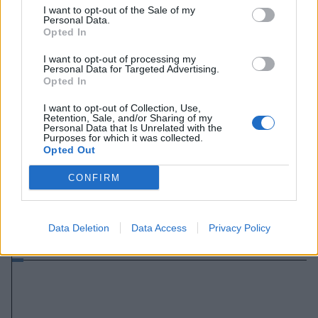
I want to opt-out of the Sale of my
Personal Data.
Opted In
I want to opt-out of processing my
Personal Data for Targeted Advertising.
Opted In
I want to opt-out of Collection, Use,
Retention, Sale, and/or Sharing of my
Personal Data that Is Unrelated with the
Purposes for which it was collected.
Opted Out
2026. augusztus 08., szombat
CONFIRM
Haladnak az uszályok
elsüllyesztésével, tovább csökkent
Data Deletion
Data Access
Privacy Policy
a Duna vízállása Cernavodánál