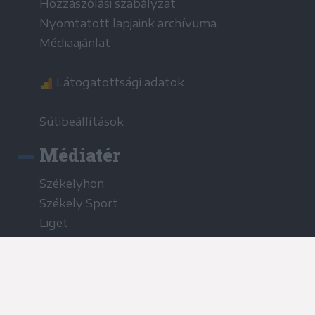
Hozzászólási szabályzat
Nyomtatott lapjaink archívuma
Médiaajánlat
Látogatottsági adatok
Sütibeállítások
Médiatér
Székelyhon
Székely Sport
Liget
Bihari Napló
Erdélyi Napló
Főtér
Nőileg