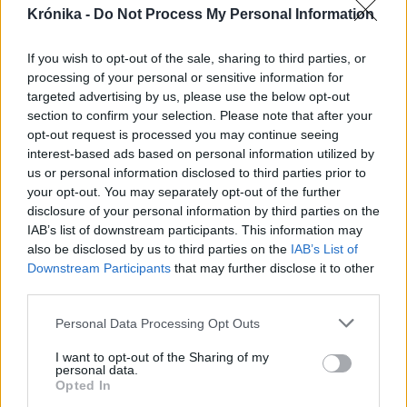
Krónika -
Do Not Process My Personal Information
Nőileg
B. Máthé Zsuzsa: Az élet
If you wish to opt-out of the sale, sharing to third parties, or
„doktoriját” végeztem el az
processing of your personal or sensitive information for
targeted advertising by us, please use the below opt-out
epilepsziámmal
section to confirm your selection. Please note that after your
opt-out request is processed you may continue seeing
interest-based ads based on personal information utilized by
us or personal information disclosed to third parties prior to
your opt-out. You may separately opt-out of the further
disclosure of your personal information by third parties on the
IAB’s list of downstream participants. This information may
A rovat további cikkei
also be disclosed by us to third parties on the
IAB’s List of
Downstream Participants
that may further disclose it to other
third parties.
Personal Data Processing Opt Outs
I want to opt-out of the Sharing of my
personal data.
Opted In