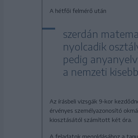
A hétfői felmérő után
szerdán matemat
nyolcadik osztál
pedig anyanyelv
a nemzeti kiseb
Az írásbeli vizsgák 9-kor kezdődn
érvényes személyazonosító okmán
kiosztásától számított két óra.
A feladatok megoldásához a tanuló