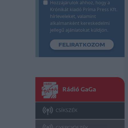
Hozzájárulok ahhoz, hogy a
Krónikát kiadó Príma Press Kft.
hírleveleket, valamint
alkalmanként kereskedelmi
jellegű ajánlatokat küldjön.
Rádió GaGa
CSÍKSZÉK
GYERGYÓSZÉK