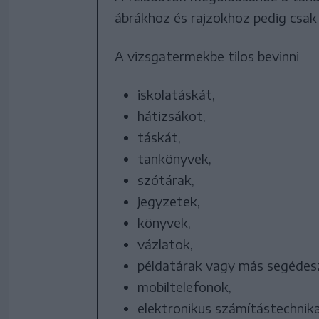
ábrákhoz és rajzokhoz pedig csak
A vizsgatermekbe tilos bevinni
iskolatáskát,
hátizsákot,
táskát,
tankönyvek,
szótárak,
jegyzetek,
könyvek,
vázlatok,
példatárak vagy más segédes
mobiltelefonok,
elektronikus számítástechni