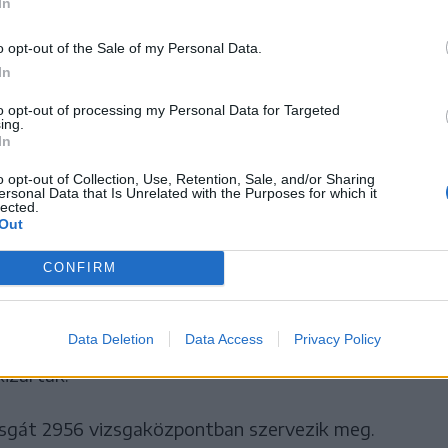
In
o opt-out of the Sale of my Personal Data.
n azt is leszögezték, hogy a tanárok „nem
In
térium a „kudarcos reformjait” tesztelheti, de nem
to opt-out of processing my Personal Data for Targeted
ing.
i, illetve „egyes vezetők hiúságának áldozatai”
In
o opt-out of Collection, Use, Retention, Sale, and/or Sharing
ersonal Data that Is Unrelated with the Purposes for which it
lected.
 mint 148 ezer diák kezdte meg a
Out
CONFIRM
vizsgájára feliratkozott több mint 148 ezer diák
a román nyelv és irodalomból tartott írásbeli
Data Deletion
Data Access
Privacy Policy
tási minisztérium. Ugyanakkor négy tanulót
kizártak.
sgát 2956 vizsgaközpontban szervezik meg.