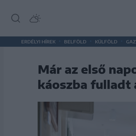
•
•
•
ERDÉLYI HÍREK
BELFÖLD
KÜLFÖLD
GAZ
Már az első nap
káoszba fulladt 