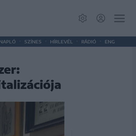
•
•
•
•
 NAPLÓ
SZÍNES
HÍRLEVÉL
RÁDIÓ
ENG
zer:
talizációja