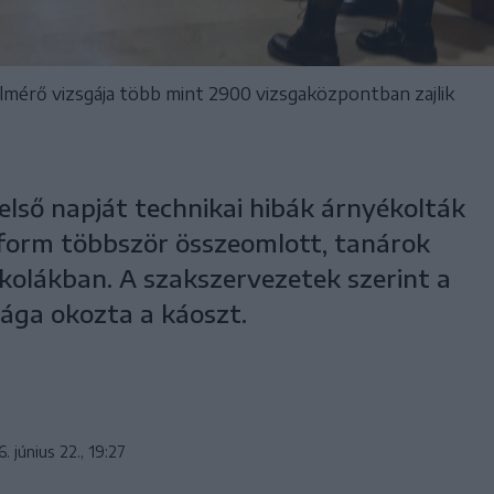
mérő vizsgája több mint 2900 vizsgaközpontban zajlik
első napját technikai hibák árnyékolták
atform többször összeomlott, tanárok
skolákban. A szakszervezetek szerint a
ága okozta a káoszt.
. június 22., 19:27