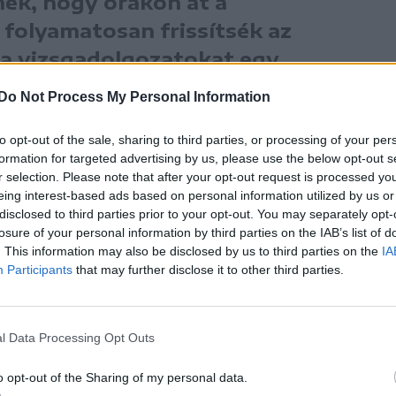
nek, hogy órákon át a
 folyamatosan frissítsék az
k a vizsgadolgozatokat egy
ikailag kimerítő környezetben”
Do Not Process My Personal Information
s
.
to opt-out of the sale, sharing to third parties, or processing of your per
formation for targeted advertising by us, please use the below opt-out s
 a minisztérium próbálta bagatellizálni a
r selection. Please note that after your opt-out request is processed y
eing interest-based ads based on personal information utilized by us or
nt” állítva be a történteket, ami szerintük arról
disclosed to third parties prior to your opt-out. You may separately opt-
 az iskolák mindennapi valóságával, és közönnyel
losure of your personal information by third parties on the IAB’s list of
. This information may also be disclosed by us to third parties on the
IA
Participants
that may further disclose it to other third parties.
iselői szerint ugyanakkor több megyei
 engedte be az értékelőbizottságokba azokat a
l Data Processing Opt Outs
álták a
próba-képességvizsgát.
Ez a bosszú
o opt-out of the Sharing of my personal data.
ás azonban rontja az értékelés minőségét – hívták