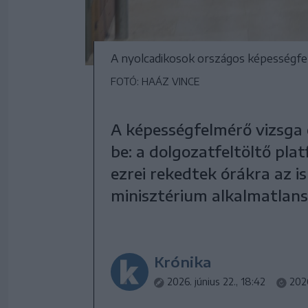
A nyolcadikosok országos képességfel
FOTÓ: HAÁZ VINCE
A képességfelmérő vizsga 
be: a dolgozatfeltöltő pl
ezrei rekedtek órákra az i
minisztérium alkalmatlans
Krónika
2026. június 22., 18:42
2026