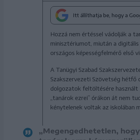
Itt állíthatja be, hogy a Go
Hozzá nem értéssel vádolják a ta
minisztériumot, miután a digitáli
országos képességfelmérő első vi
A Tanügyi Szabad Szakszervezete
Szakszervezeti Szövetség hétfő d
dolgozatok feltöltésére használt 
„tanárok ezrei” órákon át nem tu
kénytelenek voltak az iskolában m
„Megengedhetetlen, hogy a