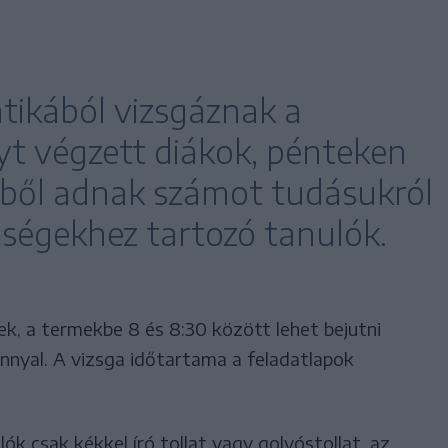
ikából vizsgáznak a
yt végzett diákok, pénteken
ből adnak számot tudásukról
bségekhez tartozó tanulók.
ek, a termekbe 8 és 8:30 között lehet bejutni
nyal. A vizsga időtartama a feladatlapok
k csak kékkel író tollat vagy golyóstollat, az