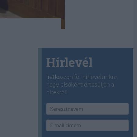
Hírlevél
Iratkozzon fel hírlevelünkre,
hogy elsőként értesüljön a
hírekről!