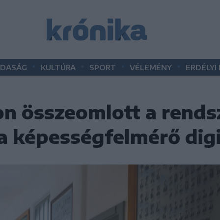
•
•
•
•
DASÁG
KULTÚRA
SPORT
VÉLEMÉNY
ERDÉLYI
on összeomlott a rends
a képességfelmérő digi