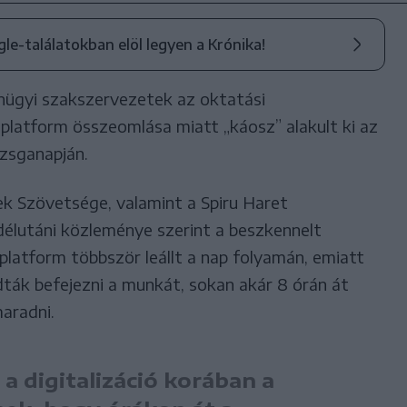
ogle-találatokban elöl legyen a Krónika!
nügyi szakszervezetek az oktatási
s platform összeomlása miatt „káosz” alakult ki az
zsganapján.
k Szövetsége, valamint a Spiru Haret
élutáni közleménye szerint a beszkennelt
platform többször leállt a nap folyamán, emiatt
dták befejezni a munkát, sokan akár 8 órán át
aradni.
 digitalizáció korában a