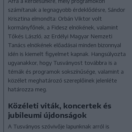
Arra a kérdésünkre, mely programokon
számítanak a legnagyobb érdeklődésre, Sándor
Krisztina elmondta: Orbán Viktor volt
kormányfőnek, a Fidesz elnökének, valamint
Tőkés László, az Erdélyi Magyar Nemzeti
Tanács elnökének előadásai minden bizonnyal
idén is kiemelt figyelmet kapnak. Hangsúlyozta
ugyanakkor, hogy Tusványost továbbra is a
témák és programok sokszínűsége, valamint a
közélet meghatározó szereplőinek jelenléte
határozza meg.
Közéleti viták, koncertek és
jubileumi újdonságok
A Tusványos szóvivője lapunknak arról is