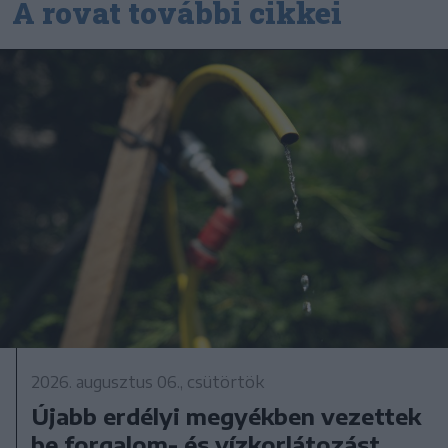
A rovat további cikkei
2026. augusztus 06., csütörtök
Újabb erdélyi megyékben vezettek
be forgalom- és vízkorlátozást