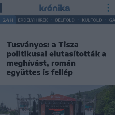
•
•
•
24H
ERDÉLYI HÍREK
BELFÖLD
KÜLFÖLD
G
Tusványos: a Tisza
politikusai elutasították a
meghívást, román
együttes is fellép