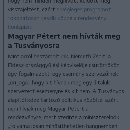
hogy nem minden meghívott küldött még
visszajelzést, ezért
a végleges programot
fokozatosan teszik közzé a rendezvény
honlapján.
Magyar Pétert nem hívták meg
a Tusványosra
Mint arról beszámoltunk, Németh Zsolt, a
Fidesz országgyűlési képviselője csütörtökön
úgy fogalmazott: egy esemény szervezőinek
„úri joga”, hogy kit hívnak meg egy általuk
szervezett eseményre és kit nem. A Tusványos
alapítói közé tartozó politikus közölte, azért
nem hívják meg Magyar Pétert a
rendezvényre, mert szerinte a miniszterelnök
„folyamatosan minősíthetetlen hangnemben