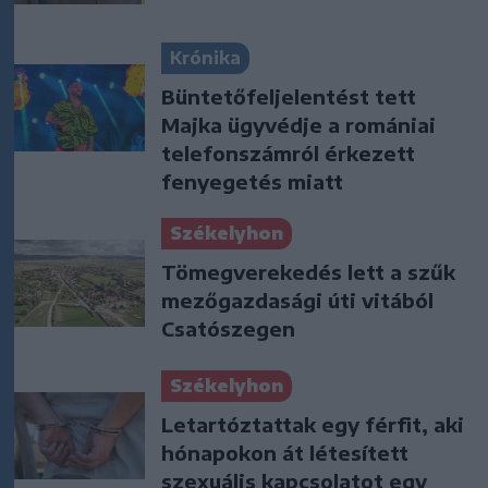
Krónika
Büntetőfeljelentést tett
Majka ügyvédje a romániai
telefonszámról érkezett
fenyegetés miatt
Székelyhon
Tömegverekedés lett a szűk
mezőgazdasági úti vitából
Csatószegen
Székelyhon
Letartóztattak egy férfit, aki
hónapokon át létesített
szexuális kapcsolatot egy