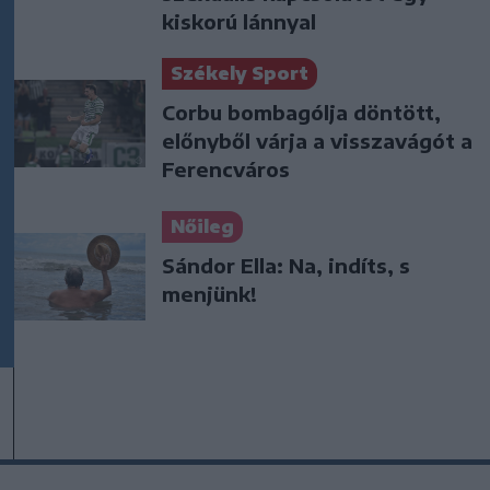
kiskorú lánnyal
Székely Sport
Corbu bombagólja döntött,
előnyből várja a visszavágót a
Ferencváros
Nőileg
Sándor Ella: Na, indíts, s
menjünk!