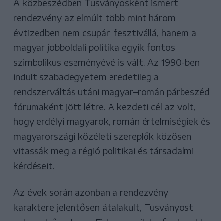
A közbeszédben Tusványosként ismert
rendezvény az elmúlt több mint három
évtizedben nem csupán fesztivállá, hanem a
magyar jobboldali politika egyik fontos
szimbolikus eseményévé is vált. Az 1990-ben
indult szabadegyetem eredetileg a
rendszerváltás utáni magyar–román párbeszéd
fórumaként jött létre. A kezdeti cél az volt,
hogy erdélyi magyarok, román értelmiségiek és
magyarországi közéleti szereplők közösen
vitassák meg a régió politikai és társadalmi
kérdéseit.
Az évek során azonban a rendezvény
karaktere jelentősen átalakult, Tusványost