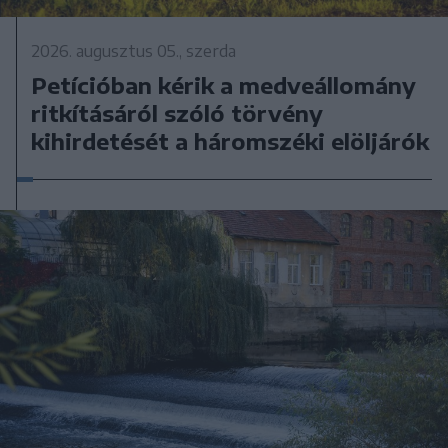
2026. augusztus 05., szerda
Petícióban kérik a medveállomány
ritkításáról szóló törvény
kihirdetését a háromszéki elöljárók