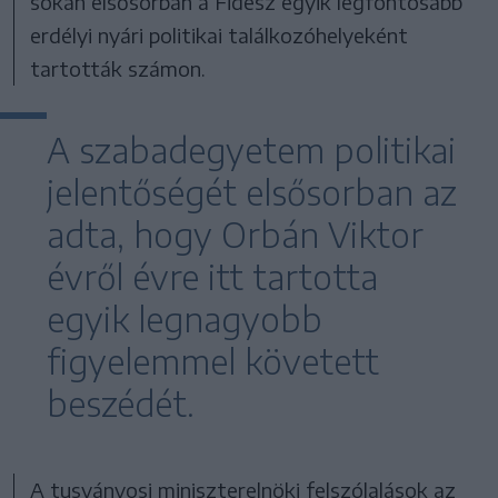
sokan elsősorban a Fidesz egyik legfontosabb
erdélyi nyári politikai találkozóhelyeként
tartották számon.
A szabadegyetem politikai
jelentőségét elsősorban az
adta, hogy Orbán Viktor
évről évre itt tartotta
egyik legnagyobb
figyelemmel követett
beszédét.
A tusványosi miniszterelnöki felszólalások az