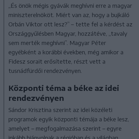
„És önök mégis gyávák meghívni erre a magyar
miniszterelnököt. Miért van az, hogy a bujkáló
Orbán Viktor ott lesz?” – tette fel a kérdést az
Országgyűlésben Magyar, hozzátéve, „tavaly
sem merték meghívni”. Magyar Péter
egyébként a korábbi években, még amikor a
Fidesz sorait erősítette, részt vett a
tusnádfürdői rendezvényen.
Központi téma a béke az idei
rendezvényen
Sándor Krisztina szerint az idei közéleti
programok egyik központi témája a béke lesz,
amelyet – megfogalmazása szerint – egyre
inkább hiányolnak a régióban és a világban.