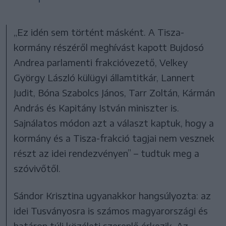
„Ez idén sem történt másként. A Tisza-
kormány részéről meghívást kapott Bujdosó
Andrea parlamenti frakcióvezető, Velkey
György László külügyi államtitkár, Lannert
Judit, Bóna Szabolcs János, Tarr Zoltán, Kármán
András és Kapitány István miniszter is.
Sajnálatos módon azt a választ kaptuk, hogy a
kormány és a Tisza-frakció tagjai nem vesznek
részt az idei rendezvényen” – tudtuk meg a
szóvivőtől.
Sándor Krisztina ugyanakkor hangsúlyozta: az
idei Tusványosra is számos magyarországi és
határon túli közéleti szereplő érkezik. Az