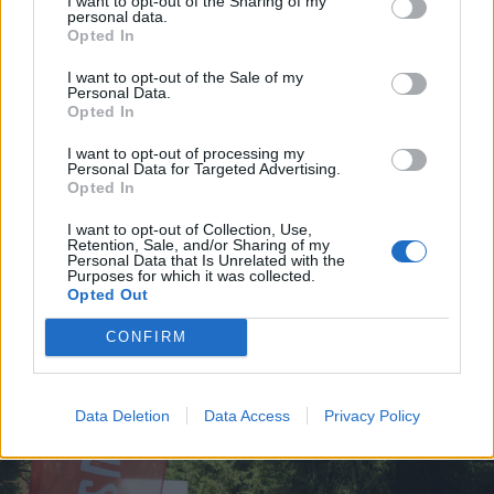
I want to opt-out of the Sharing of my
minden, ami a magyar
personal data.
Opted In
közéletben ma téma, az
terítéken lesz”,
I want to opt-out of the Sale of my
Personal Data.
inkább technikai módosításokra lehet
Opted In
számítani. Más helyszínekre kerülnek a
I want to opt-out of processing my
Personal Data for Targeted Advertising.
karszalagátvételi és beléptetési pontok, a
Opted In
délután három óra után érkezők számára pedig
I want to opt-out of Collection, Use,
továbbra is elővételben megvásárolhatók a
Retention, Sale, and/or Sharing of my
Personal Data that Is Unrelated with the
belépőjegyek. A szervezők azt kérik a
Purposes for which it was collected.
Opted Out
résztvevőktől, hogy az aktuális tudnivalókat a
CONFIRM
Tusványos hivatalos honlapján és közösségi
oldalain kövessék.
Data Deletion
Data Access
Privacy Policy