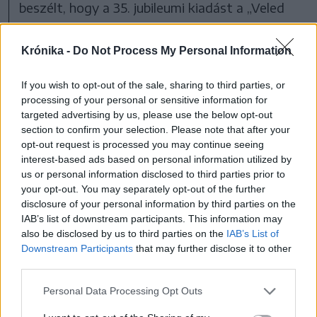
beszélt, hogy a 35. jubileumi kiadást a „Veled
teljes!” mottóval hirdették meg, a jelmondat
azoknak a résztvevőknek szól, akik évről évre
Krónika -
Do Not Process My Personal Information
visszatérnek a Tusványosra. Újdonságként
If you wish to opt-out of the sale, sharing to third parties, or
említette a Holograf román rockegyüttes
processing of your personal or sensitive information for
fellépését is, hozzátéve: korábban is előfordult,
targeted advertising by us, please use the below opt-out
section to confirm your selection. Please note that after your
hogy a szervezők Erdélyben is népszerű
opt-out request is processed you may continue seeing
romániai
zenekarokat hívtak meg.
interest-based ads based on personal information utilized by
us or personal information disclosed to third parties prior to
your opt-out. You may separately opt-out of the further
Mint mondta, a rendezvény szerkezete
disclosure of your personal information by third parties on the
lényegében nem változik,
IAB’s list of downstream participants. This information may
also be disclosed by us to third parties on the
IAB’s List of
Downstream Participants
that may further disclose it to other
„a kínálat minden évben
third parties.
más, de hozza a
Personal Data Processing Opt Outs
megszokottat: szinte