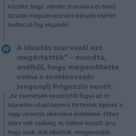
közölte, hogy „minden zsarolásra és belső
lázadás megszervezésére irányuló kísérlet
kudarccal fog végződni”.
A lázadás szervezői ezt
megértették” – mondta,
anélkül, hogy megemlítette
volna a zsoldosvezér
Jevgenyij Prigozsin nevét.
„Az események kezdetétől fogva az én
közvetlen utasításomra történtek lépések a
nagy vérontás elkerülése érdekében. Ehhez
időre volt szükség, és többek között arra,
hogy azok, akik hibáztak, meggondolják