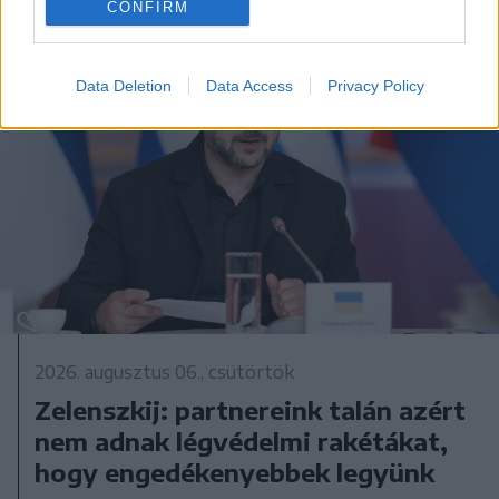
CONFIRM
Data Deletion
Data Access
Privacy Policy
2026. augusztus 06., csütörtök
Zelenszkij: partnereink talán azért
nem adnak légvédelmi rakétákat,
hogy engedékenyebbek legyünk