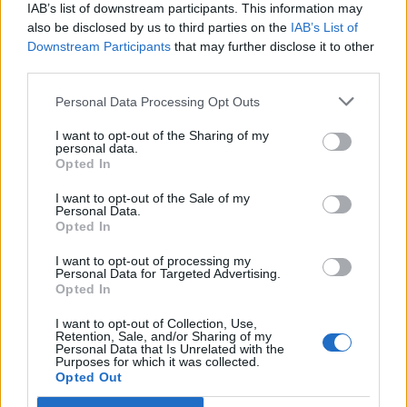
IAB’s list of downstream participants. This information may
also be disclosed by us to third parties on the
IAB’s List of
Corbu góljától hangos a
Downstream Participants
that may further disclose it to other
román és a magyar sajtó,
third parties.
válogatott meghívót
sürgetnek
Personal Data Processing Opt Outs
I want to opt-out of the Sharing of my
Nőileg
personal data.
Opted In
Sándor Ella: Na, indíts, s
menjünk!
I want to opt-out of the Sale of my
Personal Data.
Opted In
I want to opt-out of processing my
Personal Data for Targeted Advertising.
Opted In
I want to opt-out of Collection, Use,
Retention, Sale, and/or Sharing of my
Personal Data that Is Unrelated with the
Purposes for which it was collected.
A rovat további cikkei
Opted Out