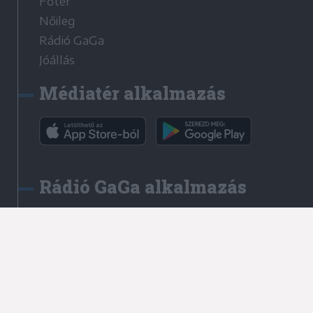
Főtér
Nőileg
Rádió GaGa
Jóállás
Médiatér alkalmazás
Rádió GaGa alkalmazás
Kapcsolat
Írjon nekünk