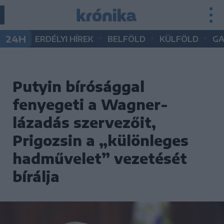
•
•
•
24H
ERDÉLYI HÍREK
BELFÖLD
KÜLFÖLD
G
Putyin bírósággal
fenyegeti a Wagner-
lázadás szervezőit,
Prigozsin a „különleges
hadművelet” vezetését
bírálja