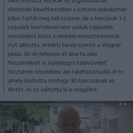
Mint mondta, intrikák és átgondolatlan
döntések következtében a katonai alakulatnak
július 1-jétől meg kell szűnnie, de a harcosok 1-2
százalék kivételével nem voltak hajlandók
szerződést kötni a védelmi minisztériummal.
Azt állította, eredeti tervei szerint a Wagner
június 30-án békésen át akarta adni
felszerelését a „különleges hadművelet”
törzsének közelében, ám rakétatámadás érte,
amely kioltotta mintegy 30 harcosának az
életét, és ez váltotta ki a reagálást.