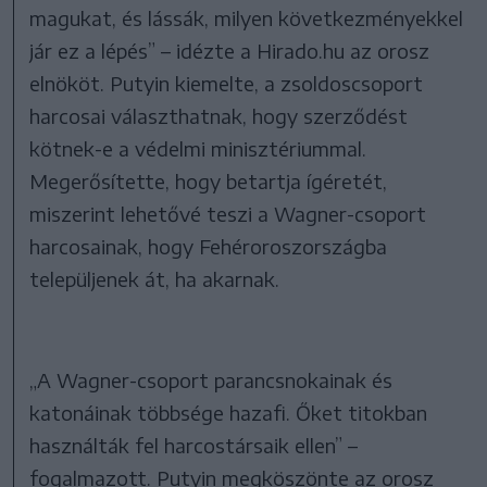
magukat, és lássák, milyen következményekkel
jár ez a lépés” – idézte a Hirado.hu az orosz
elnököt. Putyin kiemelte, a zsoldoscsoport
harcosai választhatnak, hogy szerződést
kötnek-e a védelmi minisztériummal.
Megerősítette, hogy betartja ígéretét,
miszerint lehetővé teszi a Wagner-csoport
harcosainak, hogy Fehéroroszországba
települjenek át, ha akarnak.
„A Wagner-csoport parancsnokainak és
katonáinak többsége hazafi. Őket titokban
használták fel harcostársaik ellen” –
fogalmazott. Putyin megköszönte az orosz