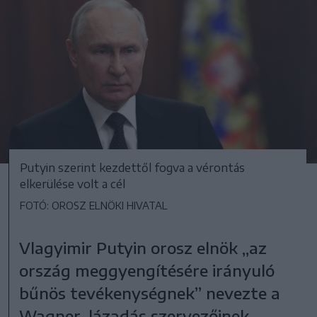
Putyin szerint kezdettől fogva a vérontás
elkerülése volt a cél
FOTÓ: OROSZ ELNÖKI HIVATAL
Vlagyimir Putyin orosz elnök „az
ország meggyengítésére irányuló
bűnös tevékenységnek” nevezte a
Wagner-lázadás szervezőinek