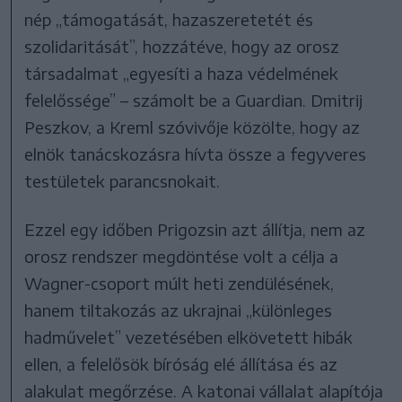
nép „támogatását, hazaszeretetét és
szolidaritását”, hozzátéve, hogy az orosz
társadalmat „egyesíti a haza védelmének
felelőssége” – számolt be a Guardian. Dmitrij
Peszkov, a Kreml szóvivője közölte, hogy az
elnök tanácskozásra hívta össze a fegyveres
testületek parancsnokait.
Ezzel egy időben Prigozsin azt állítja, nem az
orosz rendszer megdöntése volt a célja a
Wagner-csoport múlt heti zendülésének,
hanem tiltakozás az ukrajnai „különleges
hadművelet” vezetésében elkövetett hibák
ellen, a felelősök bíróság elé állítása és az
alakulat megőrzése. A katonai vállalat alapítója