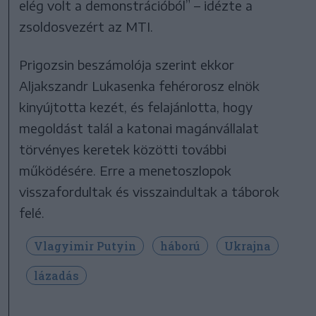
elég volt a demonstrációból” – idézte a
zsoldosvezért az MTI.
Prigozsin beszámolója szerint ekkor
Aljakszandr Lukasenka fehérorosz elnök
kinyújtotta kezét, és felajánlotta, hogy
megoldást talál a katonai magánvállalat
törvényes keretek közötti további
működésére. Erre a menetoszlopok
visszafordultak és visszaindultak a táborok
felé.
Vlagyimir Putyin
háború
Ukrajna
lázadás