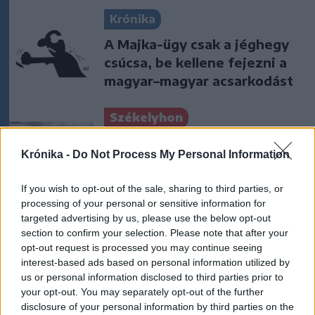
Krónika
A Majka-ügy csak a jéghegy
csúcsa, be kellene fejezni a
magyar–magyar acsarkodást
Székelyhon
Tömegverekedés lett a szűk
Krónika -
Do Not Process My Personal Information
mezőgazdasági úti vitából
Csatószegen
If you wish to opt-out of the sale, sharing to third parties, or
processing of your personal or sensitive information for
Székelyhon
targeted advertising by us, please use the below opt-out
section to confirm your selection. Please note that after your
Életét vesztette két halász,
opt-out request is processed you may continue seeing
akiket villámcsapás ért a
interest-based ads based on personal information utilized by
Maros partján – frissítve
us or personal information disclosed to third parties prior to
your opt-out. You may separately opt-out of the further
disclosure of your personal information by third parties on the
Székely Sport