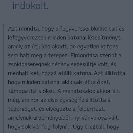
indokolt.
Azt mondta, hogy a fegyveresei blokkoltak és
lefegyvereztek minden katonai létesítményt,
amely az útjukba akadt, de egyetlen katona
sem halt meg a terepen. Elmondása szerint a
zsoldosseregnek néhány sebesültje volt, és
meghalt két, hozzá átállt katona. Azt állította,
hogy minden katona, aki csak látta őket,
támogatta is őket. A menetoszlop akkor állt
meg, amikor az első egység felállította a
tüzérséget, és elvégezte a felderítést,
amelynek eredményeiből „nyilvánvalóvá vált,
hogy sok vér fog folyni”. „Úgy éreztük, hogy